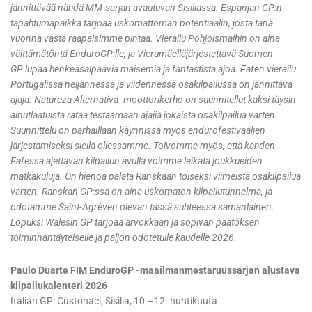
jännittävää nähdä MM-sarjan avautuvan Sisiliassa. Espanjan GP:n
tapahtumapaikka tarjoaa uskomattoman potentiaalin, josta tänä
vuonna vasta raapaisimme pintaa. Vierailu Pohjoismaihin on aina
välttämätöntä EnduroGP:lle, ja Vierumäelläjärjestettävä Suomen
GP lupaa henkeäsalpaavia maisemia ja fantastista ajoa. Fafen vierailu
Portugalissa neljännessä ja viidennessä osakilpailussa on jännittävä
ajaja. Natureza Alternativa -moottorikerho on suunnitellut kaksi täysin
ainutlaatuista rataa testaamaan ajajia jokaista osakilpailua varten.
Suunnittelu on parhaillaan käynnissä myös endurofestivaalien
järjestämiseksi siellä ollessamme. Toivomme myös, että kahden
Fafessa ajettavan kilpailun avulla voimme leikata joukkueiden
matkakuluja. On hienoa palata Ranskaan toiseksi viimeistä osakilpailua
varten. Ranskan GP:ssä on aina uskomaton kilpailutunnelma, ja
odotamme Saint-Agrèven olevan tässä suhteessa samanlainen.
Lopuksi Walesin GP tarjoaa arvokkaan ja sopivan päätöksen
toiminnantäyteiselle ja paljon odotetulle kaudelle 2026.
Paulo Duarte FIM EnduroGP -maailmanmestaruussarjan alustava
kilpailukalenteri 2026
Italian GP: Custonaci, Sisilia, 10.–12. huhtikuuta