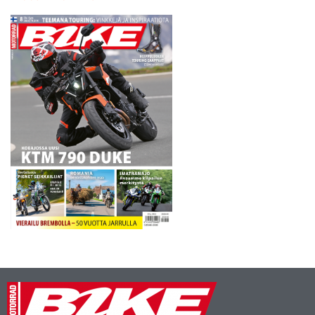
Englannissa, Ranskassa ja
Sakassa. Kausi 2016 tuo
muutoksia myös nykyiseen
luokkajakoon. Ensi vuoden
pääluokat ovat EnduroGP
(yli 250-kuutioiset pyörät)…