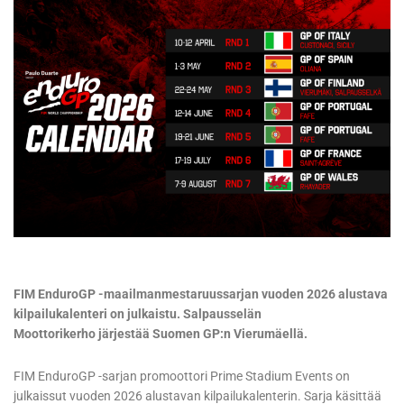
FIM EnduroGP -maailmanmestaruussarjan vuoden 2026 alustava
kilpailukalenteri on julkaistu. Salpausselän
Moottorikerho
järjestää
Suomen GP:n Vierumäellä.
FIM EnduroGP -sarjan promoottori Prime Stadium Events on
julkaissut vuoden 2026 alustavan kilpailukalenterin. Sarja käsittää