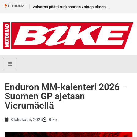
UUSIMMAT
Valsarna päätti runkosarjan voittoputkeen
Älä missaa täm
numeroa!
Enduron MM-kalenteri 2026 –
Suomen GP ajetaan
Vierumäellä
8 lokakuun, 2025
Bike