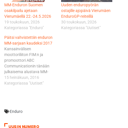
MM-Enduron Suomen
Uuden enduropyörän
osakilpailu ajetaan
ostajille ajopäivä Vierumäen
Vierumäellä 22.-24.5.2026
EnduroGP-reiteillä
19 toukokuun, 2026
30 toukokuun, 2026
Kategoriassa "Enduro"
Kategoriassa "Uutiset"
Päitsi vahvistettiin enduron
MM-sarjaan kaudeksi 2017
Kansainvälisen
moottoriliiton FIM:n ja
promoottori ABC
Communicationin tänään
julkaisema alustava MM-
kalenteri kattaa yhteensä
15 heinäkuun, 2016
yhdeksän
Kategoriassa "Uutiset"
osakilpailuviikonloppua, eli
yhden enemmän kuin
meneillään olevalla kaudella.
Suomen lisäksi pisteistä
Enduro
ajetaan Espanjassa,
Italiassa, Unkarissa,
Slovakiassa, Meksikossa,
UUSIN NUMERO