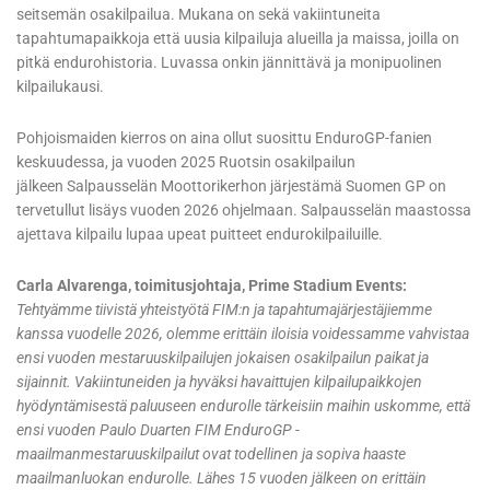
seitsemän osakilpailua. Mukana on sekä vakiintuneita
tapahtumapaikkoja että uusia kilpailuja alueilla ja maissa, joilla on
pitkä endurohistoria. Luvassa onkin jännittävä ja monipuolinen
kilpailukausi.
Pohjoismaiden kierros on aina ollut suosittu EnduroGP-fanien
keskuudessa, ja vuoden 2025 Ruotsin osakilpailun
jälkeen Salpausselän Moottorikerhon järjestämä Suomen GP on
tervetullut lisäys vuoden 2026 ohjelmaan. Salpausselän maastossa
ajettava kilpailu lupaa upeat puitteet endurokilpailuille.
Carla Alvarenga, toimitusjohtaja, Prime Stadium Events:
Tehtyämme tiivistä yhteistyötä FIM:n ja tapahtumajärjestäjiemme
kanssa vuodelle 2026, olemme erittäin iloisia voidessamme vahvistaa
ensi vuoden mestaruuskilpailujen jokaisen osakilpailun paikat ja
sijainnit. Vakiintuneiden ja hyväksi havaittujen kilpailupaikkojen
hyödyntämisestä paluuseen endurolle tärkeisiin maihin uskomme, että
ensi vuoden Paulo Duarten FIM EnduroGP -
maailmanmestaruuskilpailut ovat todellinen ja sopiva haaste
maailmanluokan endurolle. Lähes 15 vuoden jälkeen on erittäin