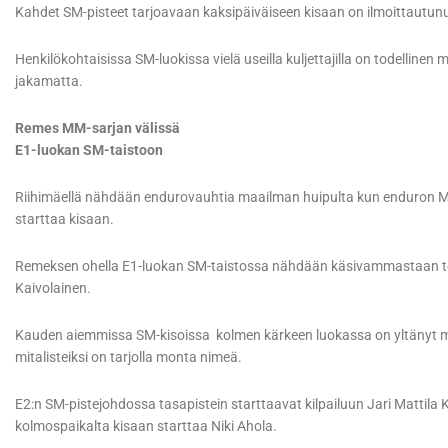
Kahdet SM-pisteet tarjoavaan kaksipäiväiseen kisaan on ilmoittautun
Henkilökohtaisissa SM-luokissa vielä useilla kuljettajilla on todelline
jakamatta.
Remes MM-sarjan välissä
E1-luokan SM-taistoon
Riihimäellä nähdään endurovauhtia maailman huipulta kun enduron M
starttaa kisaan.
Remeksen ohella E1-luokan SM-taistossa nähdään käsivammastaan toip
Kaivolainen.
Kauden aiemmissa SM-kisoissa kolmen kärkeen luokassa on yltänyt my
mitalisteiksi on tarjolla monta nimeä.
E2:n SM-pistejohdossa tasapistein starttaavat kilpailuun Jari Mattil
kolmospaikalta kisaan starttaa Niki Ahola.