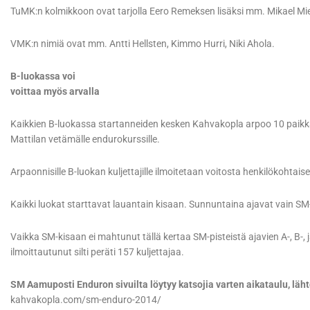
TuMK:n kolmikkoon ovat tarjolla Eero Remeksen lisäksi mm. Mikael Miet
VMK:n nimiä ovat mm. Antti Hellsten, Kimmo Hurri, Niki Ahola.
B-luokassa voi
voittaa myös arvalla
Kaikkien B-luokassa startanneiden kesken Kahvakopla arpoo 10 paikk
Mattilan vetämälle endurokurssille.
Arpaonnisille B-luokan kuljettajille ilmoitetaan voitosta henkilökohtaise
Kaikki luokat starttavat lauantain kisaan. Sunnuntaina ajavat vain S
Vaikka SM-kisaan ei mahtunut tällä kertaa SM-pisteistä ajavien A-, B-, j
ilmoittautunut silti peräti 157 kuljettajaa.
SM Aamuposti Enduron sivuilta löytyy katsojia varten aikataulu, lähtö
kahvakopla.com/sm-enduro-2014/