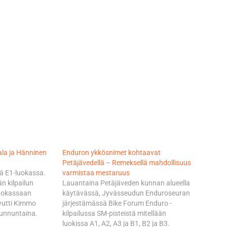
ala ja Hänninen
Enduron ykkösnimet kohtaavat
Petäjävedellä – Remeksellä mahdollisuus
ntä E1-luokassa.
varmistaa mestaruus
än kilpailun
Lauantaina Petäjäveden kunnan alueella
luokassaan
käytävässä, Jyvässeudun Enduroseuran
vutti Kimmo
järjestämässä Bike Forum Enduro -
sunnuntaina.
kilpailussa SM-pisteistä mitellään
uominen. E1-
luokissa A1, A2, A3 ja B1, B2 ja B3.