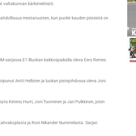
ut valtakunnan kärkimiehistö.
n mahdollisuus mestaruuteen, kun puolet kauden pisteistä on
M-sarjassa E1-llluokan kakkospaikalla oleva Eero Remes
unut Antti Hellsten ja luokan pistejohdossa oleva Joni
ös Kimmo Hurri, Joni Tuominen ja Jari Pulkkinen, joten
a Kahvakoplasta ja Roni Nikander Nummelasta. Sarjan