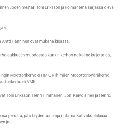
me vuoden mestari Toni Eriksson ja kolmantena sarjassa oleva
jaa.
ja Antti Hänninen ovat mukana kisassa.
hojoukkueen muodostaa kunkin kerhon ne kolme kuljettajaa,
lsingin Moottorikerho ei HMK, Riihimäen Mooottoripyöräkerho
ottorikerho eli VMK.
at Toni Eriksson, Henri Himmanen, Joni Kaivolainen ja Henric
nsa perusta, jota täydentää laaja rintama Kahvakoplalaisia
en jne.