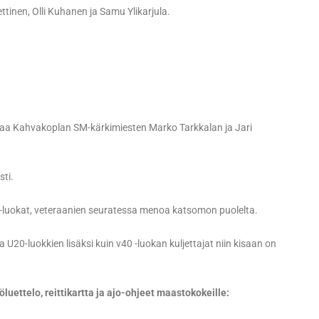
tinen, Olli Kuhanen ja Samu Ylikarjula.
aa Kahvakoplan SM-kärkimiesten Marko Tarkkalan ja Jari
sti.
M-luokat, veteraanien seuratessa menoa katsomon puolelta.
a U20-luokkien lisäksi kuin v40 -luokan kuljettajat niin kisaan on
luettelo, reittikartta ja ajo-ohjeet maastokokeille: