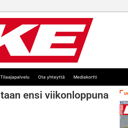
än kesän suurta Bike-
Tilaajapalvelu
Ota yhteyttä
Mediakortti
taan ensi viikonloppuna
U