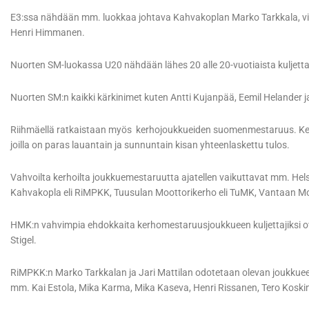
E3:ssa nähdään mm. luokkaa johtava Kahvakoplan Marko Tarkkala, vii
Henri Himmanen.
Nuorten SM-luokassa U20 nähdään lähes 20 alle 20-vuotiaista kuljetta
Nuorten SM:n kaikki kärkinimet kuten Antti Kujanpää, Eemil Helander 
Riihmäellä ratkaistaan myös kerhojoukkueiden suomenmestaruus. Ker
joilla on paras lauantain ja sunnuntain kisan yhteenlaskettu tulos.
Vahvoilta kerhoilta joukkuemestaruutta ajatellen vaikuttavat mm. He
Kahvakopla eli RiMPKK, Tuusulan Moottorikerho eli TuMK, Vantaan Mo
HMK:n vahvimpia ehdokkaita kerhomestaruusjoukkueen kuljettajiksi ov
Stigel.
RiMPKK:n Marko Tarkkalan ja Jari Mattilan odotetaan olevan joukkuee
mm. Kai Estola, Mika Karma, Mika Kaseva, Henri Rissanen, Tero Koskin