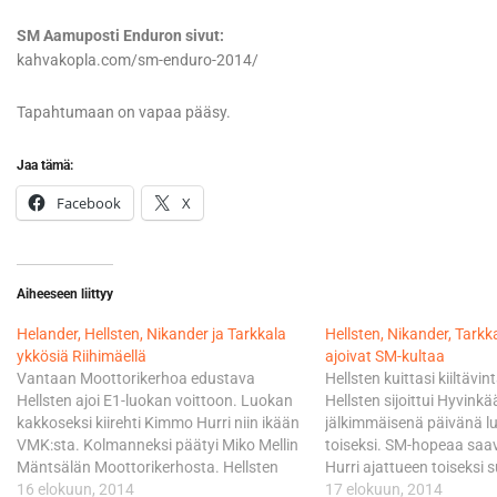
SM Aamuposti Enduron sivut:
kahvakopla.com/sm-enduro-2014/
Tapahtumaan on vapaa pääsy.
Jaa tämä:
Facebook
X
Aiheeseen liittyy
Helander, Hellsten, Nikander ja Tarkkala
Hellsten, Nikander, Tarkk
ykkösiä Riihimäellä
ajoivat SM-kultaa
Vantaan Moottorikerhoa edustava
Hellsten kuittasi kiiltävi
Hellsten ajoi E1-luokan voittoon. Luokan
Hellsten sijoittui Hyvinkä
kakkoseksi kiirehti Kimmo Hurri niin ikään
jälkimmäisenä päivänä 
VMK:sta. Kolmanneksi päätyi Miko Mellin
toiseksi. SM-hopeaa saa
Mäntsälän Moottorikerhosta. Hellsten
Hurri ajattueen toiseksi 
lähtee E1-luokan pistejohdossa SM-
16 elokuun, 2014
Pronssia pokkasi Joni T
17 elokuun, 2014