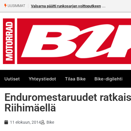
Valsarna päätti runkosarjan voittoputkeen
Älä missaa täm
UUSIMMAT
numeroa!
Uutiset
Yhteystiedot
Tilaa Bike
Bike-digilehti
Enduromestaruudet ratkais
Riihimäellä
11 elokuun, 2014
Bike