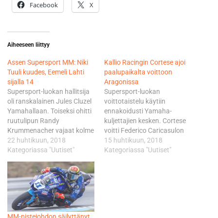
Facebook
X
Aiheeseen liittyy
Assen Supersport MM: Niki
Kallio Racingin Cortese ajoi
Tuuli kuudes, Eemeli Lahti
paalupaikalta voittoon
sijalla 14
Aragonissa
Supersport-luokan hallitsija
Supersport-luokan
oli ranskalainen Jules Cluzel
voittotaistelu käytiin
Yamahallaan. Toiseksi ohitti
ennakoidusti Yamaha-
ruutulipun Randy
kuljettajien kesken. Cortese
Krummenacher vajaat kolme
voitti Federico Caricasulon
kymmenystä hävinneenä.
22 huhtikuun, 2018
vajaalla puolella toista
15 huhtikuun, 2018
Italian Raffaele de Rosa MV
Kategoriassa "Uutiset"
sekunnilla. Jules Cluzel oli
Kategoriassa "Uutiset"
Agusta F3 675 –pyörällään
kolmas reilut 1,6 sekuntia
ajoi kolmanneksi niukasti
Cortesen takana. Kuuteen
hävinneenä. Kolmossijasta
vuoteen Supersportin MM-
kamppaili tiukasti Lucas
kärjessä ei ole ollut
Mahias, mutta eroa jäi de
saksalaiskuljettajaa.
Rosaan 24
Brittitalli CIA Landlord
MM-pistejohdon säilyttänyt