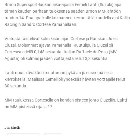
Brnon Supersport-luokan aika-ajossa Eemeli Lahti (Suzuki) ajoi
tämän kauden parhaan tuloksensa saaden Brnon MM-lähtöön
ruudun 14. Paalupaikalle kolmannen kerran tällä kaudella ajoi Kallio
Racingin Sandro Cortese Yamahallaan.
Voitosta taistelivat koko kisan ajan Cortese ja Ranskan Jules
Cluzel. Molemmat ajavat Yamahalla. Ruutulipulla Cluzel oli
Cortesea edellä 0,148 sekuntia. Italian Raffaele de Rosa (MV
Agusta) oli kolmas jääden voittajasta reilut 3,3 sekuntia.
Lahti nousi räväkästi muutaman pykälän jo ensimmäisellä
kierroksella. Maalissa Eemeli oli yhdeksäs häviten voittajalle reilut
30 sekuntia.
MM-taulukossa Cortesella on kahden pisteen johto Cluzeliin. Lahti
on MM-pisteissä sijalla 17.
Jaa tämä: