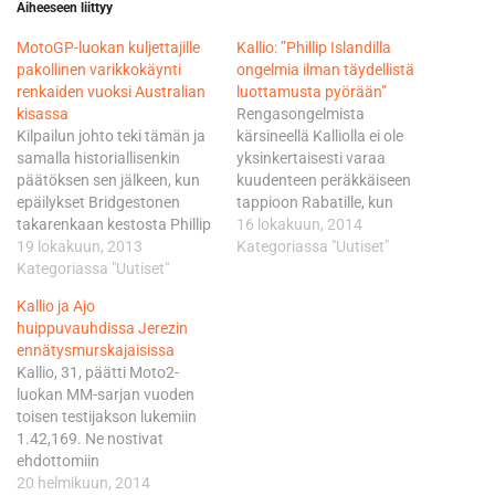
Aiheeseen liittyy
MotoGP-luokan kuljettajille
Kallio: ”Phillip Islandilla
pakollinen varikkokäynti
ongelmia ilman täydellistä
renkaiden vuoksi Australian
luottamusta pyörään”
kisassa
Rengasongelmista
Kilpailun johto teki tämän ja
kärsineellä Kalliolla ei ole
samalla historiallisenkin
yksinkertaisesti varaa
päätöksen sen jälkeen, kun
kuudenteen peräkkäiseen
epäilykset Bridgestonen
tappioon Rabatille, kun
takarenkaan kestosta Phillip
kauden 16. osakilpailu
16 lokakuun, 2014
Islandin uudella
19 lokakuun, 2013
sivalletaan ensi sunnuntaina
Kategoriassa "Uutiset"
asfattipinnalla nousivat
Kategoriassa "Uutiset"
Phillip Islandin radalla
lauantaina yhä
Australiassa. Rabat päätyi
Kallio ja Ajo
voimakkaammin esiin.
viime sunnuntaina Japanin
huippuvauhdissa Jerezin
Bridgestonen mukaan he
Motegissa kolmanneksi ja
ennätysmurskajaisissa
eivät voi taata näissä
Kallio viidenneksi. Tulevalla
Kallio, 31, päätti Moto2-
olosuhteissa slicks-renkaan
työmaalla on mittaa tasan
luokan MM-sarjan vuoden
kestoa 14 kierrosta
tarkkaan 4448 metriä.
toisen testijakson lukemiin
enempää. Kuljettajat voivat
Puuskittaisen riuhtovalle
1.42,169. Ne nostivat
käyttää Phillip Islandilla vain
tuulelle aina altis saarirata
ehdottomiin
kovempaa seosta ja näin
on tunnetusti yksi sarjan…
mestarisuosikkeihin
20 helmikuun, 2014
ollen uusilla renkailla…