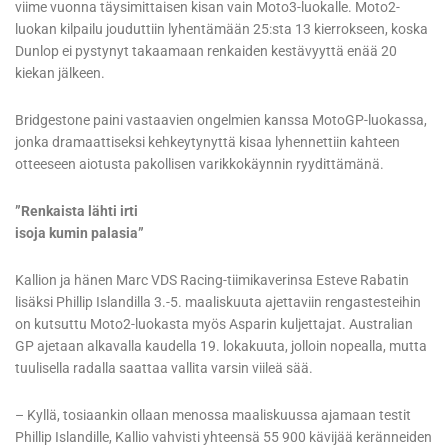
viime vuonna täysimittaisen kisan vain Moto3-luokalle. Moto2-
luokan kilpailu jouduttiin lyhentämään 25:sta 13 kierrokseen, koska
Dunlop ei pystynyt takaamaan renkaiden kestävyyttä enää 20
kiekan jälkeen.
Bridgestone paini vastaavien ongelmien kanssa MotoGP-luokassa,
jonka dramaattiseksi kehkeytynyttä kisaa lyhennettiin kahteen
otteeseen aiotusta pakollisen varikkokäynnin ryydittämänä.
”Renkaista lähti irti
isoja kumin palasia”
Kallion ja hänen Marc VDS Racing-tiimikaverinsa Esteve Rabatin
lisäksi Phillip Islandilla 3.-5. maaliskuuta ajettaviin rengastesteihin
on kutsuttu Moto2-luokasta myös Asparin kuljettajat. Australian
GP ajetaan alkavalla kaudella 19. lokakuuta, jolloin nopealla, mutta
tuulisella radalla saattaa vallita varsin viileä sää.
– Kyllä, tosiaankin ollaan menossa maaliskuussa ajamaan testit
Phillip Islandille, Kallio vahvisti yhteensä 55 900 kävijää keränneiden