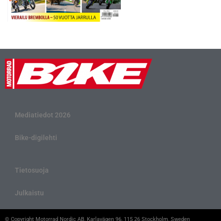
Mediatiedot 2026
Bike-digilehti
Tietosuoja
Julkaistu
© Copyright Motorrad Nordic AB, Karlavägen 96, 115 26 Stockholm, Sweden