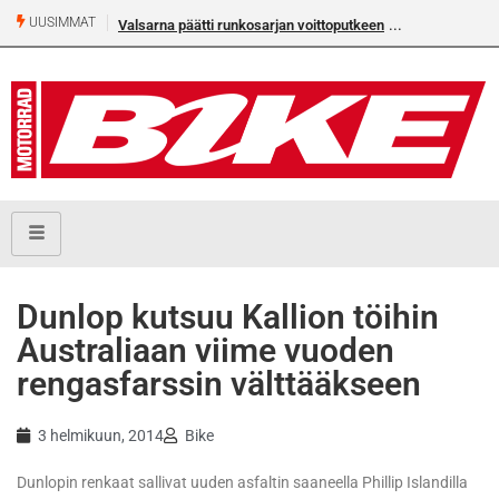
UUSIMMAT
Valsarna päätti runkosarjan voittoputkeen
Dunlop kutsuu Kallion töihin
Australiaan viime vuoden
rengasfarssin välttääkseen
3 helmikuun, 2014
Bike
Dunlopin renkaat sallivat uuden asfaltin saaneella Phillip Islandilla