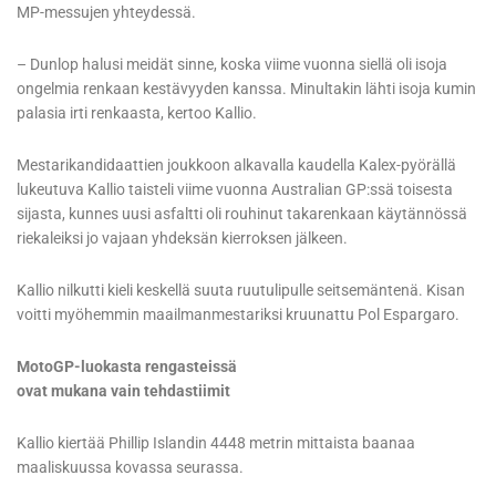
MP-messujen yhteydessä.
– Dunlop halusi meidät sinne, koska viime vuonna siellä oli isoja
ongelmia renkaan kestävyyden kanssa. Minultakin lähti isoja kumin
palasia irti renkaasta, kertoo Kallio.
Mestarikandidaattien joukkoon alkavalla kaudella Kalex-pyörällä
lukeutuva Kallio taisteli viime vuonna Australian GP:ssä toisesta
sijasta, kunnes uusi asfaltti oli rouhinut takarenkaan käytännössä
riekaleiksi jo vajaan yhdeksän kierroksen jälkeen.
Kallio nilkutti kieli keskellä suuta ruutulipulle seitsemäntenä. Kisan
voitti myöhemmin maailmanmestariksi kruunattu Pol Espargaro.
MotoGP-luokasta rengasteissä
ovat mukana vain tehdastiimit
Kallio kiertää Phillip Islandin 4448 metrin mittaista baanaa
maaliskuussa kovassa seurassa.