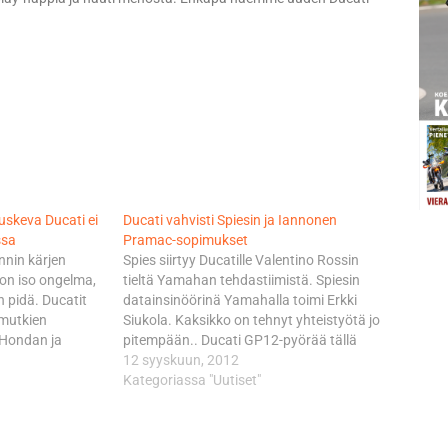
uskeva Ducati ei
Ducati vahvisti Spiesin ja Iannonen
ssa
Pramac-sopimukset
unnin kärjen
Spies siirtyy Ducatille Valentino Rossin
a on iso ongelma,
tieltä Yamahan tehdastiimistä. Spiesin
n pidä. Ducatit
datainsinöörinä Yamahalla toimi Erkki
 mutkien
Siukola. Kaksikko on tehnyt yhteistyötä jo
 Hondan ja
pitempään.. Ducati GP12-pyörää tällä
aspeleihin.
kaudella jo pariin otteseen testannut
12 syyskuun, 2012
mattoman
Iannone lukeutuu puolestaan MotoGP-
Kategoriassa "Uutiset"
in pelastajaksi
luokan tulokkaisiin. Speed Master-
tattu Andrea
tiimissä kilpaileva Iannone on Moto2-
 vielä singonnut
luokan MM-pisteissä neljäntenä.