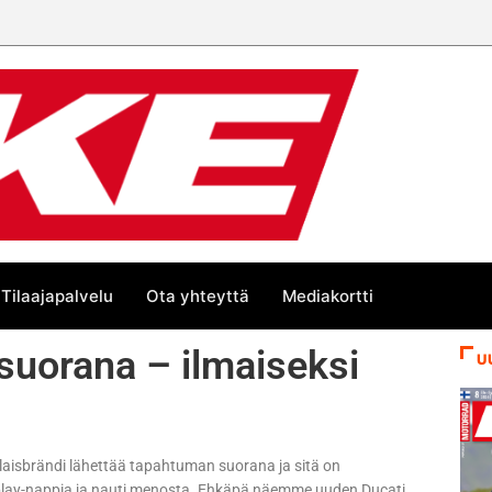
Tilaajapalvelu
Ota yhteyttä
Mediakortti
 suorana – ilmaiseksi
U
ialaisbrändi lähettää tapahtuman suorana ja sitä on
 play-nappia ja nauti menosta. Ehkäpä näemme uuden Ducati