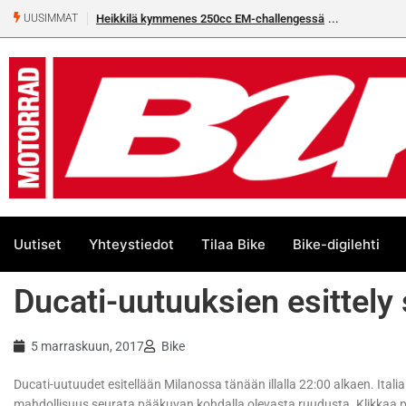
Heikkilä kymmenes 250cc EM-challengessä
UUSIMMAT
Uutiset
Yhteystiedot
Tilaa Bike
Bike-digilehti
Ducati-uutuuksien esittely
5 marraskuun, 2017
Bike
Ducati-uutuudet esitellään Milanossa tänään illalla 22:00 alkaen. Ital
mahdollisuus seurata pääkuvan kohdalla olevasta ruudusta. Klikkaa