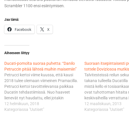
Scrambler 1100 ensi esiintymisen.
Jaa tämä:
Facebook
X
Aiheeseen liittyy
Ducati-pomolta suoraa puhetta: “Danilo
Suoraan itsepintaisesti p
Petruccin pitää lähteä muihin maisemiin”
tottele Doviziosoa mutki
Petrucci kertoi viime kuussa, että kausi
Talvitesteissä reilun sek
2018 tulee olemaan viimeinen Pramacilla.
takana tulleella Ducatill
Petrucci kertoi tavoittelevansa paikkaa
mistä kello ei tosiaankaa
Ducatin tehdastiimissä. Nuo haaveet
ovat tuhottoman hitaita
lienevät nyt haudattu, ellei jotakin
keskivaiheilla verrattuna
erikoista tapahdu. Vaikka molempien
12 helmikuun, 2018
Yamahan vastaaviin tehd
12 maaliskuun, 2013
Ducati-kuskien sopimukset päättyvät
Kategoriassa "Uutiset"
Valentino Rossin vaati
Kategoriassa "Uutiset"
tämän kauden jälkeen, tehdas haluaa
toivioretken jäljiltä Ducat
jatkaa Jorge Lorenzon ja Andrea
kuljettajarintamalla pes
Dovizioson kanssa. “Ducatin tavoite on
Dovizioso ei ole suinkaan