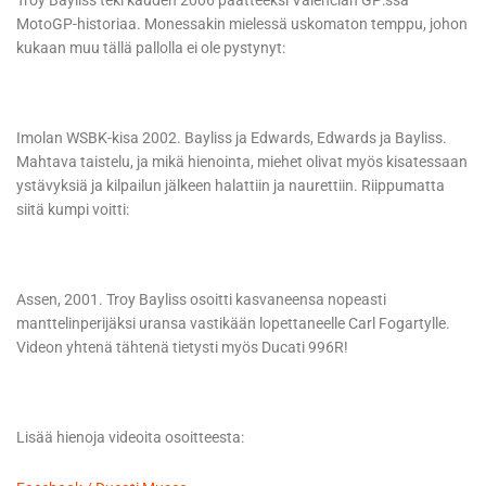
Troy Bayliss teki kauden 2006 päätteeksi Valencian GP:ssä
MotoGP-historiaa. Monessakin mielessä uskomaton temppu, johon
kukaan muu tällä pallolla ei ole pystynyt:
Imolan WSBK-kisa 2002. Bayliss ja Edwards, Edwards ja Bayliss.
Mahtava taistelu, ja mikä hienointa, miehet olivat myös kisatessaan
ystävyksiä ja kilpailun jälkeen halattiin ja naurettiin. Riippumatta
siitä kumpi voitti:
Assen, 2001. Troy Bayliss osoitti kasvaneensa nopeasti
manttelinperijäksi uransa vastikään lopettaneelle Carl Fogartylle.
Videon yhtenä tähtenä tietysti myös Ducati 996R!
Lisää hienoja videoita osoitteesta: