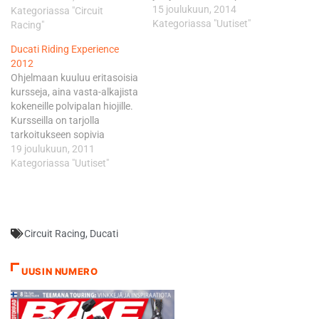
Riders-lehden toimittajan
15 joulukuun, 2014
Kategoriassa "Circuit
Andrew Trevitt'in kanssa.
Kategoriassa "Uutiset"
Racing"
176-sivuisessa kirjassa
Ducati Riding Experience
käsitellään ajotekniikoita
2012
monipuolisesti, kuten mm.
Ohjelmaan kuuluu eritasoisia
jarrutusta, kaasun käyttöä ja
kursseja, aina vasta-alkajista
hallintaa, kaarreajoa sekä
kokeneille polvipalan hiojille.
paljon muuta. Esipuheen
Kursseilla on tarjolla
kirjaan on kirjoittanut
tarkoitukseen sopivia
Ducatin MotoGP-luokan
Ducatin malleja. Aloittelijoille
19 joulukuun, 2011
tehdastiimiä johtava Paolo
suunnatussa kurssissa
Kategoriassa "Uutiset"
Ciabatti. Kirjan on
pyöränä toimii Monster 796.
kustantanut…
Kokeneemmille katukuskeille
tarkoitetuilla kursseilla
tähtäin on olemassaolevien
Circuit Racing
,
Ducati
taitojen kehittäminen
turvallisuuden
parantamiseksi. Näillä
UUSIN NUMERO
kursseilla oppilaat pääsevät
ajamaan Hypermotard
796:lla, Monster 1100:lla ja