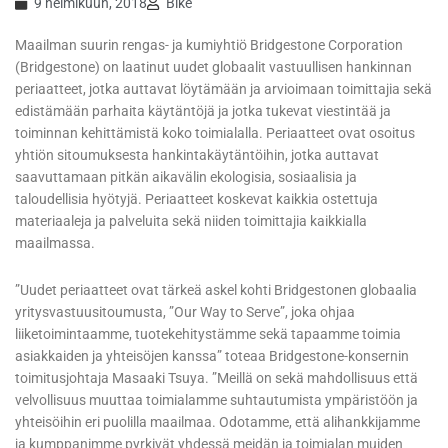
9 helmikuun, 2018
Bike
Maailman suurin rengas- ja kumiyhtiö Bridgestone Corporation
(Bridgestone) on laatinut uudet globaalit vastuullisen hankinnan
periaatteet, jotka auttavat löytämään ja arvioimaan toimittajia sekä
edistämään parhaita käytäntöjä ja jotka tukevat viestintää ja
toiminnan kehittämistä koko toimialalla. Periaatteet ovat osoitus
yhtiön sitoumuksesta hankintakäytäntöihin, jotka auttavat
saavuttamaan pitkän aikavälin ekologisia, sosiaalisia ja
taloudellisia hyötyjä. Periaatteet koskevat kaikkia ostettuja
materiaaleja ja palveluita sekä niiden toimittajia kaikkialla
maailmassa.
”Uudet periaatteet ovat tärkeä askel kohti Bridgestonen globaalia
yritysvastuusitoumusta, ”Our Way to Serve”, joka ohjaa
liiketoimintaamme, tuotekehitystämme sekä tapaamme toimia
asiakkaiden ja yhteisöjen kanssa” toteaa Bridgestone-konsernin
toimitusjohtaja Masaaki Tsuya. ”Meillä on sekä mahdollisuus että
velvollisuus muuttaa toimialamme suhtautumista ympäristöön ja
yhteisöihin eri puolilla maailmaa. Odotamme, että alihankkijamme
ja kumppanimme pyrkivät yhdessä meidän ja toimialan muiden