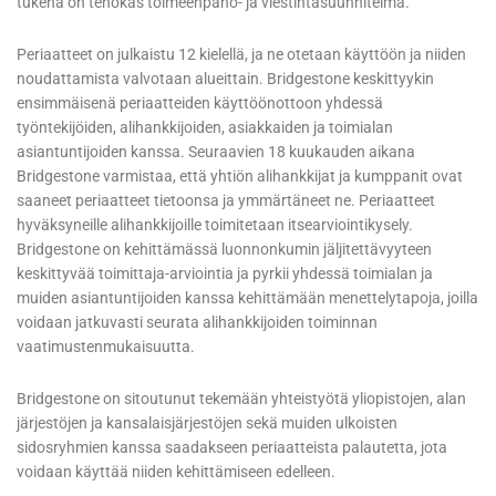
tukena on tehokas toimeenpano- ja viestintäsuunnitelma.
Periaatteet on julkaistu 12 kielellä, ja ne otetaan käyttöön ja niiden
noudattamista valvotaan alueittain. Bridgestone keskittyykin
ensimmäisenä periaatteiden käyttöönottoon yhdessä
työntekijöiden, alihankkijoiden, asiakkaiden ja toimialan
asiantuntijoiden kanssa. Seuraavien 18 kuukauden aikana
Bridgestone varmistaa, että yhtiön alihankkijat ja kumppanit ovat
saaneet periaatteet tietoonsa ja ymmärtäneet ne. Periaatteet
hyväksyneille alihankkijoille toimitetaan itsearviointikysely.
Bridgestone on kehittämässä luonnonkumin jäljitettävyyteen
keskittyvää toimittaja-arviointia ja pyrkii yhdessä toimialan ja
muiden asiantuntijoiden kanssa kehittämään menettelytapoja, joilla
voidaan jatkuvasti seurata alihankkijoiden toiminnan
vaatimustenmukaisuutta.
Bridgestone on sitoutunut tekemään yhteistyötä yliopistojen, alan
järjestöjen ja kansalaisjärjestöjen sekä muiden ulkoisten
sidosryhmien kanssa saadakseen periaatteista palautetta, jota
voidaan käyttää niiden kehittämiseen edelleen.