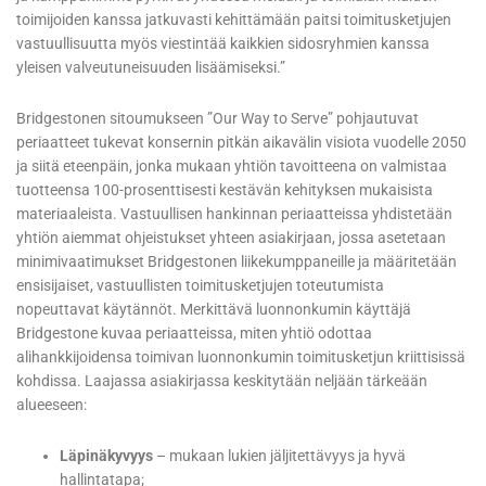
toimijoiden kanssa jatkuvasti kehittämään paitsi toimitusketjujen
vastuullisuutta myös viestintää kaikkien sidosryhmien kanssa
yleisen valveutuneisuuden lisäämiseksi.”
Bridgestonen sitoumukseen ”Our Way to Serve” pohjautuvat
periaatteet tukevat konsernin pitkän aikavälin visiota vuodelle 2050
ja siitä eteenpäin, jonka mukaan yhtiön tavoitteena on valmistaa
tuotteensa 100-prosenttisesti kestävän kehityksen mukaisista
materiaaleista. Vastuullisen hankinnan periaatteissa yhdistetään
yhtiön aiemmat ohjeistukset yhteen asiakirjaan, jossa asetetaan
minimivaatimukset Bridgestonen liikekumppaneille ja määritetään
ensisijaiset, vastuullisten toimitusketjujen toteutumista
nopeuttavat käytännöt. Merkittävä luonnonkumin käyttäjä
Bridgestone kuvaa periaatteissa, miten yhtiö odottaa
alihankkijoidensa toimivan luonnonkumin toimitusketjun kriittisissä
kohdissa. Laajassa asiakirjassa keskitytään neljään tärkeään
alueeseen:
Läpinäkyvyys
– mukaan lukien jäljitettävyys ja hyvä
hallintatapa;