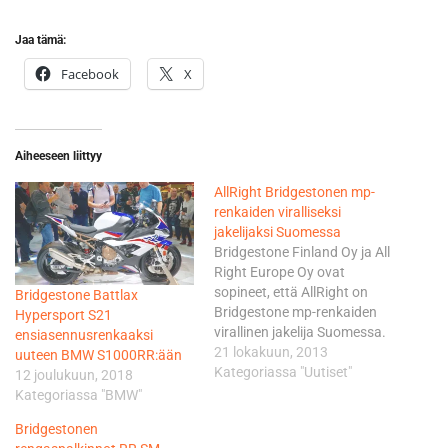
Jaa tämä:
Facebook
X
Aiheeseen liittyy
AllRight Bridgestonen mp-
renkaiden viralliseksi
jakelijaksi Suomessa
Bridgestone Finland Oy ja All
Right Europe Oy ovat
sopineet, että AllRight on
Bridgestone Battlax
Bridgestone mp-renkaiden
Hypersport S21
virallinen jakelija Suomessa.
ensiasennusrenkaaksi
Bridgestone on maailman
21 lokakuun, 2013
uuteen BMW S1000RR:ään
suurin rengasvalmistaja,
Kategoriassa "Uutiset"
12 joulukuun, 2018
joka on seuraavallakin
Kategoriassa "BMW"
kaudella vahvasti näkyvissä
Bridgestonen
MotoGP:ssä muiden muassa