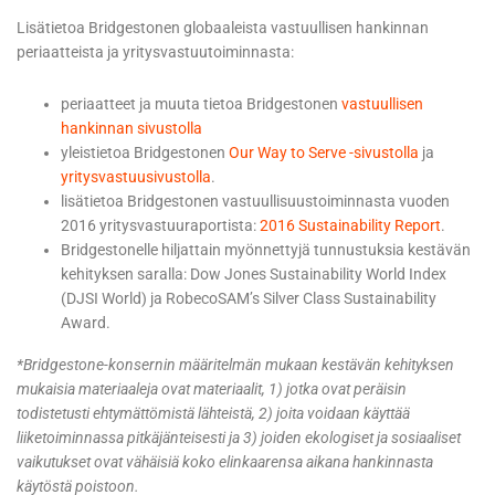
Lisätietoa Bridgestonen globaaleista vastuullisen hankinnan
periaatteista ja yritysvastuutoiminnasta:
periaatteet ja muuta tietoa Bridgestonen
vastuullisen
hankinnan sivustolla
yleistietoa Bridgestonen
Our Way to Serve -sivustolla
ja
yritysvastuusivustolla
.
lisätietoa Bridgestonen vastuullisuustoiminnasta vuoden
2016 yritysvastuuraportista:
2016 Sustainability Report
.
Bridgestonelle hiljattain myönnettyjä tunnustuksia kestävän
kehityksen saralla: Dow Jones Sustainability World Index
(DJSI World) ja RobecoSAM’s Silver Class Sustainability
Award.
*Bridgestone-konsernin määritelmän mukaan kestävän kehityksen
mukaisia materiaaleja ovat materiaalit, 1) jotka ovat peräisin
todistetusti ehtymättömistä lähteistä, 2) joita voidaan käyttää
liiketoiminnassa pitkäjänteisesti ja 3) joiden ekologiset ja sosiaaliset
vaikutukset ovat vähäisiä koko elinkaarensa aikana hankinnasta
käytöstä poistoon.