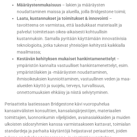
Määräystenmukaisuus
– lakien ja määräysten
noudattaminen maissa ja alueilla, joilla Bridgestone toimii;
Laatu, kustannukset ja toimitukset & innovointi
–
tavoitteena on varmistaa, että laadukkaat materiaalit ja
palvelut toimitetaan oikea-aikaisesti kohtuullisin
kustannuksin. Samalla pyritään käyttämään innovatiivisia
teknologioita, jotka tukevat yhteisöjen kehitystä kaikkialla
maailmassa;
Kestävän kehityksen mukaiset hankintamenettelyt
–
ympäristön kannalta vastuulliset hankintamenettelyt, esim.
ympäristölakien ja -määräysten noudattaminen,
ihmisoikeuksien kunnioittaminen, vastuullinen veden ja maa-
alueiden käyttö ja suojelu, terveys, turvallisuus,
onnettomuuksien ehkäisy ja niistä selviytyminen.
Periaatteita laatiessaan Bridgestone kävi vuoropuhelua
kansainvälisten konsulttien, kansalaisjärjestöjen, materiaalien
toimittajien, luonnonkumin viljelijöiden, avainasiakkaiden ja muiden
ulkoisten sidosryhmien kanssa varmistaakseen kattavat, toimialan
standardeja ja parhaita käytäntöjä heijastavat periaatteet, joiden