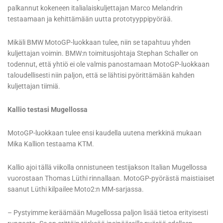
palkannut kokeneen italialaiskuljettajan Marco Melandrin
testaamaan ja kehittämään uutta prototyyppipyörää.
Mikäli BMW MotoGP-luokkaan tulee, niin se tapahtuu yhden
kuljettajan voimin. BMW:n toimitusjohtaja Stephan Schaller on
todennut, että yhtiö ei ole valmis panostamaan MotoGP-luokkaan
taloudellisesti niin paljon, että se lähtisi pyörittämään kahden
kuljettajan tiimiä.
Kallio testasi Mugellossa
MotoGP-luokkaan tulee ensi kaudella uutena merkkinä mukaan
Mika Kallion testaama KTM.
Kallio ajoi tällä viikolla onnistuneen testijakson Italian Mugellossa
vuorostaan Thomas Lüthi rinnallaan. MotoGP-pyörästä maistiaiset
saanut Lüthi kilpailee Moto2:n MM-sarjassa.
– Pystyimme keräämään Mugellossa paljon lisää tietoa erityisesti