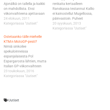
Ajonälkä on tallella ja kaikki
renkaita kertaalleen
on mahdollista. Ensi
Ranskassa testannut Kallio
viikonvaihteena ajettavaan
ei kainostellut Mugellossa,
Indianapolisin kisaan
24 elokuun, 2011
päinvastoin. Puheet
valmistautuva Edwards
Kategoriassa "Uutiset"
podiumista eivät ole tuulesta
20 syyskuun, 2013
myöntää samaan
temmattuja Superbike-
Kategoriassa "Uutiset"
hengenvetoon ettei ovea ole
debyytissä. Numerolla 136
Ostetaanko tälle miehelle
suljettu siltäkään
matkaa taittava Kallio ajoi
KTM:n MotoGP-pesti?
vaihtoehdolta, että hän ajaisi
perjantain vapaassa
Nimiä sinkoilee
kaudella 2012 MotoGP-
harjoituksessa toiseksi ajalla
spekuloinneissa
luokassa niin sanotussa
1.53,043 pistäen tuntuvasti
espanjalaisesta Pol
CRT-tiimissä (Claiming Rule
paremmaksi iltapäivän aika-
Espargarosta lähtien, mutta
Team), eli tässä tapauksessa
ajossa. Kallio oli 39
Italian GP-viikonvaihteen
Forward Racingissa.…
kuljettajan nipun kiireisin
jälkeen tapetille on nostettu
23 toukokuun, 2016
lukemin 1.52,376. Hän
erityisesti Thomas Lüthi - ja
Kategoriassa "Uutiset"
kukisti toiseksi Ducatilla
nimenomaan tämän
ajaneen isäntämaan…
taustajoukkojen taholta. -
Lüthi ei rokottaisi pahemmin
KTM:n palkkabudjettia ja
Uutiset
lisäksi hän toisi merkittävän
sponsorin tullessaan,