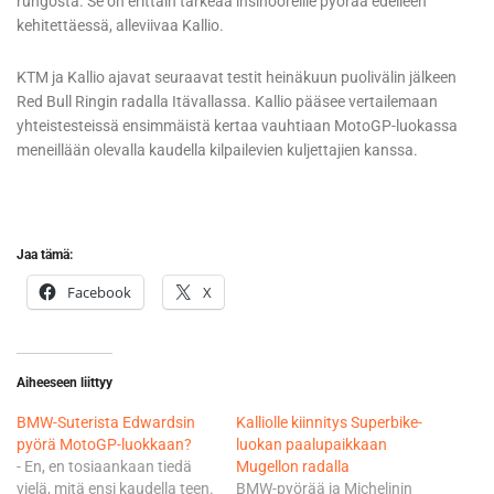
rungosta. Se on erittäin tärkeää insinööreille pyörää edelleen
kehitettäessä, alleviivaa Kallio.
KTM ja Kallio ajavat seuraavat testit heinäkuun puolivälin jälkeen
Red Bull Ringin radalla Itävallassa. Kallio pääsee vertailemaan
yhteistesteissä ensimmäistä kertaa vauhtiaan MotoGP-luokassa
meneillään olevalla kaudella kilpailevien kuljettajien kanssa.
Jaa tämä:
Facebook
X
Aiheeseen liittyy
BMW-Suterista Edwardsin
Kalliolle kiinnitys Superbike-
pyörä MotoGP-luokkaan?
luokan paalupaikkaan
- En, en tosiaankaan tiedä
Mugellon radalla
vielä, mitä ensi kaudella teen.
BMW-pyörää ja Michelinin