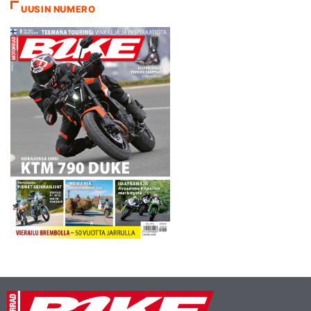
kerrotaan kuljettajan
UUSIN NUMERO
taustoilta. Kalliolta
aikoinaan 125-kuutiosten
maailmanmestaruuden vain
viidellä pisteellä riistäneen ja
meneillään…