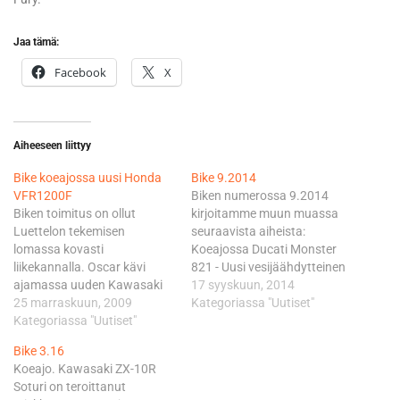
Jaa tämä:
Facebook
X
Aiheeseen liittyy
Bike koeajossa uusi Honda
Bike 9.2014
VFR1200F
Biken numerossa 9.2014
Biken toimitus on ollut
kirjoitamme muun muassa
Luettelon tekemisen
seuraavista aiheista:
lomassa kovasti
Koeajossa Ducati Monster
liikekannalla. Oscar kävi
821 - Uusi vesijäähdytteinen
ajamassa uuden Kawasaki
821 korvaa
17 syyskuun, 2014
Z1000:n, Magnus ja Tero
25 marraskuun, 2009
ilmajäähdytteisen 796:n.
Kategoriassa "Uutiset"
lennähtivät koeajamaan
Kategoriassa "Uutiset"
Koeajossa EBR 1190 RX -
BMW S1000RR:n ja Norjan
Erik Buell on tullut takaisin.
Bike 3.16
kollegamme Morten sai
Ajoimme EBR 1190 RX:n.
Koeajo. Kawasaki ZX-10R
kunnian ottaa ensimmäiset
Koeajossa MV Agusta Rivale
Soturi on teroittanut
tyypit VFR 1200F:llä. -
800 - Karismaattinen