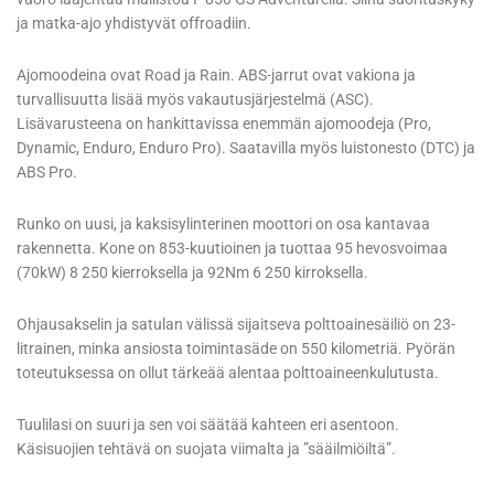
ja matka-ajo yhdistyvät offroadiin.
Ajomoodeina ovat Road ja Rain. ABS-jarrut ovat vakiona ja
turvallisuutta lisää myös vakautusjärjestelmä (ASC).
Lisävarusteena on hankittavissa enemmän ajomoodeja (Pro,
Dynamic, Enduro, Enduro Pro). Saatavilla myös luistonesto (DTC) ja
ABS Pro.
Runko on uusi, ja kaksisylinterinen moottori on osa kantavaa
rakennetta. Kone on 853-kuutioinen ja tuottaa 95 hevosvoimaa
(70kW) 8 250 kierroksella ja 92Nm 6 250 kirroksella.
Ohjausakselin ja satulan välissä sijaitseva polttoainesäiliö on 23-
litrainen, minka ansiosta toimintasäde on 550 kilometriä. Pyörän
toteutuksessa on ollut tärkeää alentaa polttoaineenkulutusta.
Tuulilasi on suuri ja sen voi säätää kahteen eri asentoon.
Käsisuojien tehtävä on suojata viimalta ja ”sääilmiöiltä”.