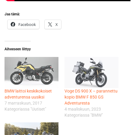
Jaa tämä:
Facebook
X
Aiheeseen liittyy
​BMW laittoi keskikokoiset
Voge DS 900 X – parannettu
adventurensa uusiksi
kopio BMW F 850 GS
7 marraskuun, 2017
Adventuresta
Kategoriassa "Uutiset"
4 maaliskuun, 2023
Kategoriassa "BMW"