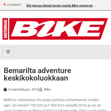
UUSIMMAT
a Bike-numeroa!
Heikkilä kymmenes 250cc EM-challengessä
Bemarilta adventure
keskikokoluokkaan
6 marraskuun, 2018
Bike
BMW on valmistanut GS-sarjan pyöriä jo yli kymmenen vuoden
ajan. Se esitteli F 750 GS:n ja F 850 GS:n syksyllä 2018, ja nyt oli
vuoro laajentaa mallistoa F 850 GS Adventurella. Siinä suorituskyky