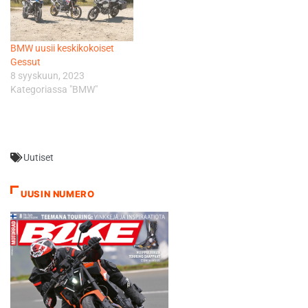
BMW uusii keskikokoiset
Gessut
8 syyskuun, 2023
Kategoriassa "BMW"
Uutiset
UUSIN NUMERO