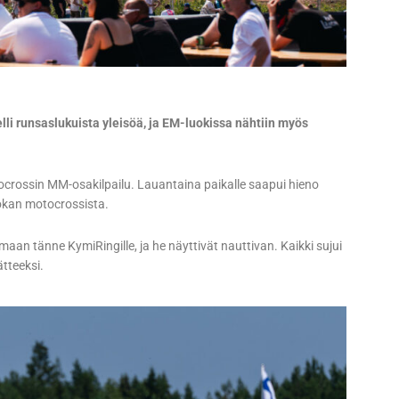
i runsaslukuista yleisöä, ja EM-luokissa nähtiin myös
ocrossin MM-osakilpailu. Lauantaina paikalle saapui hieno
uokan motocrossista.
aan tänne KymiRingille, ja he näyttivät nauttivan. Kaikki sujui
tteeksi.