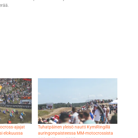
erää.
cross-ajajat
Tuhatpäinen yleisö nautti KymiRingillä
si elokuussa
auringonpaisteessa MM-motocrossista