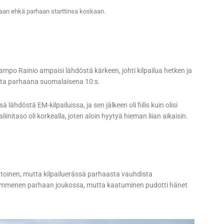
aan ehkä parhaan starttinsa koskaan.
o Rainio ampaisi lähdöstä kärkeen, johti kilpailua hetken ja
opulta parhaana suomalaisena 10:s.
ähdöstä EM-kilpailuissa, ja sen jälkeen oli fiilis kuin olisi
initaso oli korkealla, joten aloin hyytyä hieman liian aikaisin.
 toinen, mutta kilpailuerässä parhaasta vauhdista
a kymmenen parhaan joukossa, mutta kaatuminen pudotti hänet