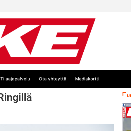
Tilaajapalvelu
Ota yhteyttä
Mediakortti
Ringillä
U