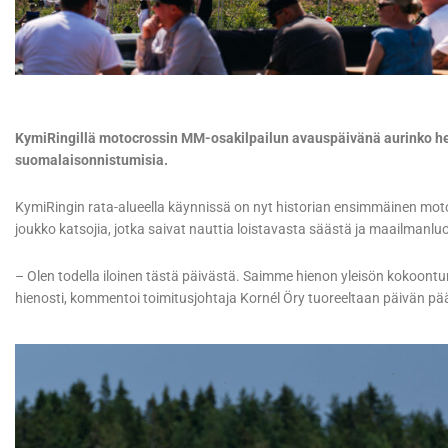
KymiRingillä motocrossin MM-osakilpailun avauspäivänä aurinko hell
suomalaisonnistumisia.
KymiRingin rata-alueella käynnissä on nyt historian ensimmäinen mot
joukko katsojia, jotka saivat nauttia loistavasta säästä ja maailmanl
– Olen todella iloinen tästä päivästä. Saimme hienon yleisön kokoontum
hienosti, kommentoi toimitusjohtaja Kornél Öry tuoreeltaan päivän pää