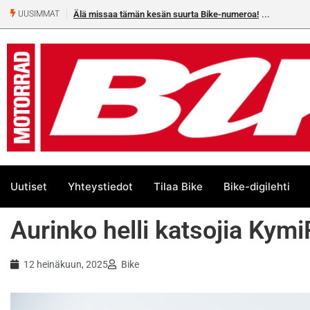
rta Bike-numeroa!
Heikkilä kymmenes 250cc EM-challengessä
UUSIMMAT
Uutiset
Yhteystiedot
Tilaa Bike
Bike-digilehti
Aurinko helli katsojia Kymi
12 heinäkuun, 2025
Bike