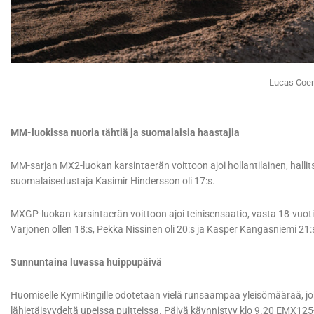
Lucas Coe
MM-luokissa nuoria tähtiä ja suomalaisia haastajia
MM-sarjan MX2-luokan karsintaerän voittoon ajoi hollantilainen, hall
suomalaisedustaja Kasimir Hindersson oli 17:s.
MXGP-luokan karsintaerän voittoon ajoi teinisensaatio, vasta 18-vuo
Varjonen ollen 18:s, Pekka Nissinen oli 20:s ja Kasper Kangasniemi 21:
Sunnuntaina luvassa huippupäivä
Huomiselle KymiRingille odotetaan vielä runsaampaa yleisömäärää, j
lähietäisyydeltä upeissa puitteissa. Päivä käynnistyy klo 9.20 EMX125-l