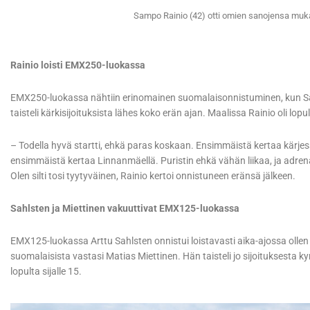
Sampo Rainio (42) otti omien sanojensa muk
Rainio loisti EMX250-luokassa
EMX250-luokassa nähtiin erinomainen suomalaisonnistuminen, kun Samp
taisteli kärkisijoituksista lähes koko erän ajan. Maalissa Rainio oli l
– Todella hyvä startti, ehkä paras koskaan. Ensimmäistä kertaa kärjessä l
ensimmäistä kertaa Linnanmäellä. Puristin ehkä vähän liikaa, ja adrenali
Olen silti tosi tyytyväinen, Rainio kertoi onnistuneen eränsä jälkeen.
Sahlsten ja Miettinen vakuuttivat EMX125-luokassa
EMX125-luokassa Arttu Sahlsten onnistui loistavasti aika-ajossa ollen
suomalaisista vastasi Matias Miettinen. Hän taisteli jo sijoituksest
lopulta sijalle 15.