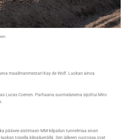
nen.
itseva maailmanmestari Kay de Wolf. Luokan ainoa
tias Lucas Coenen. Parhaana suomalaisena sijoittui Miro
s.
oka pääsee aistimaan MM-kilpailun tunnelmaa aivan
uokan toisella kilpailuerällä. Sen jälkeen vuorossa ovat