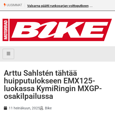
UUSIMMAT
Valsarna päätti runkosarjan voittoputkeen
Älä missaa täm
numeroa!
Arttu Sahlstén tähtää
huipputulokseen EMX125-
luokassa KymiRingin MXGP-
osakilpailussa
11 heinäkuun, 2025
Bike