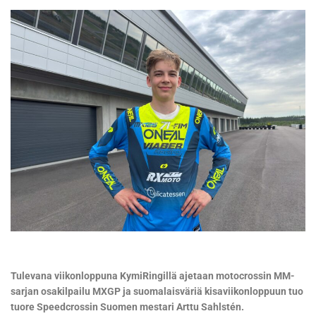
Tulevana viikonloppuna KymiRingillä ajetaan motocrossin MM-
sarjan osakilpailu MXGP ja suomalaisväriä kisaviikonloppuun tuo
tuore Speedcrossin Suomen mestari Arttu Sahlstén.