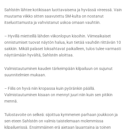
Sahlstén lähtee kotikisaan luottavaisena ja hyvässä vireessä. Vain
muutama viikko sitten saavutettu SM-kulta on nostanut
itseluottamusta ja vahvistanut uskoa omaan vauhtiin.
– Hyvillä mietteillä lähden viikonlopun kisoihin. Viimeaikaiset
onnistumiset tuovat näytön halua, kun tietää vauhdin riittävän 10
sakkiin. Mikäli palaset loksahtavat paikalleen, tulos tulee varmasti
näyttämään hyvältä, Sahlstén aloittaa.
Valmistautuminen kauden tärkeimpään kilpailuun on sujunut
suunnitelmien mukaan.
– Fiilis on hyvä niin kropassa kuin pyöränkin päällä.
Valmistautuminen kisaan on mennyt juuri niin kuin sen pitikin
mennä.
Tulostavoite on selkeä: sijoittua kymmenen parhaan joukkoon ja
sen eteen Sahlstén on valmis taistelemaan molemmissa
kilpailuerissä. Ensimmäinen erä ajetaan lauantaina ja toinen