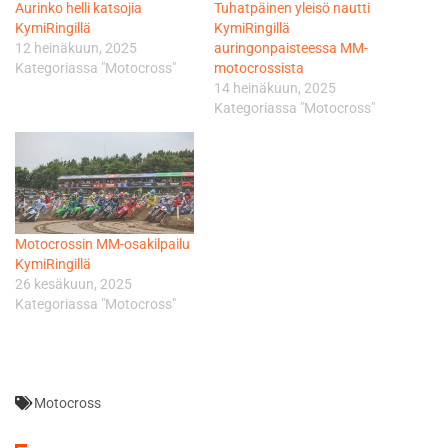
Aurinko helli katsojia
Tuhatpäinen yleisö nautti
KymiRingillä
KymiRingillä
12 heinäkuun, 2025
auringonpaisteessa MM-
Kategoriassa "Motocross"
motocrossista
14 heinäkuun, 2025
Kategoriassa "Motocross"
Motocrossin MM-osakilpailu
KymiRingillä
26 kesäkuun, 2025
Kategoriassa "Motocross"
Motocross