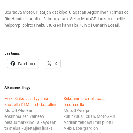
Seuraava MotoGP-sarjan osakilpailu ajetaan Argentiinan Termas de
Río Hondo –radalla 15. huhtikuuta. Se on MotoGP-luokan tiimeille
helpompi polttoainekulutuksen kannalta kuin oli Qatarin Losail.
Jaa tämä:
Facebook
X
Aiheeseen liittyy
Erkki Siukola siirtyy ensi
Sekunnin ero neljäsosa
kaudella KTM:n tehdastalliin
resursseilla
MotoGP-luokan
MotoGP-sarjan
ensimmäisen vaiheen
kuninkuusluokan, MotoGP.n
pestuumarkkinoilla käydään
Aprilian tehdastiimin pilotti
taistelua kuljettajien lisäksi
Aleix Espargaro on