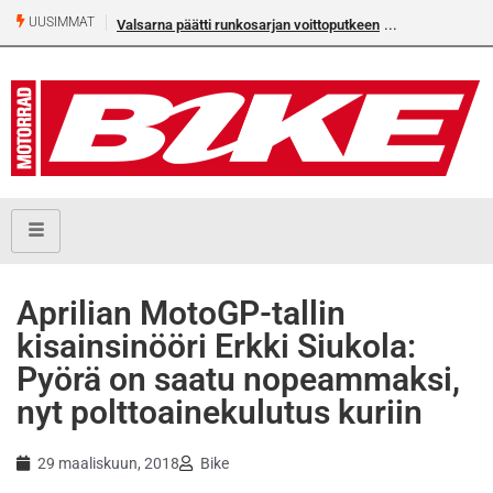
UUSIMMAT
 runkosarjan voittoputkeen
Älä missaa tämän kesän suurta Bike-
numeroa!
Aprilian MotoGP-tallin
kisainsinööri Erkki Siukola:
Pyörä on saatu nopeammaksi,
nyt polttoainekulutus kuriin
29 maaliskuun, 2018
Bike