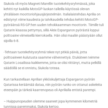
Siukola oli myös Magneti Marellin tuotekehitysryhmässä, joka
kehitti nyt kaikilla MotoGP-luokan talleilla käytössä olevan
yhtäläisen moottoriohjausjärjestelmän. Italialaistehdas Aprilia on
edistynyt viime kaudesta ja talvikaudella tehdas kehitti MotoGP-
pyöräänsä RS-GP:hen uuden tehokkaamman moottorin. Tiimille tuli
Qatarin kisassa pettymys, sillä Aleix Espargaron pyörästä loppui
polttoaine viimeisellä kierroksella. Hän olisi maaliin päästyään ollut
sijoilla 6-8.
-Tehtaan tuotekehitysryhmä tekee nyt pitkiä päiviä, jotta
polttoaineen kulutusta saamme vähennettyä. Etukäteen teimme
Qatarin Losailissa kaikkemme, jotta se olisi riittänyt, mutta pelkillä
säädöillä se ei onnistu, Siukola toteaa.
Kun tarkastellaan Aprilian ykköskuljettaja Espargaron pyörän
Qatarissa keräämää dataa, niin pyörän runko on ottanut askeleita
eteenpäin ja tärkeä kaarrenopeus oli Aprilialla entistä parempi.
– Huippunopeuden olemme saaneet jopa kymmenen kilometriä
tunnissa paremmaksi, Siukola kertoo.