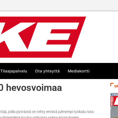
Tilaajapalvelu
Ota yhteyttä
Mediakortti
230 hevosvoimaa
U
jä, joilla pyörästä on tehty entistä julmempi työkalu rata-
uujärjestelmä kuuluu jatkossa vakiovarustukseen.