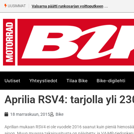
Valsarna päätti runkosarjan voittoputkeen
UUSIMMAT
Uutiset
Yhteystiedot
Tilaa Bike
Bike-digilehti
Aprilia RSV4: tarjolla yli 
18 marraskuun, 2015
Bike
Aprilian mukaan RSV4 ei ole vuodele 2016 saanut kuin pieniä hienosäätö
ajoon. Muun muassa takajousitusta on päivitetty, ja V4-MP-tiedonker