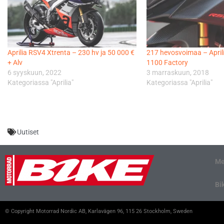
Aprilia RSV4 Xtrenta – 230 hv ja 50 000 €
217 hevosvoimaa – April
+ Alv
1100 Factory
6 syyskuun, 2022
3 marraskuun, 2018
Kategoriassa "Aprilia"
Kategoriassa "Aprilia"
Uutiset
Me
Bi
© Copyright Motorrad Nordic AB, Karlavägen 96, 115 26 Stockholm, Sweden