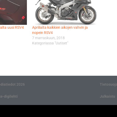
ialta uusi RSV4
Aprilialta kaikkien aikojen vahvin ja
nopein RSV4
7 marraskuun, 2018
Kategoriassa "Uutiset"
diatiedot 2026
Tietosuoj
ke-digilehti
Julkaistu