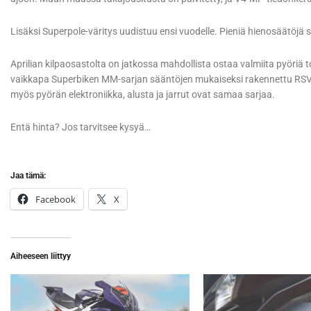
Lisäksi Superpole-väritys uudistuu ensi vuodelle. Pieniä hienosäätöjä si
Aprilian kilpaosastolta on jatkossa mahdollista ostaa valmiita pyöriä toiv
vaikkapa Superbiken MM-sarjan sääntöjen mukaiseksi rakennettu RSV4,
myös pyörän elektroniikka, alusta ja jarrut ovat samaa sarjaa.
Entä hinta? Jos tarvitsee kysyä…
Jaa tämä:
Facebook
X
Aiheeseen liittyy