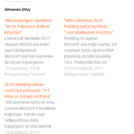
Aiheeseen liittyy
Aleix Espargaro Apriliasta:
Tallia vaihtanut Scott
”Se on miljoonan dollarin
Redding pettyi Apriliaan:
kysymys”
”Liian kiukkuinen moottori”
Lowes tuli Aprilialle 2017
Redding on ajanut
oltuaan Moto2:ssa koko
MotoGP:ssä neljä vuotta, 24-
ajan kärkipäässä.
vuotiaan britin sijoitus MM-
MotoGP:ssä hän kuitenkin
pisteissä oli tällä kaudella
jäi täysin Espargaron
14:s. Podiumille hän on
jalkoihin; sillä kaudella
26 kesäkuun, 2018
ajanut urallaan kahdesti,
22 marraskuun, 2017
Espargaro pesi MM-pisteissä
Kategoriassa "Uutiset"
2015 Hondalla ja viime
Kategoriassa "Uutiset"
tallikaverinsa 64-5 ja aika-
kaudella Ducatilla, tämän
Scott Redding haluaa
ajoissa 15-1. Lowes saikin
kauden paras sijoitus oli
pudottaa painoaan: ”4-5
lähteä ja tilalle tuli kokenut
seitsemäs. Valencian testien
kiloa on jostain revittävä”
Scott Redding. Hän on
yhteisajoissa hän oli vasta
185-senttinen britti on ensi
hävinnyt tallikaverilleen
19:s, uusi tallikaveri Aleix
vuonna MotoGP:n kookkain
kauden kaikki seitsemän
Espargaro pyyhkäisi
kuljettaja. Hänen uusi
aika-ajoa, MM-pisteissä eroa
kierroksen peräti 1,3
tallikaverinsa Aleix
ei sen sijaan ole kuin…
sekuntia nopeammin.
Espargaro on viisi senttiä
”Aprilia…
lyhyempi, mutta painaa 13
18 joulukuun, 2017