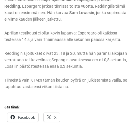
Redding
. Espargaro jatkaa tiimissä toista vuotta, Reddingille tämä
kausi on ensimmäinen. Hän korvaa
Sam Lowesin
, jonka sopimusta
ei viime kauden jälkeen jatkettu.
Aprilian testikausi ei ollut kovin lupaava: Espargaro oli kaikissa
testeissä 14:s ja vain Thaimaassa alle sekunnin päässä kärjestä.
Reddingin sijoitukset olivat 23, 18 ja 20, mutta hän paransi aikojaan
verrattuna tallikaveriinsa; Sepangin avauksessa ero oli 0,8 sekuntia,
Losailin päätöstesteissä enää 0,3 sekuntia.
Tiimeistä vain KTM:n tämän kauden pyörä on julkistamista vailla, se
tapahtuu vasta ensi viikon tiistaina.
Jaa tämä:
Facebook
X