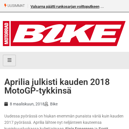
UUSIMMAT
Valsarna päätti runkosarjan voittoputkeen
Aprilia julkisti kauden 2018
MotoGP-tykkinsä
8 maaliskuun, 2018
Bike
Uudessa pyörässä on hiukan enemmän punaista väriä kuin kauden
2017 pyörässä. Aprilia lähtee nyt neljänteen kauteensa
kuninkuusluokassa kuljettajinaan
Aleix Espargaro
ja
Scott