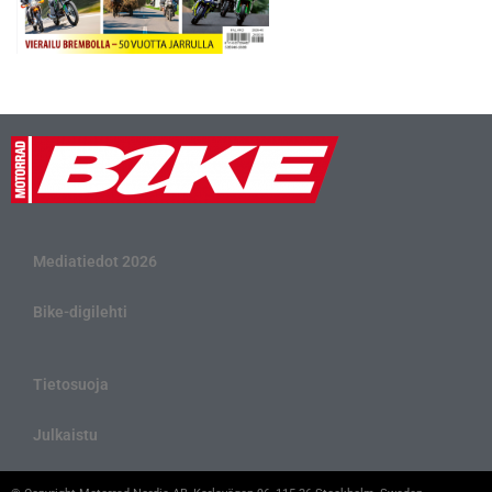
Mediatiedot 2026
Bike-digilehti
Tietosuoja
Julkaistu