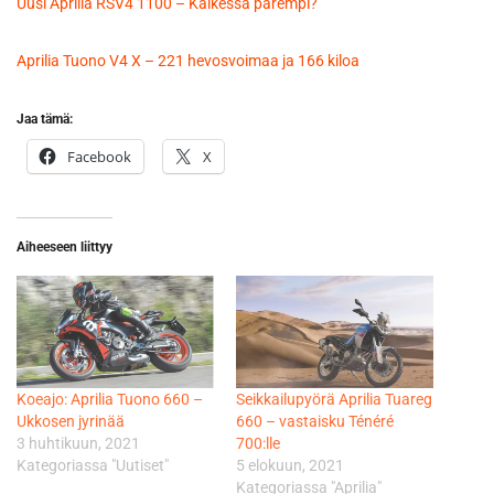
Uusi Aprilia RSV4 1100 – Kaikessa parempi?
Aprilia Tuono V4 X – 221 hevosvoimaa ja 166 kiloa
Jaa tämä:
Facebook
X
Aiheeseen liittyy
Koeajo: Aprilia Tuono 660 –
Seikkailupyörä Aprilia Tuareg
Ukkosen jyrinää
660 – vastaisku Ténéré
3 huhtikuun, 2021
700:lle
Kategoriassa "Uutiset"
5 elokuun, 2021
Kategoriassa "Aprilia"