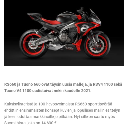
RS660 ja Tuono 660 ovat täysin uusia malleja, ja RSV4 1100 sekä
Tuono V4 1100 uudistuivat nekin kaudelle 2021.
Kaksisylinteristä ja 100-hevosvoimaista RS660-sporttipyörää
ehdittiin ensimmäisten konseptikuvien ja lopullisen mallin esittelyn
jälkeen odottaa markkinoille jo pitkään. Nyt sille on saatu myös
Suomi-hinta, joka on 14 690 €.