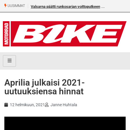
UUSIMMAT
Valsarna päätti runkosarjan voittoputkeen
Älä missaa täm
numeroa!
Aprilia julkaisi 2021-
uutuuksiensa hinnat
12 helmikuun, 2021
Janne Huhtala