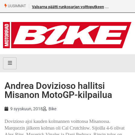
UUSIMMAT
Valsarna päätti runkosarjan voittoputkeen
Andrea Dovizioso hallitsi
Misanon MotoGP-kilpailua
9 syyskuun, 2018
Bike
Dovizioso ajoi kauden kolmannen voittonsa Misanossa.
Marquezin jälkeen kolmas oli Cal Crutchlow. Sijoilla 4-6 olivat
Alex Rins, Maverick Vinales ja Dani Pedrosa. Rinsin tulos on