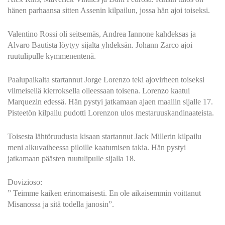
hänen parhaansa sitten Assenin kilpailun, jossa hän ajoi toiseksi.
Valentino Rossi oli seitsemäs, Andrea Iannone kahdeksas ja
Alvaro Bautista löytyy sijalta yhdeksän. Johann Zarco ajoi
ruutulipulle kymmenentenä.
Paalupaikalta startannut Jorge Lorenzo teki ajovirheen toiseksi
viimeisellä kierroksella olleessaan toisena. Lorenzo kaatui
Marquezin edessä. Hän pystyi jatkamaan ajaen maaliin sijalle 17.
Pisteetön kilpailu pudotti Lorenzon ulos mestaruuskandinaateista.
Toisesta lähtöruudusta kisaan startannut Jack Millerin kilpailu
meni alkuvaiheessa piloille kaatumisen takia. Hän pystyi
jatkamaan päästen ruutulipulle sijalla 18.
Dovizioso:
” Teimme kaiken erinomaisesti. En ole aikaisemmin voittanut
Misanossa ja sitä todella janosin”.