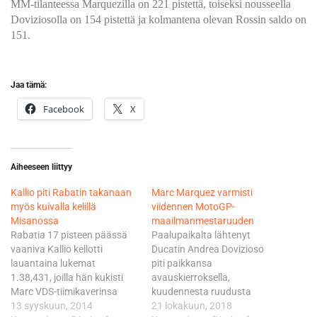
MM-tilanteessa Marquezilla on 221 pistettä, toiseksi nousseella
Doviziosolla on 154 pistettä ja kolmantena olevan Rossin saldo on
151.
Jaa tämä:
Facebook
X
Aiheeseen liittyy
Kallio piti Rabatin takanaan
Marc Marquez varmisti
myös kuivalla kelillä
viidennen MotoGP-
Misanossa
maailmanmestaruuden
Rabatia 17 pisteen päässä
Paalupaikalta lähtenyt
vaaniva Kallio kellotti
Ducatin Andrea Dovizioso
lauantaina lukemat
piti paikkansa
1.38,431, joilla hän kukisti
avauskierroksella,
Marc VDS-tiimikaverinsa
kuudennesta ruudusta
0,108 sekunnilla. Kallio oli
13 syyskuun, 2014
lähtenyt Marquez nousi
21 lokakuun, 2018