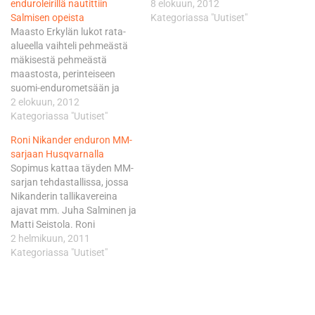
enduroleirillä nautittiin
8 elokuun, 2012
Salmisen opeista
Kategoriassa "Uutiset"
Maasto Erkylän lukot rata-
alueella vaihteli pehmeästä
mäkisestä pehmeästä
maastosta, perinteiseen
suomi-endurometsään ja
jopa extremetesti-henkiseen
2 elokuun, 2012
kivikkoon, mikä tarjosikin
Kategoriassa "Uutiset"
mainiota vaihtelua
Roni Nikander enduron MM-
ajorasteille. Alueella saattoi
sarjaan Husqvarnalla
aistia myös historian lehtien
Sopimus kattaa täyden MM-
havinaa, sillä eräällä rastilla
sarjan tehdastallissa, jossa
ajettiin osittain Hyvinkään
Nikanderin tallikavereina
vanhan motocrossradan
ajavat mm. Juha Salminen ja
päällä. Erkylän lukot on
Matti Seistola. Roni
yksityisaluetta ja normaalisti
tavoittelee menestystä
2 helmikuun, 2011
yleisöltä suljettu, joten leiri oli
junioreiden EJ-luokassa
Kategoriassa "Uutiset"
kuljettajille siinäkin
pyöränään Husqvarna TE
mielessä…
310. "Tämä on ollut
tavoitteena jo useamman
vuoden ja nyt se vihdoin