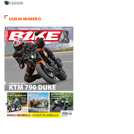
Uutiset
toteutui!" -totesi Espanjan
harjoitusleiriltä tavoitettu
Nikander tyytyväisenä.
UUSIN NUMERO
"Sopimus mahdollistaa
täydellisen keskittymisen itse
kilpailemiseen teamin
huolehtiessa…