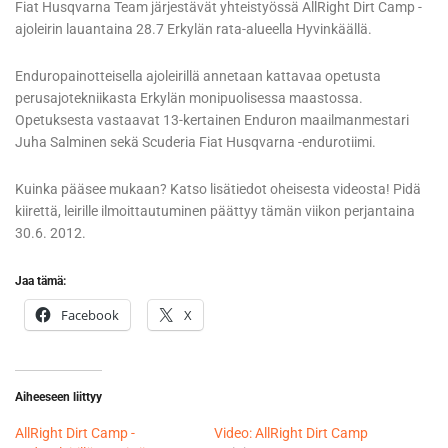
Fiat Husqvarna Team järjestävät yhteistyössä AllRight Dirt Camp -
ajoleirin lauantaina 28.7 Erkylän rata-alueella Hyvinkäällä.
Enduropainotteisella ajoleirillä annetaan kattavaa opetusta
perusajotekniikasta Erkylän monipuolisessa maastossa.
Opetuksesta vastaavat 13-kertainen Enduron maailmanmestari
Juha Salminen sekä Scuderia Fiat Husqvarna -endurotiimi.
Kuinka pääsee mukaan? Katso lisätiedot oheisesta videosta! Pidä
kiirettä, leirille ilmoittautuminen päättyy tämän viikon perjantaina
30.6. 2012.
Jaa tämä:
Facebook
X
Aiheeseen liittyy
AllRight Dirt Camp -
Video: AllRight Dirt Camp