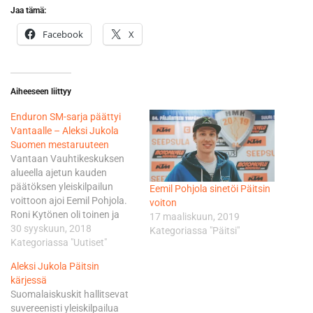
Jaa tämä:
Facebook
X
Aiheeseen liittyy
Enduron SM-sarja päättyi
Vantaalle – Aleksi Jukola
Suomen mestaruuteen
Vantaan Vauhtikeskuksen
alueella ajetun kauden
päätöksen yleiskilpailun
Eemil Pohjola sinetöi Päitsin
voittoon ajoi Eemil Pohjola.
voiton
Roni Kytönen oli toinen ja
17 maaliskuun, 2019
Antti Hänninen kolmas.
30 syyskuun, 2018
Kategoriassa "Päitsi"
Pohjola ajoi samalla myös
Kategoriassa "Uutiset"
E2-luokan voittoon
Aleksi Jukola Päitsin
ennen Roni Salinia ja
kärjessä
kolmanneksi tullutta Jussi
Suomalaiskuskit hallitsevat
Arvajaa. Eero Remes, joka ei
suvereenisti yleiskilpailua
sunnuntain kilpailuun