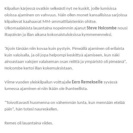
Kilpailun kärjessä ovatkin selkeästi nyt ne kuskit, joille lumisissa
oloissa ajaminen on vahvuus. Näin ollen monet kansallisissa sarjoissa
kilpailevat kaahaavat MM-ammattilaistenkin ohitse.
Ulkomaalaisista lauantaina nopeimmin ajanut
Steve Holcombe
nousi
iltapäivän ja illan aikana kokonaistuloksissa kymmenenneksi.
”Ajoin tänään niin kovaa kuin pystyin. Pimeällä ajaminen oli erilaista
kuin valoisalla, ja oli jopa helpompi keskittyä ajamiseen, kun näki
ainoastaan valojen valaiseman osan reittiä ja ympäristö oli pimeänä”,
Holcombe kertoi illan kokemuksistaan.
Viime vuoden yleiskilpailun voittajalle
Eero Remekselle
syvässä
lumessa ajaminen ei niin ikään ole ihanteellista.
”Toivottavasti huomenna on vähemmän lunta, kun mennään etelää
päin”, hän totesi naureskellen.
Remes oli lauantaina viides.