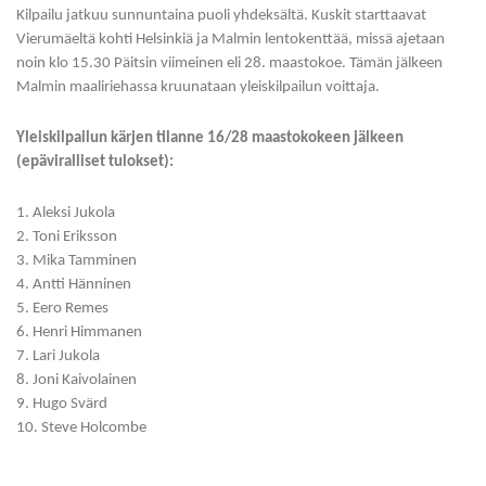
Kilpailu jatkuu sunnuntaina puoli yhdeksältä. Kuskit starttaavat
Vierumäeltä kohti Helsinkiä ja Malmin lentokenttää, missä ajetaan
noin klo 15.30 Päitsin viimeinen eli 28. maastokoe. Tämän jälkeen
Malmin maaliriehassa kruunataan yleiskilpailun voittaja.
Yleiskilpailun kärjen tilanne 16/28 maastokokeen jälkeen
(epäviralliset tulokset):
1. Aleksi Jukola
2. Toni Eriksson
3. Mika Tamminen
4. Antti Hänninen
5. Eero Remes
6. Henri Himmanen
7. Lari Jukola
8. Joni Kaivolainen
9. Hugo Svärd
10. Steve Holcombe