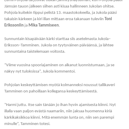
Eemil Pohjola tarjosivat tiukan jännitysnäytelmän, kun Pohjola pääsi
Jämsän tauon jälkeen siihen asti kisaa hallinneen Jukolan ohitse.
Pohjola kuitekin tippui pelistä 13. maastokokeella, ja Jukola pääsi
takaisin kärkeen ja kiri illan mittaan eroa takanaan tuleviin
Toni
Erikssoniin
ja
Mika Tammiseen
.
Sunnuntain kisapäivään kärki starttaa siis asetelmasta Jukola–
Eriksson–Tamminen. Jukola on tyytyväinen päiväänsä, ja lähtee
sunnuntaina taistelemaan voitosta.
”Viime vuosina spooriajaminen on alkanut luonnistumaan, ja se
näkyy nyt tuloksissa”, Jukola kommentoi.
Pohjolan keskeyttämisen myötä kolmanneksi noussut tallikaveri
Tamminen on pahoillaan kollegansa keskeyttämisestä.
”Harmi juttu. Itse sain tänään jo ihan hyvin ajamisesta kiinni. Nyt
illalla vaan paljon evästä naamariin, niin jaksaa huomenna kiriä
kärkikaksikkoa kiinni. Mitä enemmän lunta on, niin sen parempi
minulle”, Tamminen totesi.