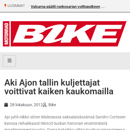
UUSIMMAT
Valsarna päätti runkosarjan voittoputkeen
Aki Ajon tallin kuljettajat
voittivat kaiken kaukomailla
28 lokakuun, 2012
Bike
Ajo juhli viikko sitten Malesiassa saksalaisässänsä Sandro Cortesen
kanssa riehakkaasti Moto3-luokan historian ensimmäistä
maailmanmestaruutta. Sama kaksikko viihtyi kuohujuomasateessa