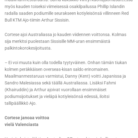
myös kauden toiseksi viimeisessä osakilpailussa Phillip Islandin
radalla saaden podiumille seurakseen kotiyleisönsä villinneen Red
Bull KTM Ajo-tiimin Arthur Sissisin.
Cortese ajoi Australiassa jo kauden viidennen voittonsa. Kolmas
sija merkitsi puolestaan Sissisille MM-uran ensimmäistä
palkintokorokesijoitusta.
– Ei voi muuta kuin olla todella tyytyväinen. Onhan tämän tiukan
kolmen peräkkäisen overseas-kisan saldo erinomainen.
Maailmanmestaruus varmistui, Danny (Kent) voitti Japanissa ja
Sandro Malesiassa sekä täällä Australiassa. Lisäksi Fahmi
(Khairuddin) ja Arthur ajoivat vuorollaan ensimmäiset
podiumsijoitukset ja vieläpä kotiyleisönsä edessä, iloitsi
tallipäällikkö Ajo.
Cortese janoaa voittoa
vielä Valenciasta