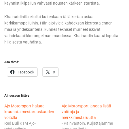
käynnisti kilpailun vahvasti nousten kärkeen startista.
Khairuddinilla ei ollut kuitenkaan tällä kertaa asiaa
kärkikamppailuihin. Hän ajoi vielä kahdeksan kierrosta ennen
maalia yhdeksäntenä, kunnes tekniset murheet iskivät
vaihdelaaatikko-ongelman muodossa. Khairuddin kaatui lopulta
hiljaisesta vauhdista.
Jaa tämä:
Facebook
X
Aiheeseen liittyy
Ajo Motorsport haluaa
Ajo Motorsport janoaa lisää
kruunata mestaruuskauden
voittoja ja
voitolla
merkkimestaruutta
Red Bull KTM Ajo-
- Päinvastoin. Kuljettajamme