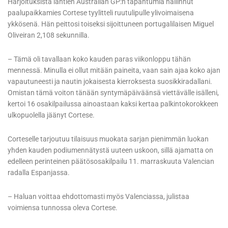
Harjoituksista lähtien Australian GP:n tapahtumia hallinnut
paalupaikkamies Cortese tyylitteli ruutulipulle ylivoimaisena
ykkösenä. Hän peittosi toiseksi sijoittuneen portugalilaisen Miguel
Oliveiran 2,108 sekunnilla.
– Tämä oli tavallaan koko kauden paras viikonloppu tähän
mennessä. Minulla ei ollut mitään paineita, vaan sain ajaa koko ajan
vapautuneesti ja nautin jokaisesta kierroksesta suosikkiradallani.
Omistan tämä voiton tänään syntymäpäiväänsä viettävälle isälleni,
kertoi 16 osakilpailussa ainoastaan kaksi kertaa palkintokorokkeen
ulkopuolella jäänyt Cortese.
Corteselle tarjoutuu tilaisuus muokata sarjan pienimmän luokan
yhden kauden podiumennätystä uuteen uskoon, sillä ajamatta on
edelleen perinteinen päätösosakilpailu 11. marraskuuta Valencian
radalla Espanjassa.
– Haluan voittaa ehdottomasti myös Valenciassa, julistaa
voimiensa tunnossa oleva Cortese.