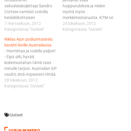
tehdastiimin
janoavat lisää
saksalaiskuljettaja Sandro
huipputuloksia ja niiden
Cortese varmisti voitolla
myötä myös
henkilökohtaisen
merkkimestaruutta. KTM on
maailmanmestaruuden
7 marraskuun, 2012
nyt ensimmäistä kertaa tällä
24 lokakuun, 2012
vajaat kolme viikkoa sitten
Kategoriassa "Uutiset"
kaudella kärjessä
Kategoriassa "Uutiset"
Malesiassa. Sama mies ajoi
merkkimestaruuspisteissä,
Niklas Ajon podiumtaistelu
ykköseksi myös
kun ajamatta on kaksi
karahti kiville Australiassa
seuraavassa osakilpailussa
osakilpailua, kertoo
- Harmittaa ja todella paljon!
Australiassa, jolloin sinetöityi
tallipäällikkö Aki Ajo. Näistä
- Eipä silti, hyvää
vuorostaan KTM:n
osakilpailusta ensimmäinen
kokemustahan tämä taas
merkkimestaruus. - Onhan
ajetaan tulevana
minulle tarjosi. Australian GP
tämä hieno tilanne ja
viikonvaihteena Phillip
osoitti, että nopeuteni riittää
voimme valmistautua
Islandin 4448 metrin
hyvänä päivänä
28 lokakuun, 2012
huojentuneena pitkän
mittaisella radalla
podiumvauhtiin, kunhan
Kategoriassa "Uutiset"
kauden päätökseen.
Australiassa. Phillip Island
maltan pysyä omien rajojen
Toisaalta tilanne on myös
päättää samalla kolmen
sisällä, painotti uransa 30.
tavallaan outo, sillä
peräkkäisen kisaviikonlopun
MM-osakilpailun ajanut 18-
totuimme taistelemaan…
tiivistempoisen…
vuotias Ajo. Ajo otti kisaan
Uutiset
tavoilleen tyypillisesti upean
startin 15. lähtöruudusta
nousten välittömästi
UUSIN NUMERO