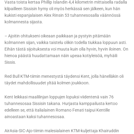
Vasta toista kertaa Phillip Islandin 4,4 kilometrin mittaisella radalla
kilpailleen Sissisin hymy oli myös herkässä sen jälkeen, kun hän
kukisti espanjalaisen Alex Rinsin 53 tuhannesosalla väännössä
kolmannesta sijasta.
– Ajoitin ohitukseni oikeaan paikkaan ja pystyin pitämään
kolmannen sijan, vaikka taistelu olikin todella tiukkaa loppuun asti.
Eihän tästä sijoituksesta voi muuta kuin olla hyvin, hyvin iloinen. On
hienoa päästä huudattamaan näin upeaa kotiyleisöä, myhäili
Sissis.
Red Bull KTM-tiimin menestystä täydensi Kent, jolla hänelläkin oli
täydet mahdollisuudet yltää kolmen joukkoon.
Kent leikkasi maalilinjan loppujen lopuksi viidentenä vain 76
tuhannesosaa Sissisin takana. Hurjasta kamppailusta kertoo
edelleen se, että italialainen Romano Fenati taipui Kentille
ainoastaan kaksi tuhannesosaa.
AirAsia-SIC-Ajo-tiimin malesialainen KTM-kuljettaja Khairuddin