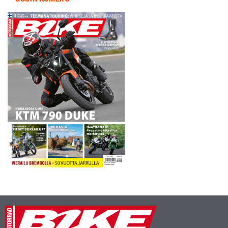
kahdeksan sijaa. -…