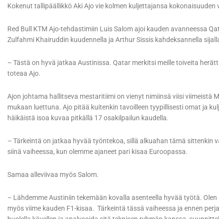
Kokenut tallipäällikkö Aki Ajo vie kolmen kuljettajansa kokonaisuuden v
Red Bull KTM Ajo-tehdastimiin Luis Salom ajoi kauden avanneessa Qat
Zulfahmi Khairuddin kuudennella ja Arthur Sissis kahdeksannella sijall
– Tästä on hyvä jatkaa Austinissa. Qatar merkitsi meille toiveita herät
toteaa Ajo.
Ajon johtama hallitseva mestaritiimi on vienyt nimiinsä viisi viimeist
mukaan luettuna. Ajo pitää kuitenkin tavoilleen tyypillisesti omat ja kul
häikäistä isoa kuvaa pitkällä 17 osakilpailun kaudella.
– Tärkeintä on jatkaa hyvää työntekoa, sillä alkuahan tämä sittenkin v
siinä vaiheessa, kun olemme ajaneet pari kisaa Euroopassa.
Samaa alleviivaa myös Salom.
– Lähdemme Austiniin tekemään kovalla asenteella hyvää työtä. Olen 
myös viime kauden F1-kisaa. Tärkeintä tässä vaiheessa ja ennen perja