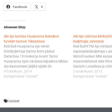
Facebook
X
Aiheeseen liittyy
Aki Ajo luottaa Husqvarna-kaksikon
Aki Ajo odottaa kärkir
hyvään tasoon Teksasissa
kuljettajia Jerezissä
Red Bull Husqvarna Ajo-tiimin
Red Bull KTM Ajo-tehdast
brittikuljettaja Danny Kent päätyi
espanjalaiskuljettaja Lui
Qatarissa 13:nneksi ja Avant Tecno
Moto3-luokan MM-sarjaa 
Husqvarna Ajon väreissä kilpaileva Niklas
maanmiehensä Alex Rins
Ajo kaatumisen jäljiltä sijalle 26.
Qatarin Losailissa ja USA
Tallipäällikkönä kolme
9 huhtikuun, 2014
ajettujen kilpailujen jälk
2 toukokuun, 2013
maailmanmestaruutta saavuttanut Aki
Kategoriassa "Uutiset"
tiimikavereista malesial
Kategoriassa "Uutiset"
Ajo on kuitenkin varsin toiveikas sen
Khairuddin on pisteissä 
osalta, että parempaa on luvassa ensi
australialainen Arthur Sis
viikonvaihteena Austinin COTA-radalla
kahdeksantena. - Jerez 
Teksasissa. Potentiaaliahan duolla
paluuta tutulle radalle j
Uutiset
riittää. - Danny oli…
uutta alkua kaudelle. Los