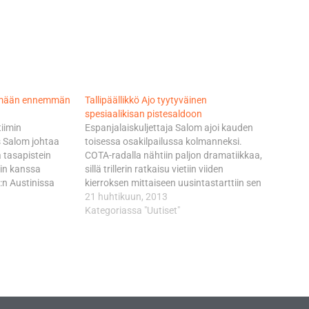
yhmään ennemmän
Tallipäällikkö Ajo tyytyväinen
spesiaalikisan pistesaldoon
iimin
Espanjalaiskuljettaja Salom ajoi kauden
s Salom johtaa
toisessa osakilpailussa kolmanneksi.
tasapistein
COTA-radalla nähtiin paljon dramatiikkaa,
in kanssa
sillä trillerin ratkaisu vietiin viiden
:n Austinissa
kierroksen mittaiseen uusintastarttiin sen
een. Salomin
jälkeen kun kilvanajo oli keskeytetty
21 huhtikuun, 2013
ainen Zulfahmi
punaisin lipuin hollantilaisen Jasper
Kategoriassa "Uutiset"
kuudentena ja
Iweman kaaduttua rajusti. Kolmannesta
sis
ruudusta toiseen starttiin lähtenyt Salom
merkitsee
omasi jälleen täydet mahdollisuudet
a tavallaan myös
voittoon. Se mahdollisuus kuivui
ailissa ja…
kuitenkin harmittavasti kokoon
päätöskierroksen…