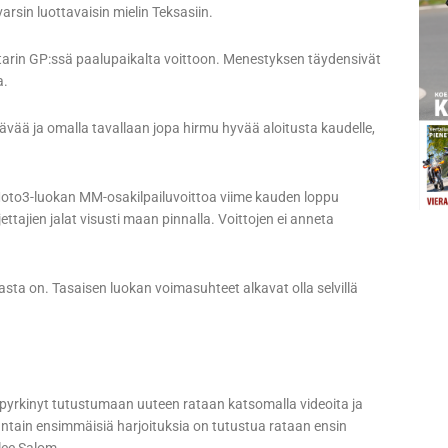
arsin luottavaisin mielin Teksasiin.
arin GP:ssä paalupaikalta voittoon. Menestyksen täydensivät
a.
tävää ja omalla tavallaan jopa hirmu hyvää aloitusta kaudelle,
ä Moto3-luokan MM-osakilpailuvoittoa viime kauden loppu
jettajien jalat visusti maan pinnalla. Voittojen ei anneta
asta on. Tasaisen luokan voimasuhteet alkavat olla selvillä
pyrkinyt tutustumaan uuteen rataan katsomalla videoita ja
ntain ensimmäisiä harjoituksia on tutustua rataan ensin