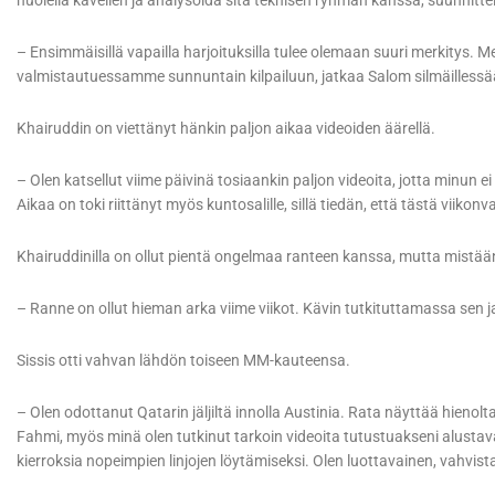
huolella kävellen ja analysoida sitä teknisen ryhmän kanssa, suunnitte
– Ensimmäisillä vapailla harjoituksilla tulee olemaan suuri merkitys. 
valmistautuessamme sunnuntain kilpailuun, jatkaa Salom silmäillessä
Khairuddin on viettänyt hänkin paljon aikaa videoiden äärellä.
– Olen katsellut viime päivinä tosiaankin paljon videoita, jotta minun ei 
Aikaa on toki riittänyt myös kuntosalille, sillä tiedän, että tästä viikonv
Khairuddinilla on ollut pientä ongelmaa ranteen kanssa, mutta mist
– Ranne on ollut hieman arka viime viikot. Kävin tutkituttamassa sen ja
Sissis otti vahvan lähdön toiseen MM-kauteensa.
– Olen odottanut Qatarin jäljiltä innolla Austinia. Rata näyttää hienolt
Fahmi, myös minä olen tutkinut tarkoin videoita tutustuakseni alustav
kierroksia nopeimpien linjojen löytämiseksi. Olen luottavainen, vahvista