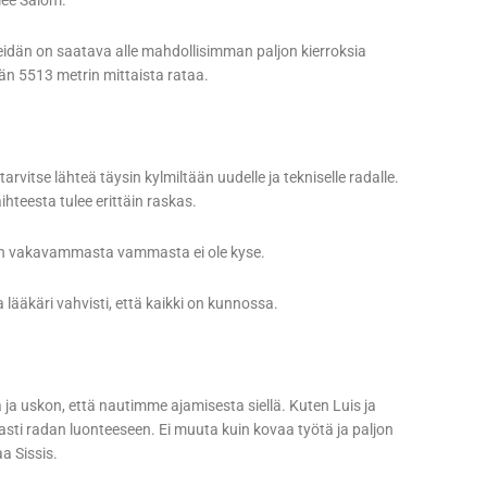
lee Salom.
Meidän on saatava alle mahdollisimman paljon kierroksia
än 5513 metrin mittaista rataa.
tarvitse lähteä täysin kylmiltään uudelle ja tekniselle radalle.
aihteesta tulee erittäin raskas.
ään vakavammasta vammasta ei ole kyse.
 lääkäri vahvisti, että kaikki on kunnossa.
a ja uskon, että nautimme ajamisesta siellä. Kuten Luis ja
asti radan luonteeseen. Ei muuta kuin kovaa työtä ja paljon
a Sissis.