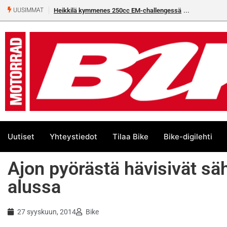
Heikkilä kymmenes 250cc EM-challengessä
UUSIMMAT
Uutiset
Yhteystiedot
Tilaa Bike
Bike-digilehti
Ajon pyörästä hävisivät säh
alussa
27 syyskuun, 2014
Bike