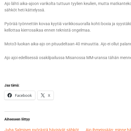
Ajo lähti aika-ajoon varikolta tuttuun tyylien keulien, mutta matkant
sähköt heti kättelyssä.
Pyörää työnnettiin kovaa kyytiä varikkosuoralla kohti boxia ja syystäkin,
kellottaa kierrosaikaa ennen teknistä ongelmaa.
Moto3-luokan aika-ajo on pituudeltaan 40 minuuttia. Ajo ei ollut palann
Ajo ajoi edellisessä osakilpailussa Misanossa MM-uransa tähän menne
Jaa tämä:
Facebook
X
Aiheeseen liittyy
Juha Salmisen pyörästä hävisivät sähköt
Ajo ihmeissään: minne hä