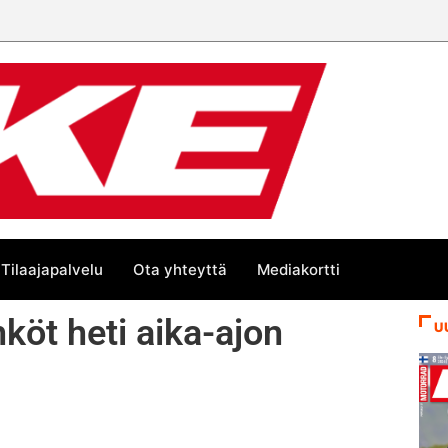
Tilaajapalvelu
Ota yhteyttä
Mediakortti
köt heti aika-ajon
U