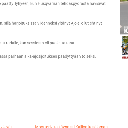
eko päättyi lyhyeen, kun Husqvarnan tehdaspyörästä hävisivät
 sillä harjoituksissa viidenneksi yltänyt Ajo ei ollut ehtinyt
ut radalle, kun sessiosta oli puolet takana.
ssä parhaan aika-ajosijoituksen päädyttyään toiseksi.
visivät
Moottorivika käynnisti Kallion kesäloman