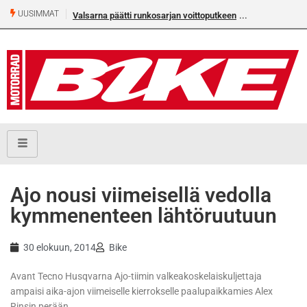
UUSIMMAT
Valsarna päätti runkosarjan voittoputkeen
Ajo nousi viimeisellä vedolla
kymmenenteen lähtöruutuun
30 elokuun, 2014
Bike
Avant Tecno Husqvarna Ajo-tiimin valkeakoskelaiskuljettaja
ampaisi aika-ajon viimeiselle kierrokselle paalupaikkamies Alex
Rinsin perään.