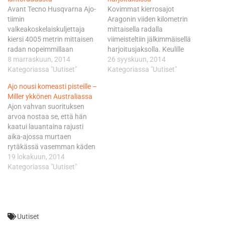
Avant Tecno Husqvarna Ajo-
Kovimmat kierrosajot
tiimin
Aragonin viiden kilometrin
valkeakoskelaiskuljettaja
mittaisella radalla
kiersi 4005 metrin mittaisen
viimeisteltiin jälkimmäisellä
radan nopeimmillaan
harjoitusjaksolla. Keulille
lukemin 1.39,750, joka riitti
8 marraskuun, 2014
iltapäivällä karautti Hondan
26 syyskuun, 2014
aika-ajon seitsemänteen
Kategoriassa "Uutiset"
tehdaspyörällä kilpaileva
Kategoriassa "Uutiset"
sijaan. Kakkosrivi jäi vain 19
Alex Rins, joka saapui
Ajo nousi komeasti pisteille –
tuhanneosan päähän.
kotiyleisönsä eteen kaksi
Miller ykkönen Australiassa
KTM:ää kuskaava Antonelli
peräkkäistä GP-voittoa
Ajon vahvan suorituksen
latasi kaatumisesta
vyöllään. Rins takoi uudeksi
arvoa nostaa se, että hän
huolimatta paalupaikalle
rataennätykseksi lukemat
kaatui lauantaina rajusti
huippuajalla 1.39,183.
1.58,788. Rinsin jälkeen
aika-ajossa murtaen
Antonelli saa eturiviin
kakkoseksi ajoi hänen
rytäkässä vasemman käden
rinnalleen
tallikaverinsa Alex Marquez
pikkusormensa. Vauhtiin se
19 lokakuun, 2014
maailmanmestaruudesta
vain 18 tuhannesosan erolla
ei kuitenkaan pahemmin
Kategoriassa "Uutiset"
taistelevat Red Bull KTM Ajo-
pohjiin. Avant Tecno
vaikuttanut, sillä Avant
tiimin Jack Millerin ja
Husqvarna Ajo-tiimin
Tecno Husqvarna Ajo-tiimin
Hondan tehdaspyörää
väreissä…
kuljettaja ajoi jo aamun
käskyttävän Alex…
warm up-sessiossa
Uutiset
kymmenenneksi. Kisan