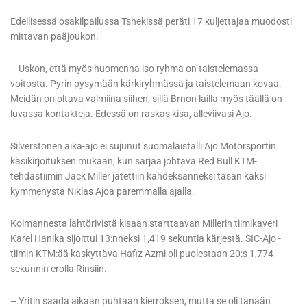
Edellisessä osakilpailussa Tshekissä peräti 17 kuljettajaa muodosti
mittavan pääjoukon.
– Uskon, että myös huomenna iso ryhmä on taistelemassa
voitosta. Pyrin pysymään kärkiryhmässä ja taistelemaan kovaa.
Meidän on oltava valmiina siihen, sillä Brnon lailla myös täällä on
luvassa kontakteja. Edessä on raskas kisa, alleviivasi Ajo.
Silverstonen aika-ajo ei sujunut suomalaistalli Ajo Motorsportin
käsikirjoituksen mukaan, kun sarjaa johtava Red Bull KTM-
tehdastiimin Jack Miller jätettiin kahdeksanneksi tasan kaksi
kymmenystä Niklas Ajoa paremmalla ajalla.
Kolmannesta lähtörivistä kisaan starttaavan Millerin tiimikaveri
Karel Hanika sijoittui 13:nneksi 1,419 sekuntia kärjestä. SIC-Ajo -
tiimin KTM:ää käskyttävä Hafiz Azmi oli puolestaan 20:s 1,774
sekunnin erolla Rinsiin.
– Yritin saada aikaan puhtaan kierroksen, mutta se oli tänään