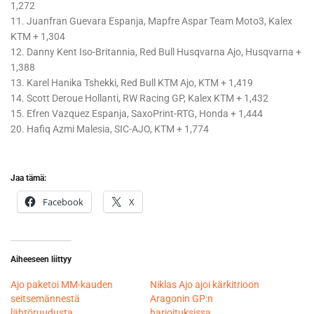
1,272
11. Juanfran Guevara Espanja, Mapfre Aspar Team Moto3, Kalex
KTM + 1,304
12. Danny Kent Iso-Britannia, Red Bull Husqvarna Ajo, Husqvarna +
1,388
13. Karel Hanika Tshekki, Red Bull KTM Ajo, KTM + 1,419
14. Scott Deroue Hollanti, RW Racing GP, Kalex KTM + 1,432
15. Efren Vazquez Espanja, SaxoPrint-RTG, Honda + 1,444
20. Hafiq Azmi Malesia, SIC-AJO, KTM + 1,774
Jaa tämä:
Facebook
X
Aiheeseen liittyy
Ajo paketoi MM-kauden
Niklas Ajo ajoi kärkitrioon
seitsemännestä
Aragonin GP:n
lähtöruudusta
harjoituksissa