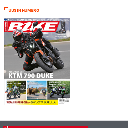
voitosta käytiin hurja vääntö
Red Bull KTM Ajo-tiimin
UUSIN NUMERO
Millerin ja Honda-
tallikaverusten Alex
Marquezin sekä…