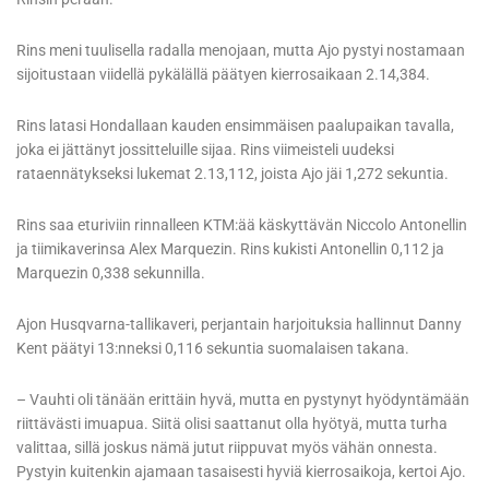
Rins meni tuulisella radalla menojaan, mutta Ajo pystyi nostamaan
sijoitustaan viidellä pykälällä päätyen kierrosaikaan 2.14,384.
Rins latasi Hondallaan kauden ensimmäisen paalupaikan tavalla,
joka ei jättänyt jossitteluille sijaa. Rins viimeisteli uudeksi
rataennätykseksi lukemat 2.13,112, joista Ajo jäi 1,272 sekuntia.
Rins saa eturiviin rinnalleen KTM:ää käskyttävän Niccolo Antonellin
ja tiimikaverinsa Alex Marquezin. Rins kukisti Antonellin 0,112 ja
Marquezin 0,338 sekunnilla.
Ajon Husqvarna-tallikaveri, perjantain harjoituksia hallinnut Danny
Kent päätyi 13:nneksi 0,116 sekuntia suomalaisen takana.
– Vauhti oli tänään erittäin hyvä, mutta en pystynyt hyödyntämään
riittävästi imuapua. Siitä olisi saattanut olla hyötyä, mutta turha
valittaa, sillä joskus nämä jutut riippuvat myös vähän onnesta.
Pystyin kuitenkin ajamaan tasaisesti hyviä kierrosaikoja, kertoi Ajo.