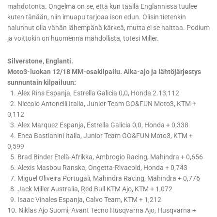
mahdotonta. Ongelma on se, että kun täällä Englannissa tuulee
kuten tänään, niin imuapu tarjoaa ison edun. Olisin tietenkin
halunnut olla vähän lähempänä kärkeä, mutta ei se haittaa. Podium
ja voittokin on huomenna mahdollista, totesi Miller.
Silverstone, Englanti.
Moto3-luokan 12/18 MM-osakilpailu. Aika-ajo ja lähtöjärjestys
sunnuntain kilpailuun:
1. Alex Rins Espanja, Estrella Galicia 0,0, Honda 2.13,112
2. Niccolo Antonelli Italia, Junior Team GO&FUN Moto3, KTM +
0,112
3. Alex Marquez Espanja, Estrella Galicia 0,0, Honda + 0,338
4. Enea Bastianini Italia, Junior Team GO&FUN Moto3, KTM +
0,599
5. Brad Binder Etelä-Afrikka, Ambrogio Racing, Mahindra + 0,656
6. Alexis Masbou Ranska, Ongetta-Rivacold, Honda + 0,743
7. Miguel Oliveira Portugali, Mahindra Racing, Mahindra + 0,776
8. Jack Miller Australia, Red Bull KTM Ajo, KTM + 1,072
9. Isaac Vinales Espanja, Calvo Team, KTM + 1,212
10. Niklas Ajo Suomi, Avant Tecno Husqvarna Ajo, Husqvarna +