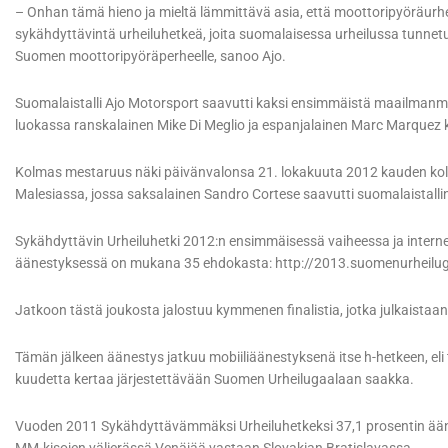
– Onhan tämä hieno ja mieltä lämmittävä asia, että moottoripyöräur
sykähdyttävintä urheiluhetkeä, joita suomalaisessa urheilussa tunnet
Suomen moottoripyöräperheelle, sanoo Ajo.
Suomalaistalli Ajo Motorsport saavutti kaksi ensimmäistä maailmanme
luokassa ranskalainen Mike Di Meglio ja espanjalainen Marc Marquez k
Kolmas mestaruus näki päivänvalonsa 21. lokakuuta 2012 kauden kolm
Malesiassa, jossa saksalainen Sandro Cortese saavutti suomalaistalli
Sykähdyttävin Urheiluhetki 2012:n ensimmäisessä vaiheessa ja internet
äänestyksessä on mukana 35 ehdokasta: http://2013.suomenurheiluga
Jatkoon tästä joukosta jalostuu kymmenen finalistia, jotka julkaistaan
Tämän jälkeen äänestys jatkuu mobiiliäänestyksenä itse h-hetkeen, eli
kuudetta kertaa järjestettävään Suomen Urheilugaalaan saakka.
Vuoden 2011 Sykähdyttävämmäksi Urheiluhetkeksi 37,1 prosentin ääni