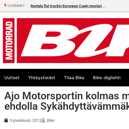
Rantala flat trackin Euroopan Cupin mestari
UUSIMMAT
Uutiset
Yhteystiedot
Tilaa Bike
Bike-digilehti
Ajo Motorsportin kolmas 
ehdolla Sykähdyttävämmäk
5 joulukuun, 2012
Bike