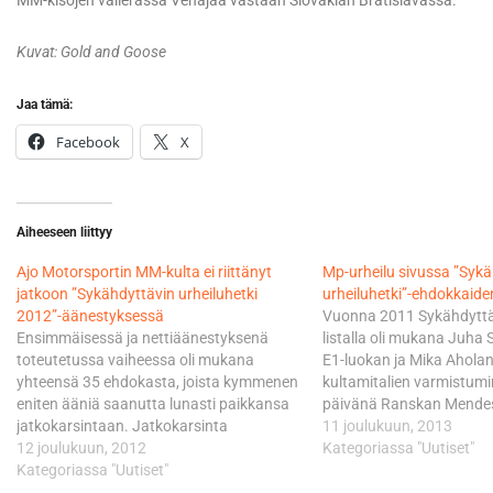
MM-kisojen välierässä Venäjää vastaan Slovakian Bratislavassa.
Kuvat: Gold and Goose
Jaa tämä:
Facebook
X
Aiheeseen liittyy
Ajo Motorsportin MM-kulta ei riittänyt
Mp-urheilu sivussa ”Sykä
jatkoon ”Sykähdyttävin urheiluhetki
urheiluhetki”-ehdokkaiden
2012”-äänestyksessä
Vuonna 2011 Sykähdyttäv
Ensimmäisessä ja nettiäänestyksenä
listalla oli mukana Juha
toteutetussa vaiheessa oli mukana
E1-luokan ja Mika Ahola
yhteensä 35 ehdokasta, joista kymmenen
kultamitalien varmistu
eniten ääniä saanutta lunasti paikkansa
päivänä Ranskan Mendes
jatkokarsintaan. Jatkokarsinta
vuonna listoille ylsi puol
11 joulukuun, 2013
suoritetaan vuorostaan
12 joulukuun, 2012
johtaman Ajo Motorspor
Kategoriassa "Uutiset"
puhelinäänestyksenä. Tämän nipun viisi
Kategoriassa "Uutiset"
ratamoottoripyöräilyn k
suosituinta jatkaa lopulliseen finaaliin,
maailmanmestaruus. Urh