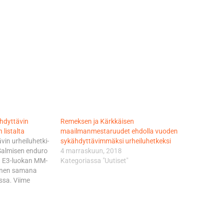
hdyttävin
Remeksen ja Kärkkäisen
 listalta
maailmanmestaruudet ehdolla vuoden
in urheiluhetki-
sykähdyttävimmäksi urheiluhetkeksi
 Salmisen enduro
4 marraskuun, 2018
n E3-luokan MM-
Kategoriassa "Uutiset"
minen samana
sa. Viime
estaan Aki Ajon
tin saavuttama
olmas
eilugaalan