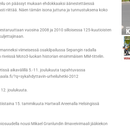
heilu on päässyt mukaan ehdokkaaksi äänestettäessä
usti riittää. Näen tämän isona juttuna ja tunnustuksena koko
staruuttaan vuosina 2008 ja 2010 silloisessa 125-kuutioisten
uljettajinaan.
anneksi viimeisessä osakilpailussa Sepangin radalla
n riveissä Moto3-luokan historian ensimmäisen MM-tittelin.
issä aikavälillä 5.-11. joulukuuta tapahtuvassa
ala.fi/?q=sykahdyttavin-urheiluhetki-2012
 12. joulukuuta.
 tiistaina 15. tammikuuta Hartwall Areenalla Helsingissä
osuudella nousi Mikael Granlundin ilmaveivimaali jääkiekon