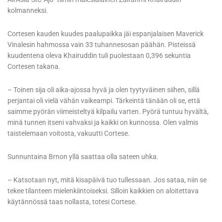
kolmanneksi.
Cortesen kauden kuudes paalupaikka jäi espanjalaisen Maverick
Vinalesin hahmossa vain 33 tuhannesosan päähän. Pisteissä
kuudentena oleva Khairuddin tuli puolestaan 0,396 sekuntia
Cortesen takana.
– Toinen sija oli aika-ajossa hyvä ja olen tyytyväinen siihen, sillä
perjantai oli vielä vähän vaikeampi. Tärkeintä tänään oli se, että
saimme pyörän viimeisteltyä kilpailu varten. Pyörä tuntuu hyvältä,
minä tunnen itseni vahvaksi ja kaikki on kunnossa. Olen valmis
taistelemaan voitosta, vakuutti Cortese.
Sunnuntaina Brnon yllä saattaa olla sateen uhka.
– Katsotaan nyt, mitä kisapäivä tuo tullessaan. Jos sataa, niin se
tekee tilanteen mielenkiintoiseksi. Silloin kaikkien on aloitettava
käytännössä taas nollasta, totesi Cortese.