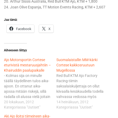
20. Arthur Sissis Australia, Red Bull KTM Ajo, KTM + 1,800
24. Joan Olive Espanja, TT Motion Events Racing, KTM + 2,607
Jaa tämä:
Facebook
X
Aiheeseen liittyy
Ajo Motorsportin Cortese
Suomalaistallin MM-kärki
eturivistä mestaruusjahtiin –
Cortese kakkosruutuun
Khairuddin paalupaikalle
Mugellossa
- Kolmas sija on minulle
Red Bull KTM Ajo Factory
täällä täydellinen tulos aika-
Racing-tiimin
ajoon. En ottanut aika-
saksalaiskuljettaja on ollut
ajossa mitään riskejä, sillä
kiivaalla kesäkaudella todella
radalla oli alussa vielä joitain
vahvassa vedossa myös
märkiä paikkoja.
20 lokakuun, 2012
aika-ajoissa, sillä hän vei
14 heinäkuun, 2012
Lähtökohdat kilpailuun ovat
Kategoriassa "Uutiset"
nimiinsä paalupaikat
Kategoriassa "Uutiset"
hyvät. Pyörä toimii hienosti,
kahtena edellisenä
Aki Ajo iloitsi tiimeineen aika-
kisavauhti kohdallaan ja
viikonvaihteena Hollannissa