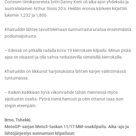
Cortesen tiimikavereista britti Danny Kent oli aika-ajon yhdeksäs ja
australialainen Arthur Sissis 20:s. Heidän eronsa kärkeen kirjattiin
lukemin 1,232 ja 1,800.
Khairuddin lähtee tavoittelemaan sunnuntaina uransa ensimmäistä
podiumsijoitusta.
– Edessä on pitkällä radalla kova 19 kierroksen kilpailu. Minun pitää
ajaa se viisaasti ja olla vahva ratkaisevilla viimeisillä kierroksilla.
Khairuddin on liikkunut harjoituksista lähtien kärjen välittömässä
tuntumassa.
– Kaiken kaikkiaan hyvä viikonvaihde tähän mennessä myös
sijoitusten osalta. Pyörä toimii hienosti ja olen ottanut taas ison
stepin eteenpäin.
Brno, Tshekki.
MotoGP-sarjan Moto3-luokan 11/17 MM-osakilpailu. Aika-ajo ja
lähtöjärjestys sunnuntain kilpailuun: