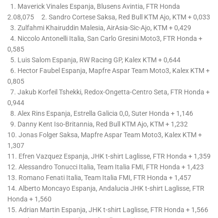
1. Maverick Vinales Espanja, Blusens Avintia, FTR Honda
2.08,075 2. Sandro Cortese Saksa, Red Bull KTM Ajo, KTM + 0,033
3. Zulfahmi Khairuddin Malesia, AirAsia-Sic-Ajo, KTM + 0,429
4. Niccolo Antonelli Italia, San Carlo Gresini Moto3, FTR Honda +
0,585
5. Luis Salom Espanja, RW Racing GP, Kalex KTM + 0,644
6. Hector Faubel Espanja, Mapfre Aspar Team Moto3, Kalex KTM +
0,805
7. Jakub Korfeil Tshekki, Redox-Ongetta-Centro Seta, FTR Honda +
0,944
8. Alex Rins Espanja, Estrella Galicia 0,0, Suter Honda + 1,146
9. Danny Kent Iso-Britannia, Red Bull KTM Ajo, KTM + 1,232
10. Jonas Folger Saksa, Mapfre Aspar Team Moto3, Kalex KTM +
1,307
11. Efren Vazquez Espanja, JHK t-shirt Laglisse, FTR Honda + 1,359
12. Alessandro Tonucci Italia, Team Italia FMI, FTR Honda + 1,423
13. Romano Fenati Italia, Team Italia FMI, FTR Honda + 1,457
14. Alberto Moncayo Espanja, Andalucia JHK t-shirt Laglisse, FTR
Honda + 1,560
15. Adrian Martin Espanja, JHK t-shirt Laglisse, FTR Honda + 1,566