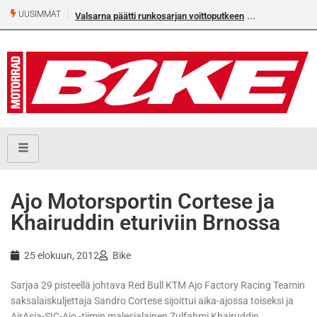
UUSIMMAT
Valsarna päätti runkosarjan voittoputkeen
Älä missaa täm
numeroa!
Ajo Motorsportin Cortese ja
Khairuddin eturiviin Brnossa
25 elokuun, 2012
Bike
Sarjaa 29 pisteellä johtava Red Bull KTM Ajo Factory Racing Teamin
saksalaiskuljettaja Sandro Cortese sijoittui aika-ajossa toiseksi ja
AirAsia-SIC-Ajo -tiimin malesialainen Zulfahmi Khairuddin