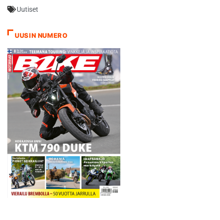
yhdistetyllä tuloslistalla sijan
Uutiset
20 tuoneen ajan 1.41,127. -
Näiden kolmen päivän
päätavoite oli jatkaa uuden
UUSIN NUMERO
ajotyylin harjoittelua ja
omaksumista. Se tavoite
toteutui. Töitä on…