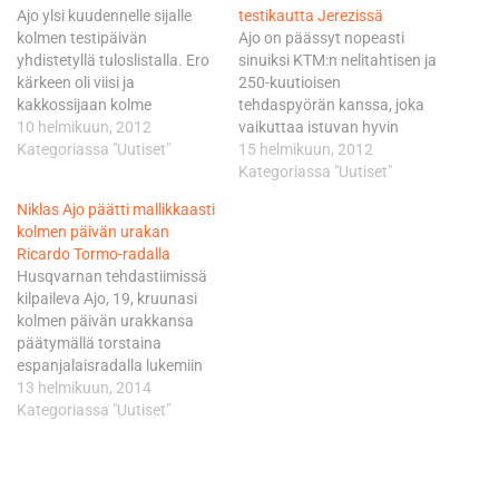
Ajo ylsi kuudennelle sijalle
testikautta Jerezissä
kolmen testipäivän
Ajo on päässyt nopeasti
yhdistetyllä tuloslistalla. Ero
sinuiksi KTM:n nelitahtisen ja
kärkeen oli viisi ja
250-kuutioisen
kakkossijaan kolme
tehdaspyörän kanssa, joka
kymmenystä. - Ei tässä ole
10 helmikuun, 2012
vaikuttaa istuvan hyvin
silti vielä varaa tuuletella,
Kategoriassa "Uutiset"
valkeakoskelaisen käteen.
15 helmikuun, 2012
sillä olemme vasta siksi
Ajo tarjosi tästä
Kategoriassa "Uutiset"
alussa. Tärkeintä on tehdä
vauhdikkaan todisteen viime
Niklas Ajo päätti mallikkaasti
työt jatkossakin hyvin. Eipä
viikolla Valencian testeissä,
kolmen päivän urakan
silti, olenhan minä
joissa hän liikkui kaikki kolme
Ricardo Tormo-radalla
tyytyväinen siihen, miten
päivää kärjen välittömässä
Husqvarnan tehdastiimissä
nämä testit sujuivat.
tuntumassa. - Valenciasta
kilpaileva Ajo, 19, kruunasi
Kokonaisuus oli hyvä, eikä
jäi hyvä maku suuhun. Olin
kolmen päivän urakkansa
pyörän…
siellä loppujen lopuksi
päätymällä torstaina
kuudenneksi nopein yli 30
espanjalaisradalla lukemiin
kuljettajan…
1.41,184. Testien kovinta
13 helmikuun, 2014
vauhdia pidettiin
Kategoriassa "Uutiset"
keskiviikkona, jolloin
tasaisesti kelpo kierroksia
ajanut Ajo kellotti