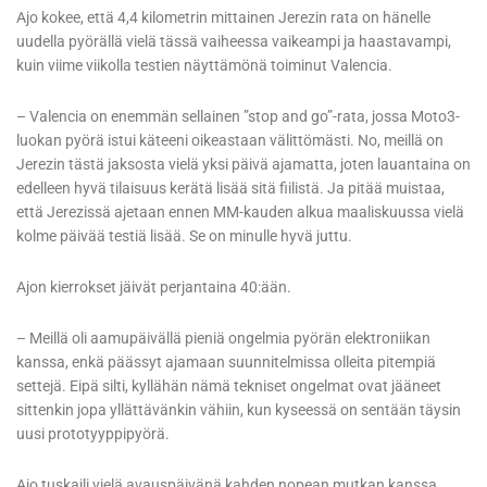
Ajo kokee, että 4,4 kilometrin mittainen Jerezin rata on hänelle
uudella pyörällä vielä tässä vaiheessa vaikeampi ja haastavampi,
kuin viime viikolla testien näyttämönä toiminut Valencia.
– Valencia on enemmän sellainen ”stop and go”-rata, jossa Moto3-
luokan pyörä istui käteeni oikeastaan välittömästi. No, meillä on
Jerezin tästä jaksosta vielä yksi päivä ajamatta, joten lauantaina on
edelleen hyvä tilaisuus kerätä lisää sitä fiilistä. Ja pitää muistaa,
että Jerezissä ajetaan ennen MM-kauden alkua maaliskuussa vielä
kolme päivää testiä lisää. Se on minulle hyvä juttu.
Ajon kierrokset jäivät perjantaina 40:ään.
– Meillä oli aamupäivällä pieniä ongelmia pyörän elektroniikan
kanssa, enkä päässyt ajamaan suunnitelmissa olleita pitempiä
settejä. Eipä silti, kyllähän nämä tekniset ongelmat ovat jääneet
sittenkin jopa yllättävänkin vähiin, kun kyseessä on sentään täysin
uusi prototyyppipyörä.
Ajo tuskaili vielä avauspäivänä kahden nopean mutkan kanssa,