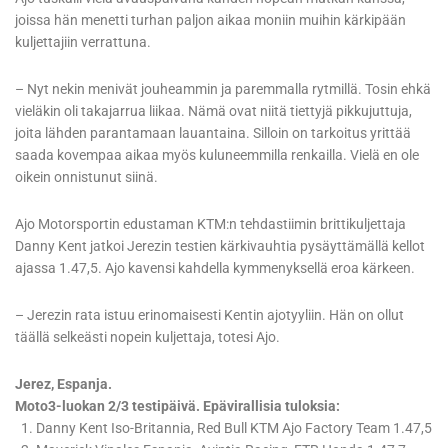
joissa hän menetti turhan paljon aikaa moniin muihin kärkipään
kuljettajiin verrattuna.
– Nyt nekin menivät jouheammin ja paremmalla rytmillä. Tosin ehkä
vieläkin oli takajarrua liikaa. Nämä ovat niitä tiettyjä pikkujuttuja,
joita lähden parantamaan lauantaina. Silloin on tarkoitus yrittää
saada kovempaa aikaa myös kuluneemmilla renkailla. Vielä en ole
oikein onnistunut siinä.
Ajo Motorsportin edustaman KTM:n tehdastiimin brittikuljettaja
Danny Kent jatkoi Jerezin testien kärkivauhtia pysäyttämällä kellot
ajassa 1.47,5. Ajo kavensi kahdella kymmenyksellä eroa kärkeen.
– Jerezin rata istuu erinomaisesti Kentin ajotyyliin. Hän on ollut
täällä selkeästi nopein kuljettaja, totesi Ajo.
Jerez, Espanja.
Moto3-luokan 2/3 testipäivä. Epävirallisia tuloksia:
1. Danny Kent Iso-Britannia, Red Bull KTM Ajo Factory Team 1.47,5