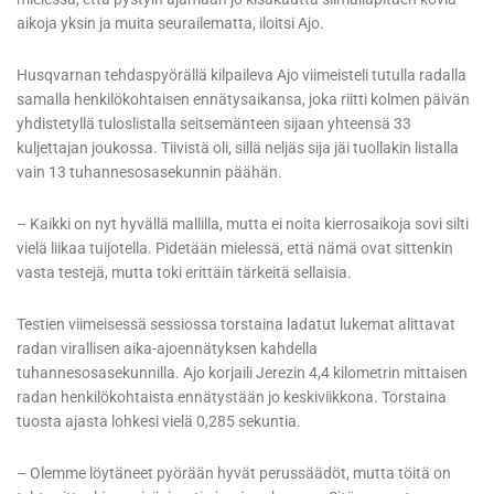
aikoja yksin ja muita seurailematta, iloitsi Ajo.
Husqvarnan tehdaspyörällä kilpaileva Ajo viimeisteli tutulla radalla
samalla henkilökohtaisen ennätysaikansa, joka riitti kolmen päivän
yhdistetyllä tuloslistalla seitsemänteen sijaan yhteensä 33
kuljettajan joukossa. Tiivistä oli, sillä neljäs sija jäi tuollakin listalla
vain 13 tuhannesosasekunnin päähän.
– Kaikki on nyt hyvällä mallilla, mutta ei noita kierrosaikoja sovi silti
vielä liikaa tuijotella. Pidetään mielessä, että nämä ovat sittenkin
vasta testejä, mutta toki erittäin tärkeitä sellaisia.
Testien viimeisessä sessiossa torstaina ladatut lukemat alittavat
radan virallisen aika-ajoennätyksen kahdella
tuhannesosasekunnilla. Ajo korjaili Jerezin 4,4 kilometrin mittaisen
radan henkilökohtaista ennätystään jo keskiviikkona. Torstaina
tuosta ajasta lohkesi vielä 0,285 sekuntia.
– Olemme löytäneet pyörään hyvät perussäädöt, mutta töitä on