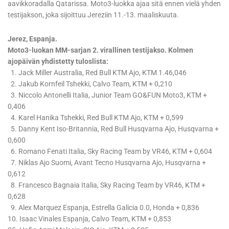
aavikkoradalla Qatarissa. Moto3-luokka ajaa sitä ennen vielä yhden
testijakson, joka sijoittuu Jereziin 11.-13. maaliskuuta.
Jerez, Espanja.
Moto3-luokan MM-sarjan 2. virallinen testijakso. Kolmen
ajopäivän yhdistetty tuloslista:
1. Jack Miller Australia, Red Bull KTM Ajo, KTM 1.46,046
2. Jakub Kornfeil Tshekki, Calvo Team, KTM + 0,210
3. Niccolo Antonelli Italia, Junior Team GO&FUN Moto3, KTM +
0,406
4. Karel Hanika Tshekki, Red Bull KTM Ajo, KTM + 0,599
5. Danny Kent Iso-Britannia, Red Bull Husqvarna Ajo, Husqvarna +
0,600
6. Romano Fenati Italia, Sky Racing Team by VR46, KTM + 0,604
7. Niklas Ajo Suomi, Avant Tecno Husqvarna Ajo, Husqvarna +
0,612
8. Francesco Bagnaia Italia, Sky Racing Team by VR46, KTM +
0,628
9. Alex Marquez Espanja, Estrella Galicia 0.0, Honda + 0,836
10. Isaac Vinales Espanja, Calvo Team, KTM + 0,853