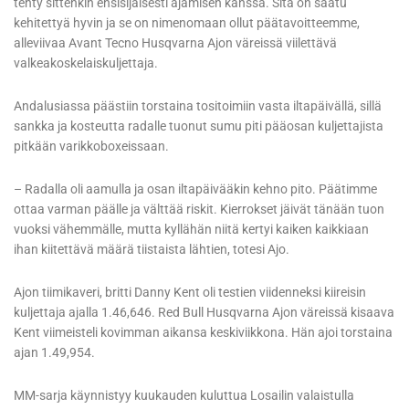
tehty sittenkin ensisijaisesti ajamisen kanssa. Sitä on saatu
kehitettyä hyvin ja se on nimenomaan ollut päätavoitteemme,
alleviivaa Avant Tecno Husqvarna Ajon väreissä viilettävä
valkeakoskelaiskuljettaja.
Andalusiassa päästiin torstaina tositoimiin vasta iltapäivällä, sillä
sankka ja kosteutta radalle tuonut sumu piti pääosan kuljettajista
pitkään varikkoboxeissaan.
– Radalla oli aamulla ja osan iltapäivääkin kehno pito. Päätimme
ottaa varman päälle ja välttää riskit. Kierrokset jäivät tänään tuon
vuoksi vähemmälle, mutta kyllähän niitä kertyi kaiken kaikkiaan
ihan kiitettävä määrä tiistaista lähtien, totesi Ajo.
Ajon tiimikaveri, britti Danny Kent oli testien viidenneksi kiireisin
kuljettaja ajalla 1.46,646. Red Bull Husqvarna Ajon väreissä kisaava
Kent viimeisteli kovimman aikansa keskiviikkona. Hän ajoi torstaina
ajan 1.49,954.
MM-sarja käynnistyy kuukauden kuluttua Losailin valaistulla