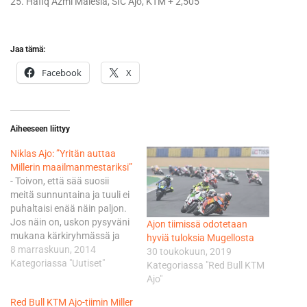
25. Hafiq Azmi Malesia, SIC Ajo, KTM + 2,505
Jaa tämä:
Facebook
X
Aiheeseen liittyy
Niklas Ajo: ”Yritän auttaa
Millerin maailmanmestariksi”
- Toivon, että sää suosii
meitä sunnuntaina ja tuuli ei
puhaltaisi enää näin paljon.
Jos näin on, uskon pysyväni
Ajon tiimissä odotetaan
mukana kärkiryhmässä ja
hyviä tuloksia Mugellosta
pyrin auttamaan Jackin
8 marraskuun, 2014
30 toukokuun, 2019
(Miller) maailmanmestariksi,
Kategoriassa "Uutiset"
Kategoriassa "Red Bull KTM
lupaa Ajo. Jo maanantaina
Ajo"
Valencian Ricardo Tormo-
Red Bull KTM Ajo-tiimin Miller
radalla Hondan MotoGP-