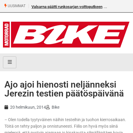
UUSIMMAT
Valsarna päätti runkosarjan voittoputkeen
Ajo ajoi hienosti neljänneksi
Jerezin testien päätöspäivänä
20 helmikuun, 2014
Bike
– Olen todella tyytyväinen näihin testeihin ja tuohon kierrosaikaan.
Töitä on tehty paljon ja onnistuneesti. Fiilis on hyvä myös siinä
mielessä, että pystyin ajamaan jo kisakautta silmälläpitäen kovia