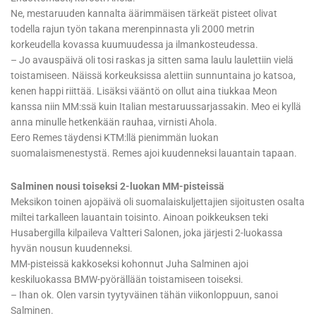
Ne, mestaruuden kannalta äärimmäisen tärkeät pisteet olivat
todella rajun työn takana merenpinnasta yli 2000 metrin
korkeudella kovassa kuumuudessa ja ilmankosteudessa.
– Jo avauspäivä oli tosi raskas ja sitten sama laulu laulettiin vielä
toistamiseen. Näissä korkeuksissa alettiin sunnuntaina jo katsoa,
kenen happi riittää. Lisäksi vääntö on ollut aina tiukkaa Meon
kanssa niin MM:ssä kuin Italian mestaruussarjassakin. Meo ei kyllä
anna minulle hetkenkään rauhaa, virnisti Ahola.
Eero Remes täydensi KTM:llä pienimmän luokan
suomalaismenestystä. Remes ajoi kuudenneksi lauantain tapaan.
Salminen nousi toiseksi 2-luokan MM-pisteissä
Meksikon toinen ajopäivä oli suomalaiskuljettajien sijoitusten osalta
miltei tarkalleen lauantain toisinto. Ainoan poikkeuksen teki
Husabergilla kilpaileva Valtteri Salonen, joka järjesti 2-luokassa
hyvän nousun kuudenneksi.
MM-pisteissä kakkoseksi kohonnut Juha Salminen ajoi
keskiluokassa BMW-pyörällään toistamiseen toiseksi.
– Ihan ok. Olen varsin tyytyväinen tähän viikonloppuun, sanoi
Salminen.