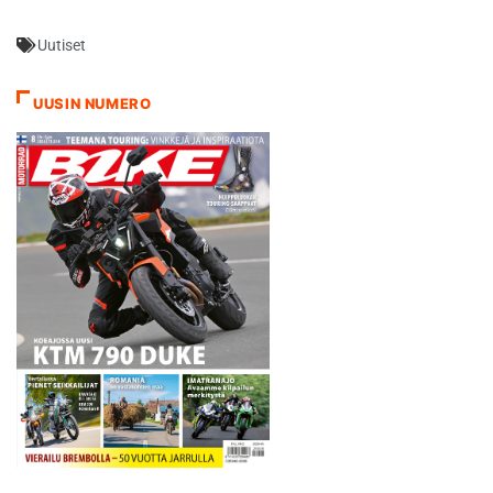
tuloksiin. Ahola kellotti
Cervantes…
Hondallaan supertestillä
Uutiset
ajan 1.05,11. Pienimmässä
luokassa toiseksi ajanut
italialainen KTM-kuljettaja
UUSIN NUMERO
Thomas Oldrati jäi pohja-
ajasta 0,35 sekuntia. Eero
Remes ehti ykkösluokassa
toiseksi parhaana
suomalaiskuljettajana
seitsemänneksi…