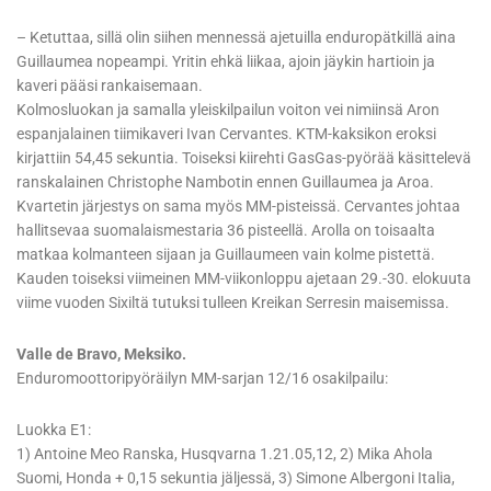
– Ketuttaa, sillä olin siihen mennessä ajetuilla enduropätkillä aina
Guillaumea nopeampi. Yritin ehkä liikaa, ajoin jäykin hartioin ja
kaveri pääsi rankaisemaan.
Kolmosluokan ja samalla yleiskilpailun voiton vei nimiinsä Aron
espanjalainen tiimikaveri Ivan Cervantes. KTM-kaksikon eroksi
kirjattiin 54,45 sekuntia. Toiseksi kiirehti GasGas-pyörää käsittelevä
ranskalainen Christophe Nambotin ennen Guillaumea ja Aroa.
Kvartetin järjestys on sama myös MM-pisteissä. Cervantes johtaa
hallitsevaa suomalaismestaria 36 pisteellä. Arolla on toisaalta
matkaa kolmanteen sijaan ja Guillaumeen vain kolme pistettä.
Kauden toiseksi viimeinen MM-viikonloppu ajetaan 29.-30. elokuuta
viime vuoden Sixiltä tutuksi tulleen Kreikan Serresin maisemissa.
Valle de Bravo, Meksiko.
Enduromoottoripyöräilyn MM-sarjan 12/16 osakilpailu:
Luokka E1:
1) Antoine Meo Ranska, Husqvarna 1.21.05,12, 2) Mika Ahola
Suomi, Honda + 0,15 sekuntia jäljessä, 3) Simone Albergoni Italia,