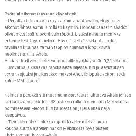
Pyörä ei aikonut taaskaan käynnistyä
– Penaltya tuli samasta syystä kuin lauantainakin, eli pyörä ei
aikonut lähteä aamulla millään käyntiin. Hondan kaasarin säädöt
olivat metsässä ja pyörä vain röpötti. Lisäksi minulta meni yksi
extreme-testi täysin pieleen. Hävisin siellä 15 sekuntia, mikä
tavallaan kruunasi tämän tappion huimasta loppukiristä
huolimatta, tilitti Ahola.
Ahola viritteli viimeiselle endurotestille hyökkäystään 0,75 sekuntia
Husqvarnalla kisaavaa ranskalaista jäljessä. Kiri jäi aavistuksen
verran vajaaksi ja aikasakko maksoi Aholalle lopulta voiton, sekä
kolme MM-pistettä.
Kolmatta peräkkäistä maailmanmestaruutta jahtaava Ahola johtaa
silti luokkaansa edelleen 33 pisteen erolla täyden potin Meksikosta
poimineeseen Meoon, kun kaudesta on jäljellä enää neljä
kisapäivää.
– Tietenkin näinkin niukka tappio kirvelee mieltä, mutta
kokonaisuutta ajatellen hankin Meksikosta hyvä pisteet.
Ehdottomasti, korosti Ahola.