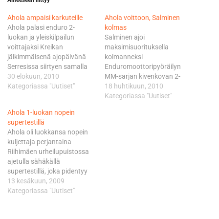
Aiheeseen liittyy
Ahola ampaisi karkuteille
Ahola voittoon, Salminen
Ahola palasi enduro 2-
kolmas
luokan ja yleiskilpailun
Salminen ajoi
voittajaksi Kreikan
maksimisuorituksella
jälkimmäisenä ajopäivänä
kolmanneksi
Serresissa siirtyen samalla
Enduromoottoripyöräilyn
MM-sarjassa jo
30 elokuun, 2010
MM-sarjan kivenkovan 2-
vakuuttavaan 30 pisteen
Kategoriassa "Uutiset"
luokan kärkitrio alkaa
18 huhtikuun, 2010
johtoon. - Pitää muistaa,
erottua muista jo kauden
Kategoriassa "Uutiset"
että jaossa on vielä 100
alkuvaiheessa. Mika Ahola ja
Ahola 1-luokan nopein
pistettä, mutta kyllähän
espanjalainen Ivan
supertestillä
tämä tilanne vaikuttaa
Cervantes kapinoivat
Ahola oli luokkansa nopein
kieltämättä varsin hyvältä.
kärjessä samalla kun Juha
kuljettaja perjantaina
Täysillä vedetään
Salminen nostaa koko ajan
Riihimäen urheilupuistossa
jatkossakin, mutta nyt
vauhtiaan mestareiden
ajetulla sähäkällä
minulla on olemassa myös
välisessä väännössä.
supertestillä, joka pidentyy
optioita. Ajetaan järkevästi,
Kauden kolmas kilpailupäivä
varsinaisina kisapäivinä
13 kesäkuun, 2009
eikä oteta…
Portugalin Fafessa kulki
lauantaina ja sunnuntaina
Kategoriassa "Uutiset"
tältä osin käsikirjoituksen
extreme-testiksi. Supertestin
mukaan. Ahola ajoi Hondalla
aika huomioidaan lauantain
voittoon, espanjalainen