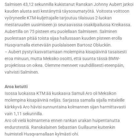
Salmisen 43,12 sekunnilla kukistanut Ranskan Johnny Aubert jatkoi
kauden alusta asti kestänyttä täysosumatyötä. Voitosta voittoon
vyöryneelle KTM-kuljettajalle tarjoutuu tilaisuus 2-luokan
mestaruuden uusimiseen jo seuraavassa osakilpailussa Kreikassa.
Aubertilla on 75 pisteen etu puolellaan Salmiseen. Salminen
puolestaan pitää toista sijaa hallussaan kuuden pisteen erolla
Husqvarnalla etenevään puolalaiseen Bartosz Obluckiin.
– Aubert pystyi kasvattamaan molempina kisapäivinä tasaisesti
eroa minuun, mutta Meksiko osoitti, että suunta tässä BMW-
projektissa on oikea. Olemme menneet vauhdillisesti eteenpäin,
vahvisti Salminen.
Aroa ketutti
Isossa luokassa KTM:ää kuskaava Samuli Aro oli Meksikon
molempina kisapäivinä neljäs. Sarjassa samalla sijalla mitaleille
kärkkyvä Aro hävisi sunnuntaina kolmannen sijan harmittavasti
vain 1,11 sekunnilla.
Aro oli vielä kolmantena ennen rankan urakan huipentanutta
endurotestiä. Ranskalainen Sebastian Guillaume kuitenkin
huimisteli Husqvarnallaan kylmästi ohi.