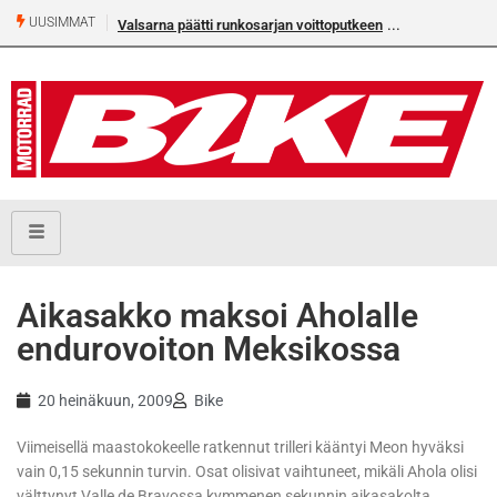
UUSIMMAT
Valsarna päätti runkosarjan voittoputkeen
Älä missaa täm
numeroa!
Aikasakko maksoi Aholalle
endurovoiton Meksikossa
20 heinäkuun, 2009
Bike
Viimeisellä maastokokeelle ratkennut trilleri kääntyi Meon hyväksi
vain 0,15 sekunnin turvin. Osat olisivat vaihtuneet, mikäli Ahola olisi
välttynyt Valle de Bravossa kymmenen sekunnin aikasakolta.