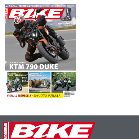
Vehniäinen ja Kuparinen
saavat molempina päivinä
hyvän…