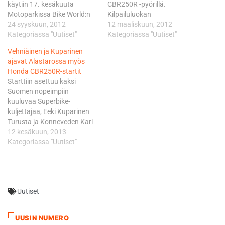
käytiin 17. kesäkuuta
CBR250R -pyörillä.
Motoparkissa Bike World:n
Kilpailuluokan
yhteydessä. Kausi jatkui 21.
24 syyskuun, 2012
perusajatuksena on ollut se,
12 maaliskuun, 2012
heinäkuuta Ahvenistolla
Kategoriassa "Uutiset"
että pyörät ovat lähes
Kategoriassa "Uutiset"
lehdistön ja lajista
vakiokuntoisia edullisia
Vehniäinen ja Kuparinen
kiinnostuneiden ajopäivänä,
hankkia ja ylläpitää, jotta
ajavat Alastarossa myös
jossa ajettiin kymmenellä
kynnys kilpailemiseen olisi
Honda CBR250R-startit
pyörällä lähes koko päivä 20
mahdollisinnman matala.
Starttiin asettuu kaksi
minuutin settejä kerran
Honda CBR125R maksaa
Suomen nopeimpiin
tunnissa. Ajajia riitti koko
kilpapyöräksi valmiiksi
kuuluvaa Superbike-
päiväksi niin, että aina oli
rakennettuna vain 5.700
kuljettajaa, Eeki Kuparinen
kaikki Hondat radalla,
euroa ja vastaavasti
Turusta ja Konneveden Kari
ainoastaan sade lopetti
CBR250R:n hinta on 7.200
Vehniäinen. Heidän lisäksi
12 kesäkuun, 2013
ajamisen…
euroa. Vakiokuntoisuuden
mukaan tulee myös
Kategoriassa "Uutiset"
ansiosta myös…
turkulainen Esko Kuparinen.
On mielenkiintoista nähdä,
miten MBH Honda Racing
Teamin uusi 16-vuotias
Uutiset
juniorilöytö, Joensuun Atte
Sinkkonen tulee ajamaan
todella kovassa ja
UUSIN NUMERO
kokeneessa seurassa.