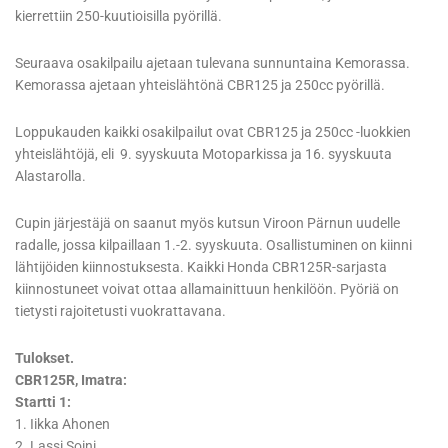
kierrettiin 250-kuutioisilla pyörillä.
Seuraava osakilpailu ajetaan tulevana sunnuntaina Kemorassa.
Kemorassa ajetaan yhteislähtönä CBR125 ja 250cc pyörillä.
Loppukauden kaikki osakilpailut ovat CBR125 ja 250cc -luokkien
yhteislähtöjä, eli 9. syyskuuta Motoparkissa ja 16. syyskuuta
Alastarolla.
Cupin järjestäjä on saanut myös kutsun Viroon Pärnun uudelle
radalle, jossa kilpaillaan 1.-2. syyskuuta. Osallistuminen on kiinni
lähtijöiden kiinnostuksesta. Kaikki Honda CBR125R-sarjasta
kiinnostuneet voivat ottaa allamainittuun henkilöön. Pyöriä on
tietysti rajoitetusti vuokrattavana.
Tulokset.
CBR125R, Imatra:
Startti 1:
1. Iikka Ahonen
2. Lassi Soini