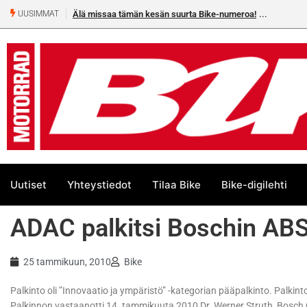
Älä missaa tämän kesän suurta Bike-numeroa!
Heikkilä kymmenes 250cc 
UUSIMMAT
Uutiset
Yhteystiedot
Tilaa Bike
Bike-digilehti
ADAC palkitsi Boschin ABS
25 tammikuun, 2010
Bike
Palkinto oli ”Innovaatio ja ympäristö” -kategorian pääpalkinto. Palkin
Palkinnon vastaanotti 14. tammikuuta 2010 Dr. Werner Struth, Bosch C