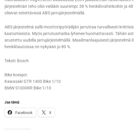
järjestelmän teho olisi vieläkin suurempi: 38 % henkilövahinkoihin ja
olisivat estettävissä ABS-jarrujärjestelmällä.
ABS-järjestelmä sallii moottoripyöräilijän jarruttaa turvallisesti kriitti
kaatumisesta. Myös jarrutusmatka lyhenee huomattavasti. Tähän asti
arustettu uudella jarrujärjestelmällä. Maailmanlaajuisesti järjestelm
henkilöautoissa on nykyään jo 80 %.
Teksti: Bosch
Bike koeajot:
Kawasaki GTR 1400 Bike 1/10
BMW S1000RR Bike 1/10
Jaa tämä:
Facebook
X