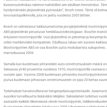
kustannustehokas rakenne mahdollisti sen edullisen hinnoittelun. Tä
hyödyntämään järjestelmää pyörissään”, Struth totesi. Tämä oli kolmas 
innovaatiopalkinnolla, jota on jaettu vuodesta 2005 lähtien.
Bosch on valmistanut lukkiutumattomia jarrujärjestelmiä moottoripyöri
ABS-järjestelmät perustuvat henkilöautoteknologiaan. Boschin insinö
erityisesti moottoripyörille. Uusi järjestelmä on pienempi ja kevyempi
onkin markkinoiden kompaktein. Edullisuus takaa sen suosion kaikissa 
Moottoripyörien ABS on osa Boschin uutta modulaarista sukupolvea.
marraskuussa 2009.
Samalla kun kuolemaan johtaneiden auto-onnettomuuksien määrä on
Saksassa yli 80 prosenttia vuodesta 1970, moottoripyörillä vastaa
vuosien ajan. Vuonna 2008 kuolemaan johtaneita moottoripyöräonnetto
joutua kuolemaan johtavaan onnettomuuteen on jopa 20 kertaa suurem
Tutkimukset havainnollistavat hengenpelastuspotentiaalin. Asiantunti
suureksi turvallisuutta lisääväksi tekijäksi. Saksalainen tutkimus vuod
saataisiin kaikkiin liikenteessä oleviin moottoripyöriin, tieliikennekuol
Ruotsalaisen Vägverketin lokakuussa 2009 julkaiseman tutkimuksen