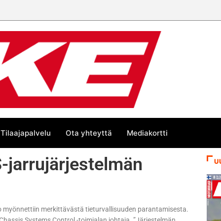
EM-challengessä
Tilaajapalvelu
Ota yhteyttä
Mediakortti
-jarrujärjestelmän
U
to myönnettiin merkittävästä tieturvallisuuden parantamisesta.
hassis Systems Control -toimialan johtaja. ”Järjestelmän