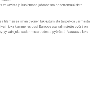
 48 % vakavista ja kuolemaan johtaneista onnettomuuksista
sissä tilanteissa ilman pyörien lukkiutumista tai pelkoa varmasta
 vain joka kymmenes uusi, Euroopassa valmistettu pyörä on
ä löytyy vain joka sadannesta uudesta pyörästä. Vastaava luku