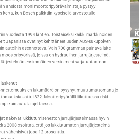
män ansiosta moni moottoripyörävalmistaja pystyy
kerta, kun Bosch palkittiin kyseisellä arvostetulla
in vuodesta 1994 lähtien. Toistaiseksi kaikki markkinoiden
örit Japanissa ovat nyt kehittäneet uuden ABS-sukupolven
 kuin autoihin asennettava. Vain 700 grammaa painava laite
moottoripyörissä, joissa on hydraulinen jarrujärjestelmä.
 Järjestelmän ensimmäinen versio meni sarjatuotantoon
 laskenut
va onnettomuuksien lukumäärä on pysynyt muuttumattomana jo
muuksia sattui 822. Moottoripyörällä liikuttaessa riski
pi kuin autolla ajettaessa.
jat näkevät lukkiutumiseneston jarrujärjestelmässä hyvin
elta 2008 osoittaa, että jos lukkiutumaton jarrujärjestelmä
emat vähenisivät jopa 12 prosenttia.
 mukaan