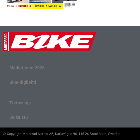
Mediatiedot 2026
Bike-digilehti
Tietosuoja
Julkaistu
© Copyright Motorrad Nordic AB, Karlavägen 96, 115 26 Stockholm, Sweden