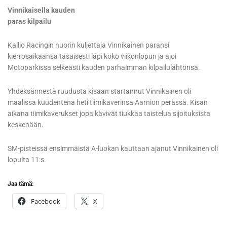
Vinnikaisella kauden
paras kilpailu
Kallio Racingin nuorin kuljettaja Vinnikainen paransi
kierrosaikaansa tasaisesti läpi koko viikonlopun ja ajoi
Motoparkissa selkeästi kauden parhaimman kilpailulähtönsä.
Yhdeksännestä ruudusta kisaan startannut Vinnikainen oli
maalissa kuudentena heti tiimikaverinsa Aarnion perässä. Kisan
aikana tiimikaverukset jopa kävivät tiukkaa taistelua sijoituksista
keskenään.
SM-pisteissä ensimmäistä A-luokan kauttaan ajanut Vinnikainen oli
lopulta 11:s.
Jaa tämä:
Facebook
X