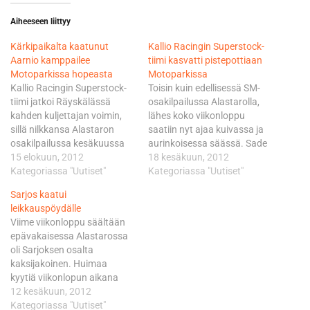
Aiheeseen liittyy
Kärkipaikalta kaatunut
Kallio Racingin Superstock-
Aarnio kamppailee
tiimi kasvatti pistepottiaan
Motoparkissa hopeasta
Motoparkissa
Kallio Racingin Superstock-
Toisin kuin edellisessä SM-
tiimi jatkoi Räyskälässä
osakilpailussa Alastarolla,
kahden kuljettajan voimin,
lähes koko viikonloppu
sillä nilkkansa Alastaron
saatiin nyt ajaa kuivassa ja
osakilpailussa kesäkuussa
aurinkoisessa säässä. Sade
loukannut Jasmin Sarjos ei
15 elokuun, 2012
kiusasi kuljettajia
18 kesäkuun, 2012
harmikseen vieläkään
Kategoriassa "Uutiset"
pääasiassa vain
Kategoriassa "Uutiset"
päässyt kipuamaan
sunnuntaina, mutta
Sarjos kaatui
pyöränsä selkään.
järjestäjät olivat onneksi
leikkauspöydälle
Lauantain aika-ajot menivät
ehtineet ennakoida asiaa.
Viime viikonloppu säältään
Superstock-tiimin osalta
Kaikkien muiden luokkien
epävakaisessa Alastarossa
kaksijakoisesti. Tiimin
kilpailut päästiin
oli Sarjoksen osalta
kuljettajista Hyvinkään
aikataulumuutosten vuoksi
kaksijakoinen. Huimaa
Marko Aarnio, 30, ajoi
ajamaan kuivalla kelillä,
kyytiä viikonlopun aikana
kolmanteen lähtöruutuun ja
paitsi Superbike-luokan
päästellyt Sarjos rikkoi oman
12 kesäkuun, 2012
Forssan Joel Vinnikainen,
kilpailu, joka käytiin
ennätyksensä parilla
Kategoriassa "Uutiset"
17, pienen kaatumisen
sadekelissä. Kallio Racingin