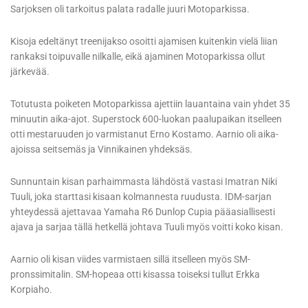
Sarjoksen oli tarkoitus palata radalle juuri Motoparkissa.
Kisoja edeltänyt treenijakso osoitti ajamisen kuitenkin vielä liian
rankaksi toipuvalle nilkalle, eikä ajaminen Motoparkissa ollut
järkevää.
Totutusta poiketen Motoparkissa ajettiin lauantaina vain yhdet 35
minuutin aika-ajot. Superstock 600-luokan paalupaikan itselleen
otti mestaruuden jo varmistanut Erno Kostamo. Aarnio oli aika-
ajoissa seitsemäs ja Vinnikainen yhdeksäs.
Sunnuntain kisan parhaimmasta lähdöstä vastasi Imatran Niki
Tuuli, joka starttasi kisaan kolmannesta ruudusta. IDM-sarjan
yhteydessä ajettavaa Yamaha R6 Dunlop Cupia pääasiallisesti
ajava ja sarjaa tällä hetkellä johtava Tuuli myös voitti koko kisan.
Aarnio oli kisan viides varmistaen sillä itselleen myös SM-
pronssimitalin. SM-hopeaa otti kisassa toiseksi tullut Erkka
Korpiaho.