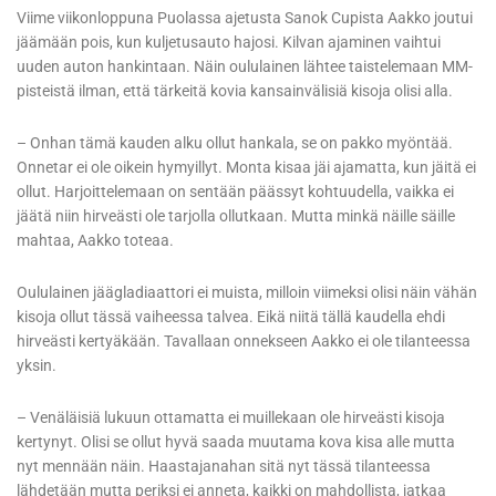
Viime viikonloppuna Puolassa ajetusta Sanok Cupista Aakko joutui
jäämään pois, kun kuljetusauto hajosi. Kilvan ajaminen vaihtui
uuden auton hankintaan. Näin oululainen lähtee taistelemaan MM-
pisteistä ilman, että tärkeitä kovia kansainvälisiä kisoja olisi alla.
– Onhan tämä kauden alku ollut hankala, se on pakko myöntää.
Onnetar ei ole oikein hymyillyt. Monta kisaa jäi ajamatta, kun jäitä ei
ollut. Harjoittelemaan on sentään päässyt kohtuudella, vaikka ei
jäätä niin hirveästi ole tarjolla ollutkaan. Mutta minkä näille säille
mahtaa, Aakko toteaa.
Oululainen jäägladiaattori ei muista, milloin viimeksi olisi näin vähän
kisoja ollut tässä vaiheessa talvea. Eikä niitä tällä kaudella ehdi
hirveästi kertyäkään. Tavallaan onnekseen Aakko ei ole tilanteessa
yksin.
– Venäläisiä lukuun ottamatta ei muillekaan ole hirveästi kisoja
kertynyt. Olisi se ollut hyvä saada muutama kova kisa alle mutta
nyt mennään näin. Haastajanahan sitä nyt tässä tilanteessa
lähdetään mutta periksi ei anneta, kaikki on mahdollista, jatkaa