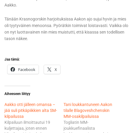
Aakko.
Tänään Krasnogorskin harjoituksissa Aakon ajo sujui hyvin ja mies
oli tyytyväinen menoonsa. Pyörätkin toimivat loistavasti. Vaikka olo
on nyt luottavainen niin mies muistutti, että kisassa sen todellisen
tason näkee.
Jaa tämä:
Facebook
X
Aiheeseen liittyy
Aakko otti jälleen omansa –
Tani loukkantuneen Aakon
jää suli pitkäpiikkien alta SM-
tilalle Blagoveshchenskin
kilpailussa
MM-osakilpailuissa
Kilpailuun ilmoittautui 19
Togliatin MM-
kuljettajaa, joten ennen
joukkuefinaalista