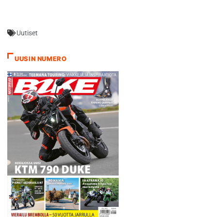
haluaa varmasti uusia
ja Remeksen kanssa koko…
mestaruuden hyvin alkaneen
kauden päätteeksi. Pisteissä
Uutiset
toisena oleva Mäntsälän
Miko Mellin, 21, vaihtoi tälle
kaudelle 125ksm:n luokasta
UUSIN NUMERO
avoimeen luokkaan ja
vaihdos tuntuu
onnistuneelta…