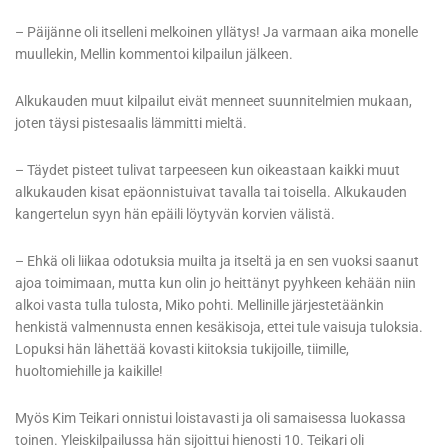
– Päijänne oli itselleni melkoinen yllätys! Ja varmaan aika monelle
muullekin, Mellin kommentoi kilpailun jälkeen.
Alkukauden muut kilpailut eivät menneet suunnitelmien mukaan,
joten täysi pistesaalis lämmitti mieltä.
– Täydet pisteet tulivat tarpeeseen kun oikeastaan kaikki muut
alkukauden kisat epäonnistuivat tavalla tai toisella. Alkukauden
kangertelun syyn hän epäili löytyvän korvien välistä.
– Ehkä oli liikaa odotuksia muilta ja itseltä ja en sen vuoksi saanut
ajoa toimimaan, mutta kun olin jo heittänyt pyyhkeen kehään niin
alkoi vasta tulla tulosta, Miko pohti. Mellinille järjestetäänkin
henkistä valmennusta ennen kesäkisoja, ettei tule vaisuja tuloksia.
Lopuksi hän lähettää kovasti kiitoksia tukijoille, tiimille,
huoltomiehille ja kaikille!
Myös Kim Teikari onnistui loistavasti ja oli samaisessa luokassa
toinen. Yleiskilpailussa hän sijoittui hienosti 10. Teikari oli