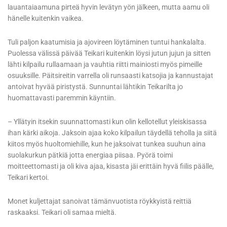
lauantaiaamuna pirteä hyvin levätyn yön jälkeen, mutta aamu oli
hänelle kuitenkin vaikea.
Tuli paljon kaatumisia ja ajovireen löytäminen tuntui hankalalta.
Puolessa välissä päivää Teikari kuitenkin löysi jutun jujun ja sitten
lähti kilpailu rullaamaan ja vauhtia riitti mainiosti myös pimeille
osuuksille. Päitsireitin varrella oli runsaasti katsojia ja kannustajat
antoivat hyvää piristystä. Sunnuntai lähtikin Teikarilta jo
huomattavasti paremmin käyntiin.
– Yllätyin itsekin suunnattomasti kun olin kellotellut yleiskisassa
ihan kärki aikoja. Jaksoin ajaa koko kilpailun täydellä teholla ja siitä
kiitos myös huoltomiehille, kun he jaksoivat tunkea suuhun aina
suolakurkun pätkiä jotta energiaa piisaa. Pyörä toimi
moitteettomasti ja oli kiva ajaa, kisasta jäi erittäin hyvä fiilis päälle,
Teikari kertoi.
Monet kuljettajat sanoivat tämänvuotista röykkyistä reittiä
raskaaksi. Teikari oli samaa mieltä.