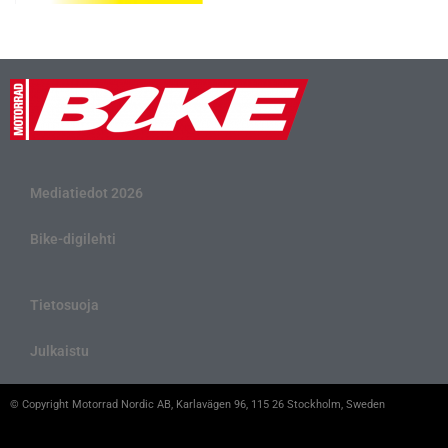
Mediatiedot 2026
Bike-digilehti
Tietosuoja
Julkaistu
© Copyright Motorrad Nordic AB, Karlavägen 96, 115 26 Stockholm, Sweden