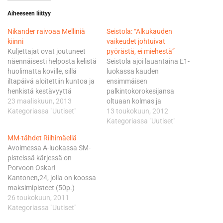
Aiheeseen liittyy
Nikander raivoaa Melliniä
Seistola: “Alkukauden
kiinni
vaikeudet johtuivat
Kuljettajat ovat joutuneet
pyörästä, ei miehestä”
näennäisesti helposta kelistä
Seistola ajoi lauantaina E1-
huolimatta koville, sillä
luokassa kauden
iltapäivä aloitettiin kuntoa ja
ensimmäisen
henkistä kestävyyttä
palkintokorokesijansa
mittaavalla kahdella pitkällä
23 maaliskuun, 2013
oltuaan kolmas ja
ek-pätkällä. Parinkin asteen
Kategoriassa "Uutiset"
sunnuntaina pirkkalalainen
13 toukokuun, 2012
pakkanen kohmettaa
kipusi kakkoskorokkeelle.
Kategoriassa "Uutiset"
rasittuneen kropan pitkillä
Luokkavoiton otti lauantaina
MM-tähdet Riihimäellä
maantiesiirtymillä. -
keskeyttänyt, mutta kaikki
Avoimessa A-luokassa SM-
Raskaampaa tämä on kuin
kauden muut osakilpailut
pisteissä kärjessä on
viime vuonna, alaselkä on
voittanut ranskalainen
Porvoon Oskari
jumissa, kun reitti on niin
Antoine Meo. Eero Remes
Kantonen,24, jolla on koossa
pattinen. Mutta kunto on
täydensi suomalaispäivää
maksimipisteet (50p.)
rautainen ja vastahan tämä
nelostilallaan. - Kun kausi
voitettuaan avauskisan
26 toukokuun, 2011
kipailu…
menee eteenpäin, alkavat
Sysmässä ja Päitsin. Hän on
Kategoriassa "Uutiset"
tulokseni parantua. Mutta
luokan hallitseva mestari ja
kyllä meillä oli Rodrig Thainin