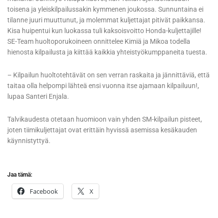
toisena ja yleiskilpailussakin kymmenen joukossa. Sunnuntaina ei
tilanne juuri muuttunut, ja molemmat kuljettajat pitivät paikkansa.
Kisa huipentui kun luokassa tuli kaksoisvoitto Honda-kuljettajille!
SE-Team huoltoporukoineen onnittelee Kimiä ja Mikoa todella
hienosta kilpailusta ja kiittää kaikkia yhteistyökumppaneita tuesta.
– Kilpailun huoltotehtävät on sen verran raskaita ja jännittäviä, että
taitaa olla helpompi lähteä ensi vuonna itse ajamaan kilpailuun!,
lupaa Santeri Enjala.
Talvikaudesta otetaan huomioon vain yhden SM-kilpailun pisteet,
joten tiimikuljettajat ovat erittäin hyvissä asemissa kesäkauden
käynnistyttyä.
Jaa tämä:
Facebook
X