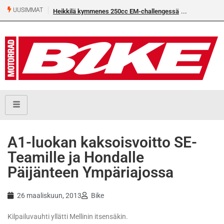
UUSIMMAT
Heikkilä kymmenes 250cc EM-challengessä
Rantala flat
A1-luokan kaksoisvoitto SE-
Teamille ja Hondalle
Päijänteen Ympäriajossa
26 maaliskuun, 2013
Bike
Kilpailuvauhti yllätti Mellinin itsensäkin.