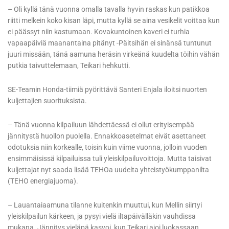
– Oli kyllä tänä vuonna omalla tavalla hyvin raskas kun patikkoa
riitti melkein koko kisan läpi, mutta kyllä se aina vesikelit voittaa kun
ei päässyt niin kastumaan. Kovakuntoinen kaveri ei turhia
vapaapäiviä maanantaina pitänyt -Päitsihän ei sinänsä tuntunut
juuri missään, tänä aamuna heräsin virkeänä kuudelta töihin vähän
putkia taivuttelemaan, Teikari hehkutti.
SE-Teamin Honda-tiimiä pyörittävä Santeri Enjala iloitsi nuorten
kuljettajien suorituksista.
– Tänä vuonna kilpailuun lähdettäessä ei ollut erityisempää
jännitystä huollon puolella. Ennakkoasetelmat eivät asettaneet
odotuksia niin korkealle, toisin kuin viime vuonna, jolloin vuoden
ensimmäisissä kilpailuissa tuli yleiskilpailuvoittoja. Mutta taisivat
kuljettajat nyt saada lisää TEHOa uudelta yhteistyökumppanilta
(TEHO energiajuoma).
– Lauantaiaamuna tilanne kuitenkin muuttui, kun Mellin siirtyi
yleiskilpailun kärkeen, ja pysyi vielä iltapäivälläkin vauhdissa
mukana. Jännitys vieläpä kasvoi, kun Teikari ajoi luokassaan