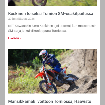
Koskinen toiseksi Tornion SM-osakilpailussa
20 heinäkuun, 2026
KRT Kawasakin Simo Koskinen ajoi toiseksi, kun motocrossin
SM-sarja jatkui viikonloppuna Torniossa.
Lue lisää »
Mansikkamäki voittoon Torniossa, Haavisto