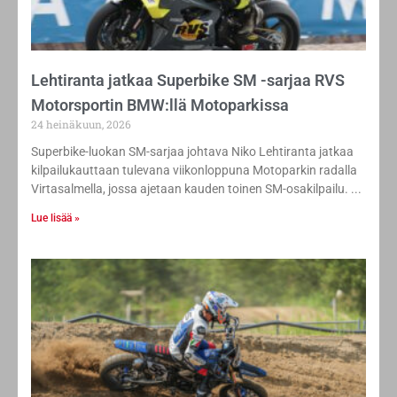
Lehtiranta jatkaa Superbike SM -sarjaa RVS
Motorsportin BMW:llä Motoparkissa
24 heinäkuun, 2026
Superbike-luokan SM-sarjaa johtava Niko Lehtiranta jatkaa
kilpailukauttaan tulevana viikonloppuna Motoparkin radalla
Virtasalmella, jossa ajetaan kauden toinen SM-osakilpailu.
Lue lisää »