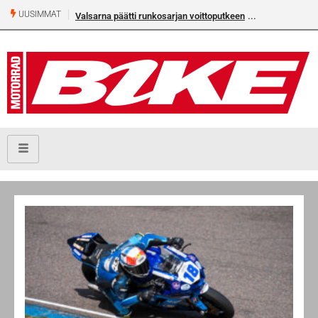
UUSIMMAT
Älä missaa tämän kesän suurta Bike-numeroa!