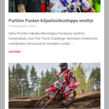
Purtilon Puolan-kilpailuviikonloppu vesittyi
23 heinäkuun, 2026
Saku Purtilon kilpailuviikonloppu Puolassa rajoittui
harjoituksiin, kun Flat Track Challenge -kiertueen molemmat
osakilpailut peruuntuivat sateiden vuoksi.
Lue lisää »