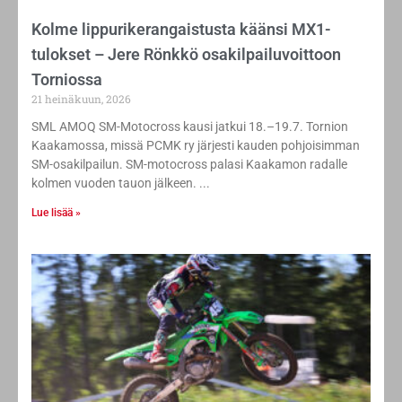
Kolme lippurikerangaistusta käänsi MX1-
tulokset – Jere Rönkkö osakilpailuvoittoon
Torniossa
21 heinäkuun, 2026
SML AMOQ SM-Motocross kausi jatkui 18.–19.7. Tornion
Kaakamossa, missä PCMK ry järjesti kauden pohjoisimman
SM-osakilpailun. SM-motocross palasi Kaakamon radalle
kolmen vuoden tauon jälkeen.
Lue lisää »