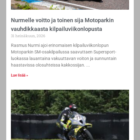
Nurmelle voitto ja toinen sija Motoparkin
vauhdikkaasta kilpailuviikonlopusta
31 heinäkuun, 2026
Rasmus Nurmi ajoi erinomaisen kilpailuviikonlopun
Motoparkin SM-osakilpailussa saavuttaen Supersport-
luokassa lauantaina vakuuttavan voiton ja sunnuntain
haastavissa olosuhteissa kakkossijan.
Lue lisää »