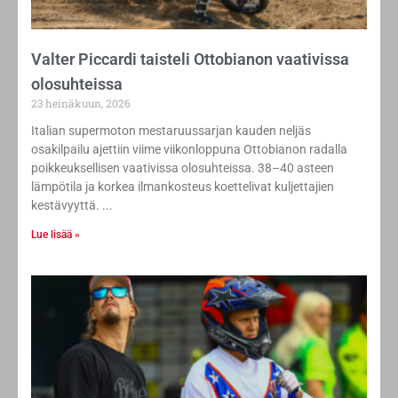
Valter Piccardi taisteli Ottobianon vaativissa
olosuhteissa
23 heinäkuun, 2026
Italian supermoton mestaruussarjan kauden neljäs
osakilpailu ajettiin viime viikonloppuna Ottobianon radalla
poikkeuksellisen vaativissa olosuhteissa. 38–40 asteen
lämpötila ja korkea ilmankosteus koettelivat kuljettajien
kestävyyttä.
Lue lisää »