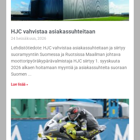
HJC vahvistaa asiakassuhteitaan
24 heinäkuun, 2026
Lehdistötiedote: HJC vahvistaa asiakassuhteitaan ja siirtyy
suoramyyntiin Suomessa ja Ruotsissa Maailman johtava
moottoripyöräkypärävalmistaja HJC siirtyy 1. syyskuuta
2026 alkaen hoitamaan myyntiä ja asiakassuhteita suoraan
Suomen
Lue lisää »