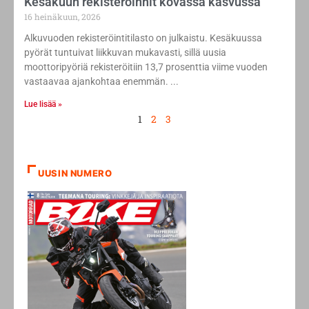
Kesäkuun rekisteröinnit kovassa kasvussa
16 heinäkuun, 2026
Alkuvuoden rekisteröintitilasto on julkaistu. Kesäkuussa
pyörät tuntuivat liikkuvan mukavasti, sillä uusia
moottoripyöriä rekisteröitiin 13,7 prosenttia viime vuoden
vastaavaa ajankohtaa enemmän.
Lue lisää »
1
2
3
UUSIN NUMERO