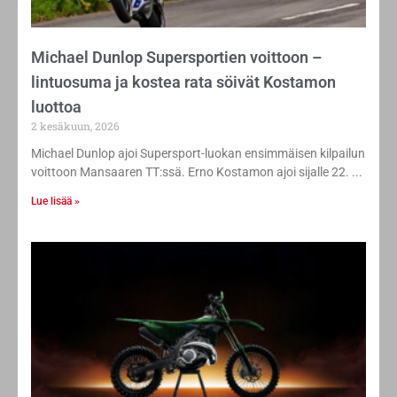
Michael Dunlop Supersportien voittoon –
lintuosuma ja kostea rata söivät Kostamon
luottoa
2 kesäkuun, 2026
Michael Dunlop ajoi Supersport-luokan ensimmäisen kilpailun
voittoon Mansaaren TT:ssä. Erno Kostamon ajoi sijalle 22.
Lue lisää »