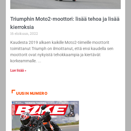
Triumphin Moto2-moottori: lisää tehoa ja lisää
kierroksia
16 elokuun, 2022
Kaudesta 2019 alkaen kaikille Moto2-tiimeille moottorit
toimittanut Triumph on ilmoittanut, että ensi kaudella sen
moottorit ovat nykyistä tehokkaampia ja kiertävät
korkeammalle.
Lue lisää »
UUSIN NUMERO