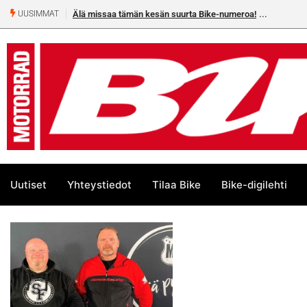
Älä missaa tämän kesän suurta Bike-numeroa!
UUSIMMAT
Uutiset
Yhteystiedot
Tilaa Bike
Bike-digilehti