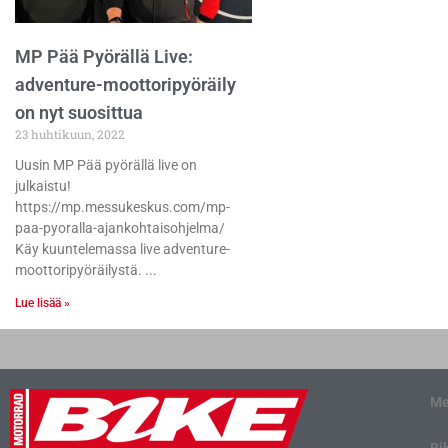
MP Pää Pyörällä Live:
adventure-moottoripyöräily
on nyt suosittua
23 huhtikuun, 2022
Uusin MP Pää pyörällä live on
julkaistu!
https://mp.messukeskus.com/mp-
paa-pyoralla-ajankohtaisohjelma/
Käy kuuntelemassa live adventure-
moottoripyöräilystä.
Lue lisää »
Me