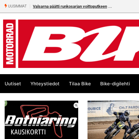
Valsarna päätti runkosarjan voittoputkeen
UUSIMMAT
Uutiset
Yhteystiedot
Tilaa Bike
Bike-digilehti