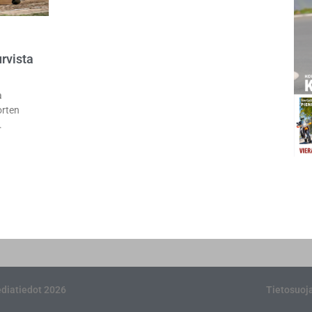
rvista
a
orten
diatiedot 2026
Tietosuoj