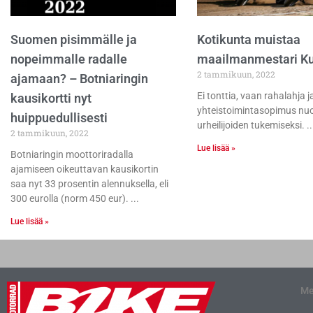
Suomen pisimmälle ja
Kotikunta muistaa
nopeimmalle radalle
maailmanmestari Ku
2 tammikuun, 2022
ajamaan? – Botniaringin
Ei tonttia, vaan rahalahja j
kausikortti nyt
yhteistoimintasopimus nu
huippuedullisesti
urheilijoiden tukemiseksi.
2 tammikuun, 2022
Lue lisää »
Botniaringin moottoriradalla
ajamiseen oikeuttavan kausikortin
saa nyt 33 prosentin alennuksella, eli
300 eurolla (norm 450 eur).
Lue lisää »
Me