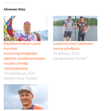
Aiheeseen liittyy
Maailmanmestari Lasse
Lasse Kurvinen tukemaan
Kurvinen
nuoria urheilijoita
moottoripyöräilijöiden
29 elokuun, 2022
ykkönen urheilutoimittajien
Kategoriassa "Uutiset"
Vuoden urheilija
-äänestyksessä
13 tammikuun, 2021
Kategoriassa "Uutiset"