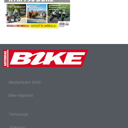
Mediatiedot 2026
Bike-digilehti
Tietosuoja
Julkaistu