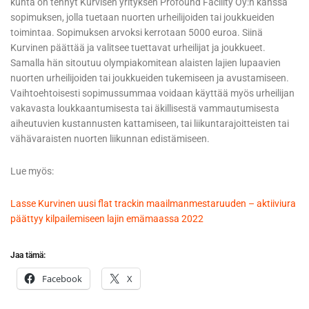
kunta on tehnyt Kurvisen yrityksen Profound Facility Oy:n kanssa
sopimuksen, jolla tuetaan nuorten urheilijoiden tai joukkueiden
toimintaa. Sopimuksen arvoksi kerrotaan 5000 euroa. Siinä
Kurvinen päättää ja valitsee tuettavat urheilijat ja joukkueet.
Samalla hän sitoutuu olympiakomitean alaisten lajien lupaavien
nuorten urheilijoiden tai joukkueiden tukemiseen ja avustamiseen.
Vaihtoehtoisesti sopimussummaa voidaan käyttää myös urheilijan
vakavasta loukkaantumisesta tai äkillisestä vammautumisesta
aiheutuvien kustannusten kattamiseen, tai liikuntarajoitteisten tai
vähävaraisten nuorten liikunnan edistämiseen.
Lue myös:
Lasse Kurvinen uusi flat trackin maailmanmestaruuden – aktiiviura
päättyy kilpailemiseen lajin emämaassa 2022
Jaa tämä:
Facebook
X