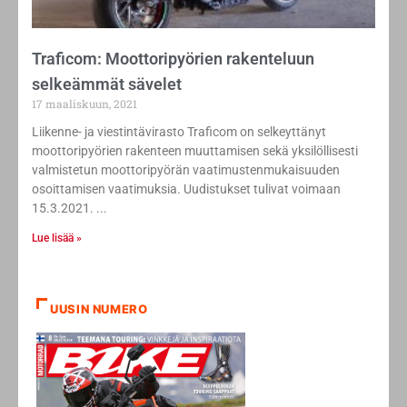
Traficom: Moottoripyörien rakenteluun
selkeämmät sävelet
17 maaliskuun, 2021
Liikenne- ja viestintävirasto Traficom on selkeyttänyt
moottoripyörien rakenteen muuttamisen sekä yksilöllisesti
valmistetun moottoripyörän vaatimustenmukaisuuden
osoittamisen vaatimuksia. Uudistukset tulivat voimaan
15.3.2021.
Lue lisää »
UUSIN NUMERO