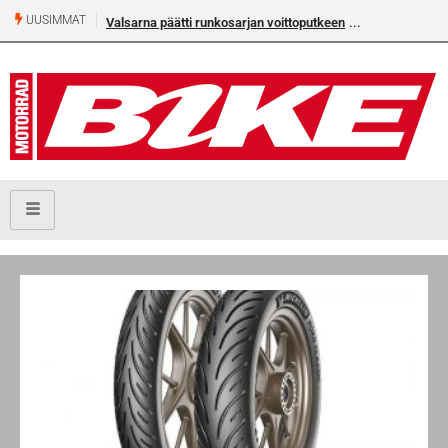
UUSIMMAT
Valsarna päätti runkosarjan voittoputkeen