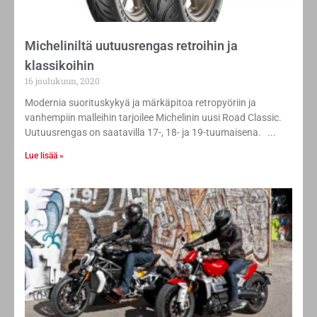
Micheliniltä uutuusrengas retroihin ja
klassikoihin
16 joulukuun, 2020
Modernia suorituskykyä ja märkäpitoa retropyöriin ja
vanhempiin malleihin tarjoilee Michelinin uusi Road Classic.
Uutuusrengas on saatavilla 17-, 18- ja 19-tuumaisena.
Lue lisää »