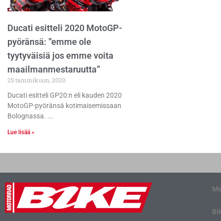
Ducati esitteli 2020 MotoGP-
pyöränsä: ”emme ole
tyytyväisiä jos emme voita
maailmanmestaruutta”
25 tammikuun, 2020
Ducati esitteli GP20:n eli kauden 2020
MotoGP-pyöränsä kotimaisemissaan
Bolognassa.
Lue lisää »
Me
Bi