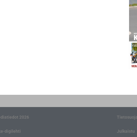
diatiedot 2026
Tietosuoj
ke-digilehti
Julkaistu