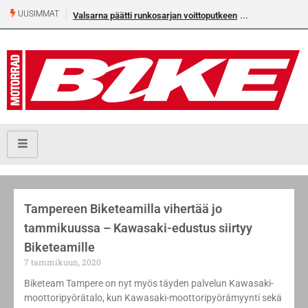
UUSIMMAT
Valsarna päätti runkosarjan voittoputkeen
Tampereen Biketeamilla vihertää jo
tammikuussa – Kawasaki-edustus siirtyy
Biketeamille
7 tammikuun, 2020
Biketeam Tampere on nyt myös täyden palvelun Kawasaki-
moottoripyörätalo, kun Kawasaki-moottoripyörämyynti sekä