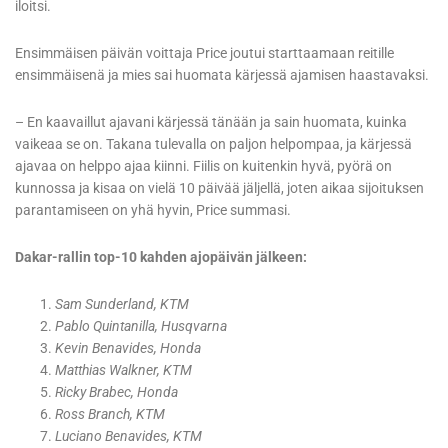
iloitsi.
Ensimmäisen päivän voittaja Price joutui starttaamaan reitille
ensimmäisenä ja mies sai huomata kärjessä ajamisen haastavaksi.
– En kaavaillut ajavani kärjessä tänään ja sain huomata, kuinka
vaikeaa se on. Takana tulevalla on paljon helpompaa, ja kärjessä
ajavaa on helppo ajaa kiinni. Fiilis on kuitenkin hyvä, pyörä on
kunnossa ja kisaa on vielä 10 päivää jäljellä, joten aikaa sijoituksen
parantamiseen on yhä hyvin, Price summasi.
Dakar-rallin top-10 kahden ajopäivän jälkeen:
Sam Sunderland, KTM
Pablo Quintanilla, Husqvarna
Kevin Benavides, Honda
Matthias Walkner, KTM
Ricky Brabec, Honda
Ross Branch, KTM
Luciano Benavides, KTM