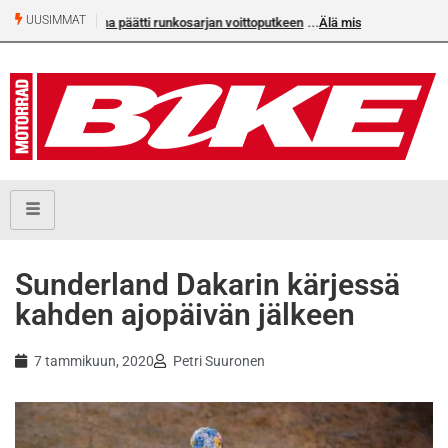
UUSIMMAT
an voittoputkeen
Älä missaa tämän kesän suurta Bike-
numeroa!
Sunderland Dakarin kärjessä
kahden ajopäivän jälkeen
7 tammikuun, 2020
Petri Suuronen