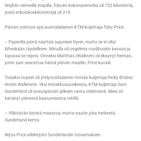
Wajhiin vieneellä etapilla. Päivän kokonaismatka oli 752 kilometriä,
josta erikoiskoekilometrejä oli 319.
Päivän voittoon ajoi australialainen KTM-kuljettaja Toby Price.
– Paperilla päivä näyttää sujuneen hyvin, mutta se ei ollut
läheskään täydellinen. Minulla oli ongelmia roadbookin kanssa ja
lopussa se repesi. Onneksi Matthias (Walkner) oli eksynyt hieman,
joten sain seurattua häntä päivän maaliin, Price kuvaili.
Toiseksi nopein oli yhdysvaltalainen Honda-kuljettaja Ricky Brabec
ennen Walkneria. Yksi ennakkosuosikeista, KTM-kuljettaja Sam
Sunderland oli avauspäivän jälkeen vasta viidentenä. Mies oli
kärsinyt pienestä kaatumisesta reitillä.
– Yllättävän kivistä maastoa, mutta nautin joka hetkestä,
Sunderland kertoi.
Myös Price allekirjoitti Sunderlandin toteamuksen.