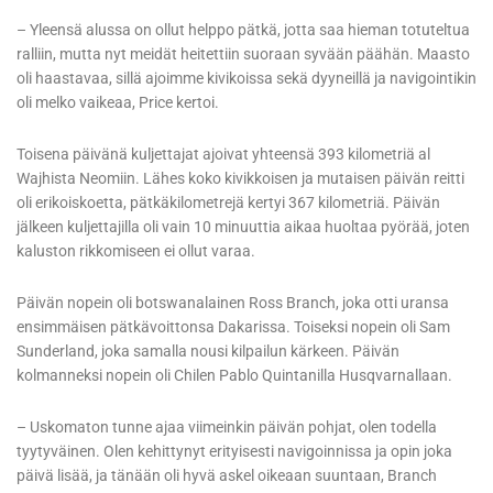
– Yleensä alussa on ollut helppo pätkä, jotta saa hieman totuteltua
ralliin, mutta nyt meidät heitettiin suoraan syvään päähän. Maasto
oli haastavaa, sillä ajoimme kivikoissa sekä dyyneillä ja navigointikin
oli melko vaikeaa, Price kertoi.
Toisena päivänä kuljettajat ajoivat yhteensä 393 kilometriä al
Wajhista Neomiin. Lähes koko kivikkoisen ja mutaisen päivän reitti
oli erikoiskoetta, pätkäkilometrejä kertyi 367 kilometriä. Päivän
jälkeen kuljettajilla oli vain 10 minuuttia aikaa huoltaa pyörää, joten
kaluston rikkomiseen ei ollut varaa.
Päivän nopein oli botswanalainen Ross Branch, joka otti uransa
ensimmäisen pätkävoittonsa Dakarissa. Toiseksi nopein oli Sam
Sunderland, joka samalla nousi kilpailun kärkeen. Päivän
kolmanneksi nopein oli Chilen Pablo Quintanilla Husqvarnallaan.
– Uskomaton tunne ajaa viimeinkin päivän pohjat, olen todella
tyytyväinen. Olen kehittynyt erityisesti navigoinnissa ja opin joka
päivä lisää, ja tänään oli hyvä askel oikeaan suuntaan, Branch