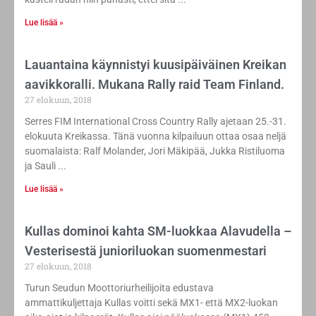
Lue lisää »
Lauantaina käynnistyi kuusipäiväinen Kreikan
aavikkoralli. Mukana Rally raid Team Finland.
27 elokuun, 2018
Serres FIM International Cross Country Rally ajetaan 25.-31.
elokuuta Kreikassa. Tänä vuonna kilpailuun ottaa osaa neljä
suomalaista: Ralf Molander, Jori Mäkipää, Jukka Ristiluoma
ja Sauli
Lue lisää »
Kullas dominoi kahta SM-luokkaa Alavudella –
Vesterisestä junioriluokan suomenmestari
27 elokuun, 2018
Turun Seudun Moottoriurheilijoita edustava
ammattikuljettaja Kullas voitti sekä MX1- että MX2-luokan