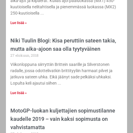
aika-ajot ja kilpaerät. Kullas ajoi pääluokassa (MX1) 450-
kuutioisella nelitahtisella ja pienemmässä luokassa (MX2)
250-kuutioisella
Lue lisää »
Niki Tuulin Blogi: Kisa peruttiin sateen takia,
mutta aika-ajoon saa olla tyytyväinen
27 elokuun, 2018
Viikonloppuna siirryttiin Brittein saarille ja Silverstonen
radalle, jossa odottelivatkin brittityyliin harmaat pilvet ja
jatkuva sateen uhka. Eikä jäänyt sade pelkäksi uhkaksi.
Lopulta keli ajautui siihen
Lue lisää »
MotoGP-luokan kuljettajien sopimustilanne
kaudelle 2019 – vain kaksi sopimusta on
vahvistamatta