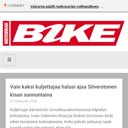
UUSIMMAT
Valsarna päätti runkosarjan voittoputkeen
Vain kaksi kuljettajaa halusi ajaa Silverstonen
kisan sunnuntaina
27 elokuun, 2018
Kuljettajat äänestivät turvallisuuskomissiossa kilpailun
kohtalosta, tosin Valentino Rossi ja Andrea Dovizioso eivät
olleet komission kokouksessa. Koko päivän jatkunut sade
kasteli radan niin pahasti, ettei sitä