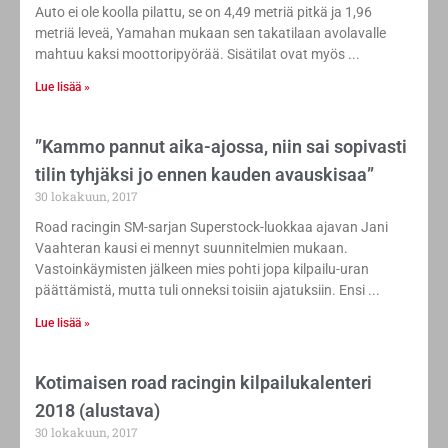
Auto ei ole koolla pilattu, se on 4,49 metriä pitkä ja 1,96
metriä leveä, Yamahan mukaan sen takatilaan avolavalle
mahtuu kaksi moottoripyörää. Sisätilat ovat myös
Lue lisää »
”Kammo pannut aika-ajossa, niin sai sopivasti
tilin tyhjäksi jo ennen kauden avauskisaa”
30 lokakuun, 2017
Road racingin SM-sarjan Superstock-luokkaa ajavan Jani
Vaahteran kausi ei mennyt suunnitelmien mukaan.
Vastoinkäymisten jälkeen mies pohti jopa kilpailu-uran
päättämistä, mutta tuli onneksi toisiin ajatuksiin. Ensi
Lue lisää »
Kotimaisen road racingin kilpailukalenteri
2018 (alustava)
30 lokakuun, 2017