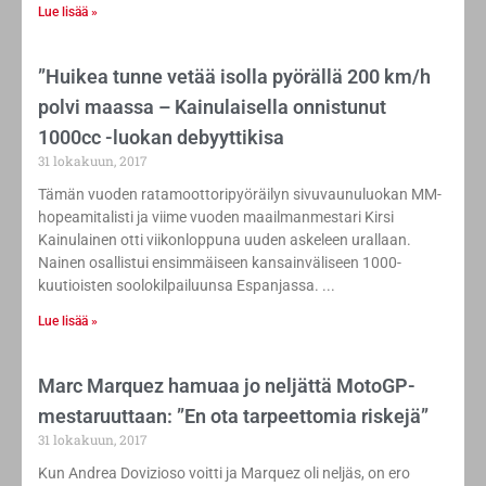
Lue lisää »
”Huikea tunne vetää isolla pyörällä 200 km/h
polvi maassa – Kainulaisella onnistunut
1000cc -luokan debyyttikisa
31 lokakuun, 2017
Tämän vuoden ratamoottoripyöräilyn sivuvaunuluokan MM-
hopeamitalisti ja viime vuoden maailmanmestari Kirsi
Kainulainen otti viikonloppuna uuden askeleen urallaan.
Nainen osallistui ensimmäiseen kansainväliseen 1000-
kuutioisten soolokilpailuunsa Espanjassa.
Lue lisää »
Marc Marquez hamuaa jo neljättä MotoGP-
mestaruuttaan: ”En ota tarpeettomia riskejä”
31 lokakuun, 2017
Kun Andrea Dovizioso voitti ja Marquez oli neljäs, on ero