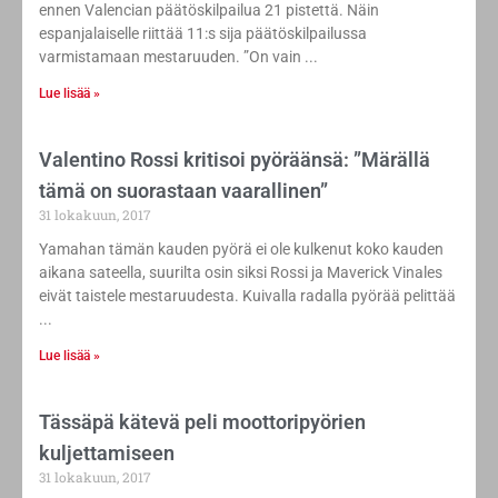
ennen Valencian päätöskilpailua 21 pistettä. Näin
espanjalaiselle riittää 11:s sija päätöskilpailussa
varmistamaan mestaruuden. ”On vain
Lue lisää »
Valentino Rossi kritisoi pyöräänsä: ”Märällä
tämä on suorastaan vaarallinen”
31 lokakuun, 2017
Yamahan tämän kauden pyörä ei ole kulkenut koko kauden
aikana sateella, suurilta osin siksi Rossi ja Maverick Vinales
eivät taistele mestaruudesta. Kuivalla radalla pyörää pelittää
Lue lisää »
Tässäpä kätevä peli moottoripyörien
kuljettamiseen
31 lokakuun, 2017