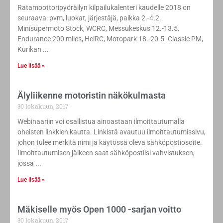
Ratamoottoripyöräilyn kilpailukalenteri kaudelle 2018 on
seuraava: pvm, luokat, järjestäjä, paikka 2.-4.2.
Minisupermoto Stock, WCRC, Messukeskus 12.-13.5.
Endurance 200 miles, HelRC, Motopark 18.-20.5. Classic PM,
Kurikan
Lue lisää »
Älyliikenne motoristin näkökulmasta
30 lokakuun, 2017
Webinaariin voi osallistua ainoastaan ilmoittautumalla
oheisten linkkien kautta. Linkistä avautuu ilmoittautumissivu,
johon tulee merkitä nimi ja käytössä oleva sähköpostiosoite.
Ilmoittautumisen jälkeen saat sähköpostiisi vahvistuksen,
jossa
Lue lisää »
Mäkiselle myös Open 1000 -sarjan voitto
30 lokakuun, 2017