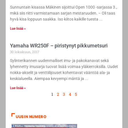
Sunnuntain kisassa Mäkinen sijoittui Open 1000 -sarjassa 3.,
mikä siis riitti varmistamaan sarjan mestaruuden. – Oli taas
hyvä kisa loppuun saakka. Iso kiitos kaikille tuesta
Lue lisää »
Yamaha WR250F – piristynyt pikkumetsuri
30 lokakuun, 2017
Sylinterikannen uudenmalliset imu- ja pakokanavat sekä
lyhennetty imusarja tuovat lisää voimaa yläkierroksilla. Uudet
nokka-akselit ja venttiilijouset kohentavat vääntöä ala- ja
keskialueella. Aiempaa kevyempi mäntä ja
Lue lisää »
1
2
3
4
5
UUSIN NUMERO