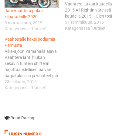
Vaahtera jatkaa kaudella
2015 All Rightin väreissä
Jani Vaahtera palaa
kaudella 2015. - Olen tosi
kilparadoille 2020
tyytyväinen, että saimme
31 tammikuun, 2015
9 marraskuun, 2019
jatkettua yhteistyötä All
Kategoriassa "Uutiset"
Kategoriassa "Uutiset"
Rightin kanssa. Olemme
Vaahteralle kaksi podiumia
tehneet niin paljon
Pärnusta
yhteistyötä, että asia tuntuu
Aika-ajoon Yamahalla ajava
vain luonnolliselta, ja
Vaahtera lähti hiukan
pyöräkin pysyy komeana,
sekavin tuntein shifterin
Vaahtera naurahtaa. -
hajottua edellisen päivän
Kauden 2015 tavoitteena on
harjoituksissa ja vaihteet piti
härnätä kärkikuskeja, sekä…
vaihtaa ”perinteiseen” tyyliin.
23 elokuun, 2016
Aika-ajosta kuitenkin irtosi
Kategoriassa "Uutiset"
hyvä aika, joka oikeutti
neljänteen lähtöruutuun.
Mies oli kuitenkin luokkansa
toisella sijalla, kun vieressä
Road Racing
oli 2 Superbikeä, järjestäjän
päätettyä yhdistää luokat.
"Tuntuu hurjalta lähteä
UUSIN NUMERO