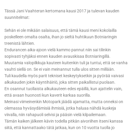
Tässä Jani Vaahteran kertomana kausi 2017 ja tulevan kauden
suunnitelmat:
Sehän ei ole mikään salaisuus, että tämä kausi meni kokolailla
poskelleen omalta osalta, ihan jo sieltä huhtikuun Botniaringin
treenistä lähtien.
Endurancen aika-ajoon vielä kammo pannut niin sai tilinkin
sopivasti tyhjäksi ennen kauden avauskisaa Botniaringillä.
Muutamia valopilkkuja kauteen kuitenkin tuli ja tuntui, että se vanha
vauhti siellä on. Se ei vain meinannut tulla ulos sitten millään.
Tuli kaudella myös parit tekniset keskeytyksetkin ja pyörää vaivasi
alkukauden jokin käyntihäiriö, joka sitten paikallistui puolaan.
En osannut tuollaista alkukauteen edes epäillä, kun ajattelin vain,
että avaan huonosti kun kaverit karkaa suorilla.
Meinasi viimeinenkin Motopark jäädä ajamatta, mutta onneksi on
olemassa hyväsydämisiä ihmisiä, jotka haluaa nähdä kuskeja
viivalla, niin rahapuoli selvisi ja pääsin vielä kilpailemaan.
Tämän kaiken jälkeen kävin todella pitkän aivoriihen itseni kanssa
siitä, että kannattaako tätä jatkaa, kun on 10 vuotta tuolla jo