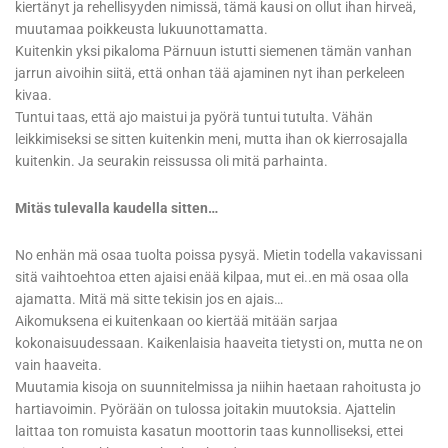
kiertänyt ja rehellisyyden nimissä, tämä kausi on ollut ihan hirveä,
muutamaa poikkeusta lukuunottamatta.
Kuitenkin yksi pikaloma Pärnuun istutti siemenen tämän vanhan
jarrun aivoihin siitä, että onhan tää ajaminen nyt ihan perkeleen
kivaa.
Tuntui taas, että ajo maistui ja pyörä tuntui tutulta. Vähän
leikkimiseksi se sitten kuitenkin meni, mutta ihan ok kierrosajalla
kuitenkin. Ja seurakin reissussa oli mitä parhainta.
Mitäs tulevalla kaudella sitten…
No enhän mä osaa tuolta poissa pysyä. Mietin todella vakavissani
sitä vaihtoehtoa etten ajaisi enää kilpaa, mut ei..en mä osaa olla
ajamatta. Mitä mä sitte tekisin jos en ajais…
Aikomuksena ei kuitenkaan oo kiertää mitään sarjaa
kokonaisuudessaan. Kaikenlaisia haaveita tietysti on, mutta ne on
vain haaveita.
Muutamia kisoja on suunnitelmissa ja niihin haetaan rahoitusta jo
hartiavoimin. Pyörään on tulossa joitakin muutoksia. Ajattelin
laittaa ton romuista kasatun moottorin taas kunnolliseksi, ettei