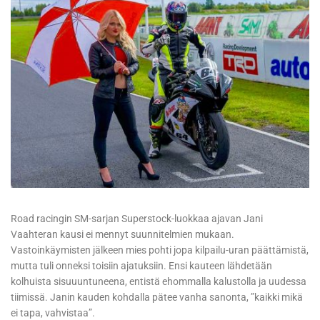
Road racingin SM-sarjan Superstock-luokkaa ajavan Jani
Vaahteran kausi ei mennyt suunnitelmien mukaan.
Vastoinkäymisten jälkeen mies pohti jopa kilpailu-uran päättämistä,
mutta tuli onneksi toisiin ajatuksiin. Ensi kauteen lähdetään
kolhuista sisuuuntuneena, entistä ehommalla kalustolla ja uudessa
tiimissä. Janin kauden kohdalla pätee vanha sanonta, ”kaikki mikä
ei tapa, vahvistaa”.