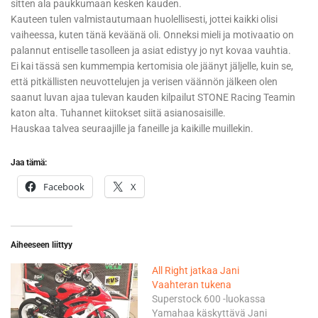
sitten ala paukkumaan kesken kauden.
Kauteen tulen valmistautumaan huolellisesti, jottei kaikki olisi
vaiheessa, kuten tänä keväänä oli. Onneksi mieli ja motivaatio on
palannut entiselle tasolleen ja asiat edistyy jo nyt kovaa vauhtia.
Ei kai tässä sen kummempia kertomisia ole jäänyt jäljelle, kuin se,
että pitkällisten neuvottelujen ja verisen väännön jälkeen olen
saanut luvan ajaa tulevan kauden kilpailut STONE Racing Teamin
katon alta. Tuhannet kiitokset siitä asianosaisille.
Hauskaa talvea seuraajille ja faneille ja kaikille muillekin.
Jaa tämä:
Facebook
X
Aiheeseen liittyy
All Right jatkaa Jani
Vaahteran tukena
Superstock 600 -luokassa
Yamahaa käskyttävä Jani