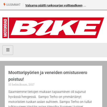
UUSIMMAT
Valsarna päätti runkosarjan voittoputkeen
Moottoripyörien ja veneiden omistusvero
poistuu!
10 helmikuun, 2017
Saamiemme tietojen mukaan tapaaminen oli sujunut
hyvässä hengessä. Sampo Terho on ymmärtänyt
motoristien tuskan asian suhteen. Sampo Terho on tullut
julkisuuteen tänään asian tiimoilta Suomen Uutiset