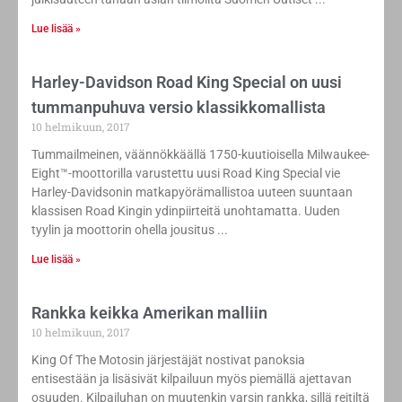
Lue lisää »
Harley-Davidson Road King Special on uusi
tummanpuhuva versio klassikkomallista ​
10 helmikuun, 2017
Tummailmeinen, väännökkäällä 1750-kuutioisella Milwaukee-
Eight™-moottorilla varustettu uusi Road King Special vie
Harley-Davidsonin matkapyörämallistoa uuteen suuntaan
klassisen Road Kingin ydinpiirteitä unohtamatta. Uuden
tyylin ja moottorin ohella jousitus
Lue lisää »
Rankka keikka Amerikan malliin
10 helmikuun, 2017
King Of The Motosin järjestäjät nostivat panoksia
entisestään ja lisäsivät kilpailuun myös piemällä ajettavan
osuuden. Kilpailuhan on muutenkin varsin rankka, sillä reitiltä