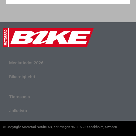
Mediatiedot 2026
Bike-digilehti
Tietosuoja
Julkaistu
© Copyright Motorrad Nordic AB, Karlavägen 96, 115 26 Stockholm, Sweden