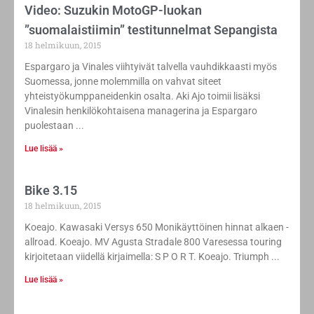
Video: Suzukin MotoGP-luokan
”suomalaistiimin” testitunnelmat Sepangista
18 helmikuun, 2015
Espargaro ja Vinales viihtyivät talvella vauhdikkaasti myös
Suomessa, jonne molemmilla on vahvat siteet
yhteistyökumppaneidenkin osalta. Aki Ajo toimii lisäksi
Vinalesin henkilökohtaisena managerina ja Espargaro
puolestaan
Lue lisää »
Bike 3.15
18 helmikuun, 2015
Koeajo. Kawasaki Versys 650 Monikäyttöinen hinnat alkaen -
allroad. Koeajo. MV Agusta Stradale 800 Varesessa touring
kirjoitetaan viidellä kirjaimella: S P O R T. Koeajo. Triumph
Lue lisää »