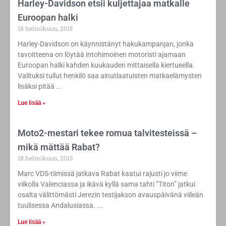
Harley-Davidson etsii kuljettajaa matkalle
Euroopan halki
18 helmikuun, 2015
Harley-Davidson on käynnistänyt hakukampanjan, jonka
tavoitteena on löytää intohimoinen motoristi ajamaan
Euroopan halki kahden kuukauden mittaisella kiertueella.
Valituksi tullut henkilö saa ainutlaatuisten matkaelämysten
lisäksi pitää
Lue lisää »
Moto2-mestari tekee romua talvitesteissä –
mikä mättää Rabat?
18 helmikuun, 2015
Marc VDS-tiimissä jatkava Rabat kaatui rajusti jo viime
viikolla Valenciassa ja ikävä kyllä sama tahti ”Titon” jatkui
osalta välittömästi Jerezin testijakson avauspäivänä viileän
tuulisessa Andalusiassa.
Lue lisää »