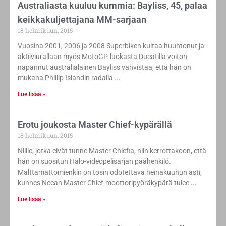
Australiasta kuuluu kummia: Bayliss, 45, palaa
keikkakuljettajana MM-sarjaan
18 helmikuun, 2015
Vuosina 2001, 2006 ja 2008 Superbiken kultaa huuhtonut ja
aktiiviurallaan myös MotoGP-luokasta Ducatilla voiton
napannut australialainen Bayliss vahvistaa, että hän on
mukana Phillip Islandin radalla
Lue lisää »
Erotu joukosta Master Chief-kypärällä
18 helmikuun, 2015
Niille, jotka eivät tunne Master Chiefia, niin kerrottakoon, että
hän on suositun Halo-videopelisarjan päähenkilö.
Malttamattomienkin on tosin odotettava heinäkuuhun asti,
kunnes Necan Master Chief-moottoripyöräkypärä tulee
Lue lisää »