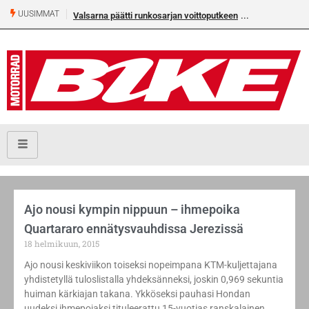
UUSIMMAT
Valsarna päätti runkosarjan voittoputkeen
Ajo nousi kympin nippuun – ihmepoika
Quartararo ennätysvauhdissa Jerezissä
18 helmikuun, 2015
Ajo nousi keskiviikon toiseksi nopeimpana KTM-kuljettajana
yhdistetyllä tuloslistalla yhdeksänneksi, joskin 0,969 sekuntia
huiman kärkiajan takana. Ykköseksi pauhasi Hondan
uudeksi ihmepojaksi tituleerattu 15-vuotias ranskalainen