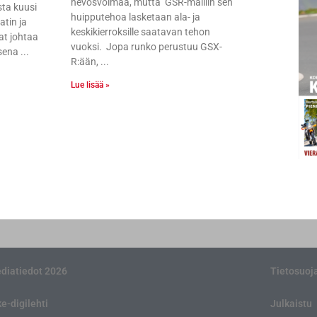
hevosvoimaa, mutta GSR-malliin sen
sta kuusi
huipputehoa lasketaan ala- ja
atin ja
keskikierroksille saatavan tehon
at johtaa
vuoksi. Jopa runko perustuu GSX-
isena
R:ään,
Lue lisää »
diatiedot 2026
Tietosuoj
ke-digilehti
Julkaistu