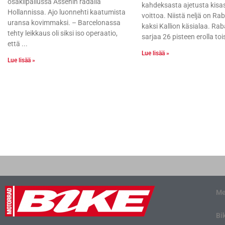
osakilpailussa Assenin radalla
kahdeksasta ajetusta kisa
Hollannissa. Ajo luonnehti kaatumista
voittoa. Niistä neljä on Rab
uransa kovimmaksi. – Barcelonassa
kaksi Kallion käsialaa. Rab
tehty leikkaus oli siksi iso operaatio,
sarjaa 26 pisteen erolla to
että
Lue lisää »
Lue lisää »
Me
Bi