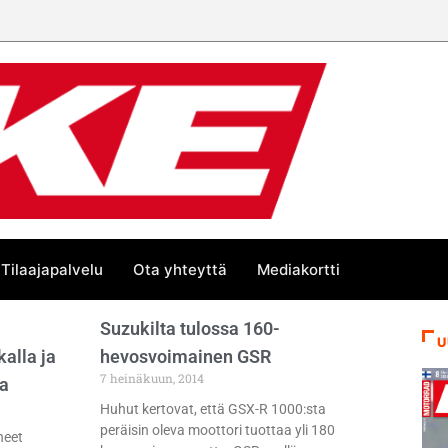
Tilaajapalvelu
Ota yhteyttä
Mediakortti
Suzukilta tulossa 160-
U
alla ja
hevosvoimainen GSR
7 heinäkuun, 2014
aa
Huhut kertovat, että GSX-R 1000:sta
peräisin oleva moottori tuottaa yli 180
neet