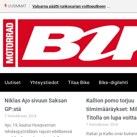
Valsarna päätti runkosarjan voittoputkeen
UUSIMMAT
Uutiset
Yhteystiedot
Tilaa Bike
Bike-digilehti
Niklas Ajo sivuun Saksan
Kallion pomo torjuu
GP:stä
tiimimääräykset: Mik
7 heinäkuun, 2014
Titolla on lupa voitt
7 heinäkuun, 2014
Ajo, 19, kaatui Husqvarnan
tehdaspyörällään rajusti edellisessä
Rabat ja Kallio ovat kuitan